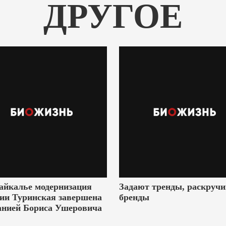
ДРУГОЕ
айкалье модернизация
Задают тренды, раскруч
ии Туринская завершена
бренды
анией Бориса Ушеровича