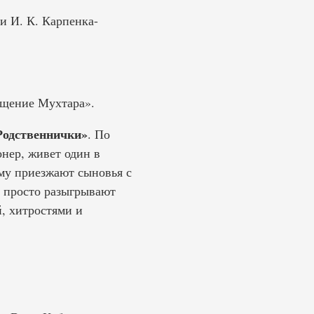
и И. К. Карпенка-
ращение Мухтара».
Родственнички»
. По
нер, живет один в
ему приезжают сыновья с
и просто разыгрывают
, хитростями и