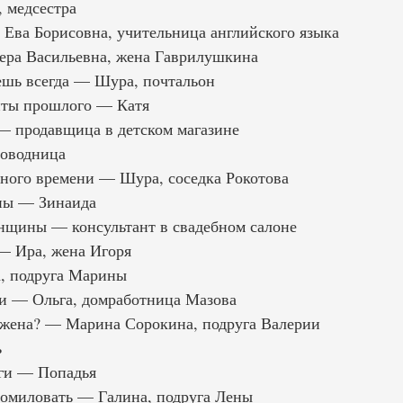
 медсестра
Ева Борисовна, учительница английского языка
ра Васильевна, жена Гаврилушкина
ешь всегда — Шура, почтальон
ты прошлого — Катя
— продавщица в детском магазине
роводница
ного времени — Шура, соседка Рокотова
ны — Зинаида
щины — консультант в свадебном салоне
— Ира, жена Игоря
, подруга Марины
и — Ольга, домработница Мазова
 жена? — Марина Сорокина, подруга Валерии
ь
ьги — Попадья
омиловать — Галина, подруга Лены