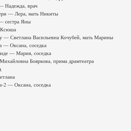
— Надежда, врач
ери — Лера, мать Никиты
— сестра Яны
 Ксюша
у — Светлана Васильевна Кочубей, мать Марины
а — Оксана, соседка
иде — Мария, соседка
Михайловна Бояркова, прима драмтеатра
д
етлана
а-2 — Оксана, соседка