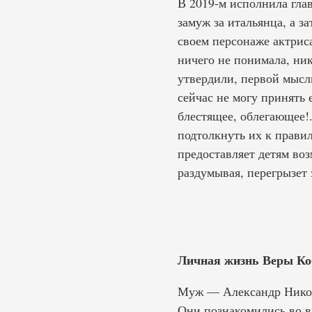
В 2019-м исполнила гл
замуж за итальянца, а з
своем персонаже актриса
ничего не понимала, ни
утвердили, первой мысль
сейчас не могу принять е
блестящее, облегающее!.
подтолкнуть их к прави
предоставляет детям воз
раздумывая, перегрызет 
Личная жизнь Веры Ко
Муж — Александр Николае
Они познакомились во в