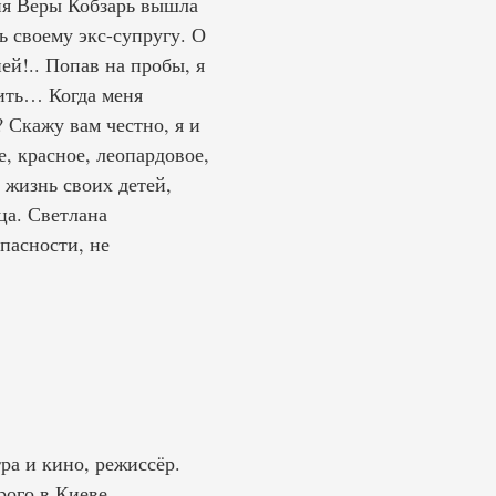
ня Веры Кобзарь вышла
ь своему экс-супругу. О
ей!.. Попав на пробы, я
бить… Когда меня
 Скажу вам честно, я и
е, красное, леопардовое,
 жизнь своих детей,
ца. Светлана
пасности, не
ра и кино, режиссёр.
ого в Киеве.