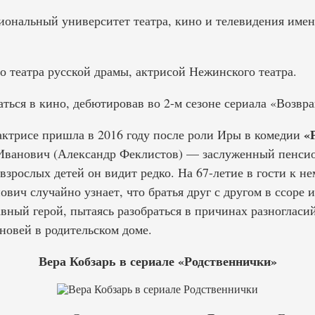
ональный университет театра, кино и телевидения имен
о театра русской драмы, актрисой Нежинского театра.
аться в кино, дебютировав во 2-м сезоне сериала «Возв
«
актрисе пришла в 2016 году после роли Иры в комедии
Иванович (Александр Феклистов) — заслуженный пенсио
взрослых детей он видит редко. На 67-летие в гости к н
ич случайно узнает, что братья друг с другом в ссоре 
вный герой, пытаясь разобраться в причинах разногласий
новей в родительском доме.
Вера Кобзарь в сериале «Родственнички»