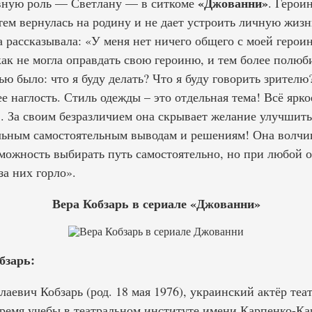
«Джованни»
авную роль — Светлану — в ситкоме
. Герои
атем вернулась на родину и не дает устроить личную жизн
 рассказывала: «У меня нет ничего общего с моей героин
как не могла оправдать свою героиню, и тем более полю
ю было: что я буду делать? Что я буду говорить зрителю?
е наглость. Стиль одежды – это отдельная тема! Всё ярко
. За своим безразличием она скрывает желание улучшить
льным самостоятельным выводам и решениям! Она волчи
можность выбирать путь самостоятельно, но при любой о
за них горло».
Вера Кобзарь в сериале «Джованни»
бзарь:
вич Кобзарь (род. 18 мая 1976), украинский актёр теат
ремя учебы в театральном институте имени Карпенко-Кар