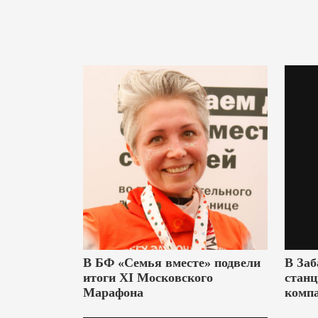
В БФ «Семья вместе» подвели
В Заб
итоги XI Московского
станц
Марафона
комп