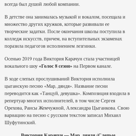
всегда был душой любой компании.
В детстве она занималась музыкой и вокалом, посещала и
множество других кружков, которые развивали ее
творческие задатки. После окончания школы поступила в
колледж искусств, причем, на вступительных экзаменах
поразила педагогов исполнением лезгинки.
Осенью 2019 года Виктория Карачун стала участницей
«Голос 8 сезон»
вокального шоу
на Первом канале.
В ходе слепых прослушиваний Виктория исполнила
цыганскую песню «Мар, дяндя». Название песни
переводится как «Танцуй, девушка». Композиция входила в
репертуар многих исполнителей, в том числе Сергея
Орехова, Раисы Жемчужной, Александра Цыганкова. Свою
вариацию на песню с русским текстом записал Михаил
Шуфутинский.
Виктория Карачун — Мар, дяндя (Слепые