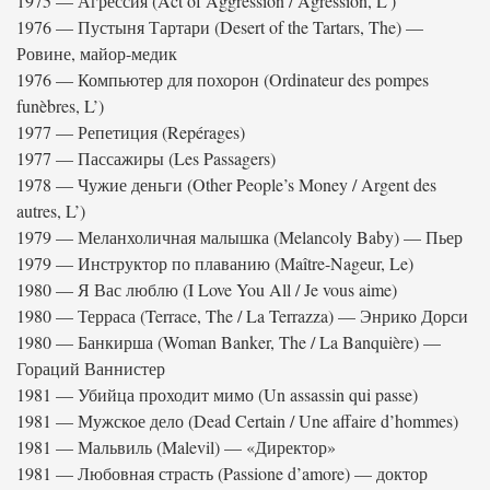
1975 — Агрессия (Act of Aggression / Agression, L’)
1976 — Пустыня Тартари (Desert of the Tartars, The) —
Ровине, майор-медик
1976 — Компьютер для похорон (Ordinateur des pompes
funèbres, L’)
1977 — Репетиция (Repérages)
1977 — Пассажиры (Les Passagers)
1978 — Чужие деньги (Other People’s Money / Argent des
autres, L’)
1979 — Меланхоличная малышка (Melancoly Baby) — Пьер
1979 — Инструктор по плаванию (Maître-Nageur, Le)
1980 — Я Вас люблю (I Love You All / Je vous aime)
1980 — Терраса (Terrace, The / La Terrazza) — Энрико Дорси
1980 — Банкирша (Woman Banker, The / La Banquière) —
Гораций Ваннистер
1981 — Убийца проходит мимо (Un assassin qui passe)
1981 — Мужское дело (Dead Certain / Une affaire d’hommes)
1981 — Мальвиль (Malevil) — «Директор»
1981 — Любовная страсть (Passione d’amore) — доктор