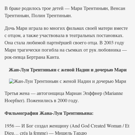
В браке родилось трое детей — Мари Трентиньян, Венсан
Трентиньян, Полин Трентиньян.
Дочь Мари играла во многих фильмах своей матери вместе
с отцом, а также участвовала в театральных постановках.
Она стала любимой партнёршей своего отца. В 2003 году
Мари трагически погибла на съемках от рук любовника —
рок-певца Бертрана Канта.
Жан-Луи Трентиньян с женой Надин и дочерью Мари
Третья жена — автогонщица Мариан Эпффнер (Marianne
Hoepfner). Поженились в 2000 году.
Фильмография Жана-Луи Трентиньяна:
1956 — И Бог создал женщину (And God Created Woman / Et
Dieu… créa la femme) — Мишель Тардю