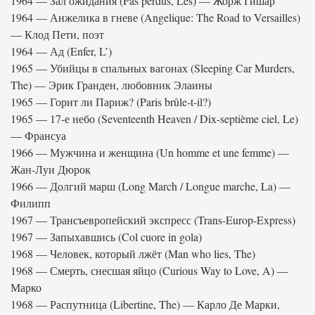
1964 — Зал ожидания (Pas perdus, Les) — Жорж Гишар
1964 — Анжелика в гневе (Angelique: The Road to Versailles)
— Клод Пети, поэт
1964 — Ад (Enfer, L’)
1965 — Убийцы в спальных вагонах (Sleeping Car Murders,
The) — Эрик Гранден, любовник Элаины
1965 — Горит ли Париж? (Paris brûle-t-il?)
1965 — 17-е небо (Seventeenth Heaven / Dix-septième ciel, Le)
— Франсуа
1966 — Мужчина и женщина (Un homme et une femme) —
Жан-Луи Дюрок
1966 — Долгий марш (Long March / Longue marche, La) —
Филипп
1967 — Трансъевропейский экспресс (Trans-Europ-Express)
1967 — Запыхавшись (Col cuore in gola)
1968 — Человек, который лжёт (Man who lies, The)
1968 — Смерть, снесшая яйцо (Curious Way to Love, A) —
Марко
1968 — Распутница (Libertine, The) — Карло Де Марки,