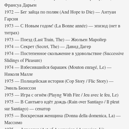
Франсуа Дарьен
1972 — Бег зайца по полям (And Hope to Die) — Антуан
Гарсия
1973 — С Новым годом! (La Bonne année) — эпизод (нет в
титрах)
1973 — Поезд (Last Train, The) — Жюльен Маройер
1974 — Секрет (Secret, The) — Давид Дагер
1974 — Постепенное скольжение в удовольствие (Successive
Slidings of Pleasure)
1974 — Взбесившийся барашек (Mouton enragé, Le) —
Николя Малле
1975 — Полицейская история (Cop Story / Flic Story) —
Эмиль Бюиссон
1975 — Игра с огнём (Playng With Fire / Jeu avec le feu, Le)
1975 — В Сантьяго идёт дождь (Rain over Santiago / Il pleut
sur Santiago) — сенатор
1975 — Воскресная женщина (Donna della domenica, La) —
Массимо