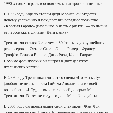
1990-х годах играет, в основном, мизантропов и циников.
В 1996 году, идя по стопам дяди Мориса, он отдаётся
новому увлечению и покупает виноградное хозяйство
«Красная Гаранс» (названное в честь Арлетти, — по имени
её персонажа в фильме «Дети райка»).
Трентиньян снялся более чем в 80 фильмах у крупнейших
режиссеров — Этторе Скола, Эрика Ромера, Франсуа
Трюффо, Режиса Варнье, Дино Ризи, Коста-Гавраса.
Помимо французских он сыграл в двух десятках
итальянских картин.
В 2003 году Трентиньян читает со сцены «Поэмы к Лу»
(любовные письма поэта Гийома Аполлинера к своей
возлюбленной Лу), — вместе со своей дочерью Мари
Трентиньян. В том же году его дочь Мари была убита.
В 2005 году он представляет свой спектакль «Жан-Луи
Трентиньян читает Гийома Аполлинера», созданный вместе