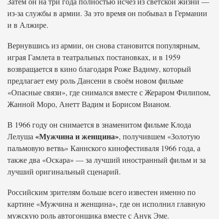
Затем он на три года полностью исчез из светской жизни —
из-за службы в армии. За это время он побывал в Германии
и в Алжире.
Вернувшись из армии, он снова становится популярным,
играя Гамлета в театральных постановках, и в 1959
возвращается в кино благодаря Роже Вадиму, который
предлагает ему роль Дансени в своём новом фильме
«Опасные связи», где снимался вместе с Жераром Филипом,
Жанной Моро, Анетт Вадим и Борисом Вианом.
В 1966 году он снимается в знаменитом фильме Клода
«Мужчина и женщина»
Лелуша
, получившем «Золотую
пальмовую ветвь» Каннского кинофестиваля 1966 года, а
также два «Оскара» — за лучший иностранный фильм и за
лучший оригинальный сценарий.
Российским зрителям больше всего известен именно по
картине «Мужчина и женщина», где он исполнил главную
мужскую роль автогонщика вместе с Анук Эме.