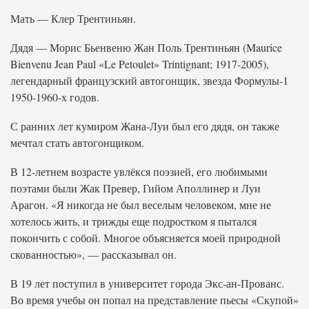
Мать — Клер Трентиньян.
Дядя — Морис Бьенвеню Жан Поль Трентиньян (Maurice
Bienvenu Jean Paul «Le Petoulet» Trintignant; 1917-2005),
легендарный французский автогонщик, звезда Формулы-1
1950-1960-х годов.
С ранних лет кумиром Жана-Луи был его дядя, он также
мечтал стать автогонщиком.
В 12-летнем возрасте увлёкся поэзией, его любимыми
поэтами были Жак Превер, Гийом Аполлинер и Луи
Арагон. «Я никогда не был веселым человеком, мне не
хотелось жить, и трижды еще подростком я пытался
покончить с собой. Многое объясняется моей природной
скованностью», — рассказывал он.
В 19 лет поступил в университет города Экс-ан-Прованс.
Во время учебы он попал на представление пьесы «Скупой»