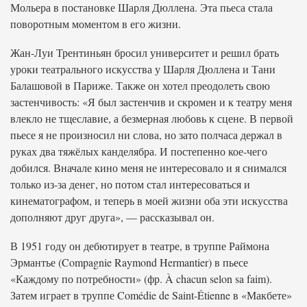
Мольера в постановке Шарля Дюллена. Эта пьеса стала
поворотным моментом в его жизни.
Жан-Луи Трентиньян бросил университет и решил брать
уроки театрального искусства у Шарля Дюллена и Тани
Балашовой в Париже. Также он хотел преодолеть свою
застенчивость: «Я был застенчив и скромен и к театру меня
влекло не тщеславие, а безмерная любовь к сцене. В первой
пьесе я не произносил ни слова, но зато полчаса держал в
руках два тяжёлых канделябра. И постепенно кое-чего
добился. Вначале кино меня не интересовало и я снимался
только из-за денег, но потом стал интересоваться и
кинематографом, и теперь в моей жизни оба эти искусства
дополняют друг друга», — рассказывал он.
В 1951 году он дебютирует в театре, в труппе Раймона
Эрмантье (Compagnie Raymond Hermantier) в пьесе
«Каждому по потребности» (фр. À chacun selon sa faim).
Затем играет в труппе Comédie de Saint-Étienne в «Макбете»