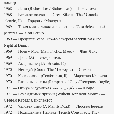
доктор
1968 — Лани (Biches, Les / Biches, Les) — Поль Тома
1968 — Великое молчание (Great Silence, The / Grande
silenzio, Il) — Гордон / «Молчун»
1969 — Такая милая, такая извращенная (Così dolce… così
perversa) — Жан Рейно
1969 — Представь себе, как-то вечером за ужином (One
Night at Dinner)
1969 — Ночь у Мод (Ma nuit chez Maud) — Жан-Луис
1969 — Дзета (Z) — следователь
1969 — Американец (Américain, L’)
1970 — Негодяй (Crook, The / Le voyou) — Симон
1970 — Конформист (Conformista, Il) — Марчелло Кларичи
1970 — Глиняные стены (Ramparts of Clay / Remparts d’argile)
1971 — Опиум и дубинка (الأفيون والعصا) — Шодье
1971 — Без видимых причин (Without Apparent Motive) —
Стефан Карелла, инспектор
1972 — Человек умер (A Man Is Dead) — Люсьен Беллон
1972 — Похищение в Париже (French Conspiracy, The) —