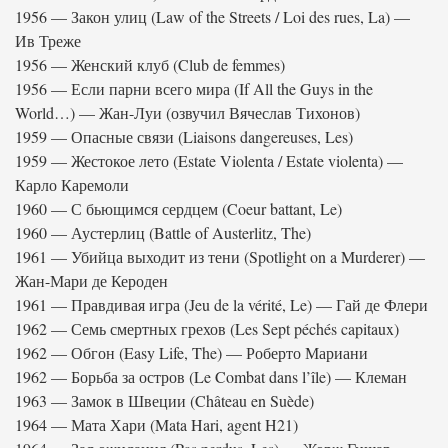
1956 — Закон улиц (Law of the Streets / Loi des rues, La) —
Ив Треже
1956 — Женский клуб (Club de femmes)
1956 — Если парни всего мира (If All the Guys in the
World…) — Жан-Луи (озвучил Вячеслав Тихонов)
1959 — Опасные связи (Liaisons dangereuses, Les)
1959 — Жестокое лето (Estate Violenta / Estate violenta) —
Карло Каремоли
1960 — С бьющимся сердцем (Coeur battant, Le)
1960 — Аустерлиц (Battle of Austerlitz, The)
1961 — Убийца выходит из тени (Spotlight on a Murderer) —
Жан-Мари де Кероден
1961 — Правдивая игра (Jeu de la vérité, Le) — Гай де Флери
1962 — Семь смертных грехов (Les Sept péchés capitaux)
1962 — Обгон (Easy Life, The) — Роберто Мариани
1962 — Борьба за остров (Le Combat dans l’île) — Клеман
1963 — Замок в Швеции (Château en Suède)
1964 — Мата Хари (Mata Hari, agent H21)