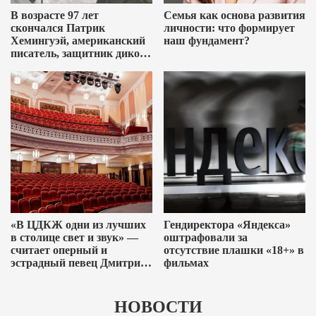
В возрасте 97 лет
Семья как основа развития
скончался Патрик
личности: что формирует
Хемингуэй, американский
наш фундамент?
писатель, защитник дикой
природы и последний сын
лауреата Нобелевской
премии Эрнеста
Хемингуэя
«В ЦДКЖ одни из лучших
Гендиректора «Яндекса»
в столице свет и звук» —
оштрафовали за
считает оперный и
отсутствие плашки «18+» в
эстрадный певец Дмитрий
фильмах
Галихин
НОВОСТИ