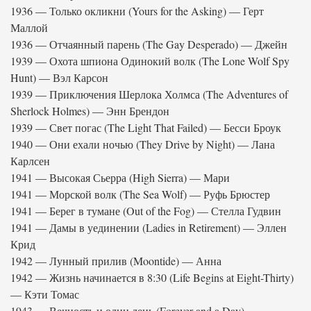
1936 — Только окликни (Yours for the Asking) — Герт
Маллой
1936 — Отчаянный парень (The Gay Desperado) — Джейн
1939 — Охота шпиона Одинокий волк (The Lone Wolf Spy
Hunt) — Вэл Карсон
1939 — Приключения Шерлока Холмса (The Adventures of
Sherlock Holmes) — Энн Брендон
1939 — Свет погас (The Light That Failed) — Бесси Броук
1940 — Они ехали ночью (They Drive by Night) — Лана
Карлсен
1941 — Высокая Сьерра (High Sierra) — Мари
1941 — Морской волк (The Sea Wolf) — Руфь Брюстер
1941 — Берег в тумане (Out of the Fog) — Стелла Гудвин
1941 — Дамы в уединении (Ladies in Retirement) — Эллен
Крид
1942 — Лунный прилив (Moontide) — Анна
1942 — Жизнь начинается в 8:30 (Life Begins at Eight-Thirty)
— Кэти Томас
1943 — Вечность и один день (Forever and a Day) —