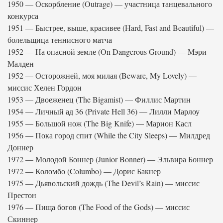
1950 — Оскорбление (Outrage) — участница танцевального
конкурса
1951 — Быстрее, выше, красивее (Hard, Fast and Beautiful) —
болельщица теннисного матча
1952 — На опасной земле (On Dangerous Ground) — Мэри
Малден
1952 — Осторожней, моя милая (Beware, My Lovely) —
миссис Хелен Гордон
1953 — Двоеженец (The Bigamist) — Филлис Мартин
1954 — Личный ад 36 (Private Hell 36) — Лилли Марлоу
1955 — Большой нож (The Big Knife) — Марион Касл
1956 — Пока город спит (While the City Sleeps) — Милдред
Доннер
1972 — Молодой Боннер (Junior Bonner) — Эльвира Боннер
1972 — Коломбо (Columbo) — Дорис Бакнер
1975 — Дьявольский дождь (The Devil’s Rain) — миссис
Престон
1976 — Пища богов (The Food of the Gods) — миссис
Скиннер