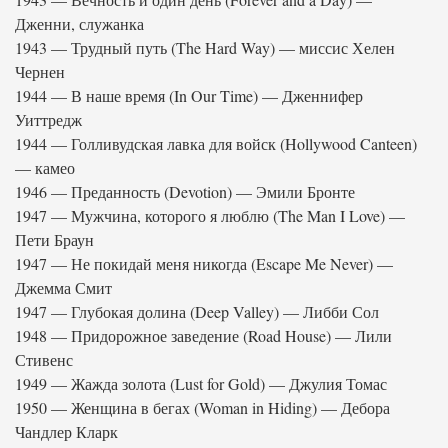
Дженни, служанка
1943 — Трудный путь (The Hard Way) — миссис Хелен
Чернен
1944 — В наше время (In Our Time) — Дженнифер
Уиттредж
1944 — Голливудская лавка для войск (Hollywood Canteen)
— камео
1946 — Преданность (Devotion) — Эмили Бронте
1947 — Мужчина, которого я люблю (The Man I Love) —
Пети Браун
1947 — Не покидай меня никогда (Escape Me Never) —
Джемма Смит
1947 — Глубокая долина (Deep Valley) — Либби Сол
1948 — Придорожное заведение (Road House) — Лили
Стивенс
1949 — Жажда золота (Lust for Gold) — Джулия Томас
1950 — Женщина в бегах (Woman in Hiding) — Дебора
Чандлер Кларк