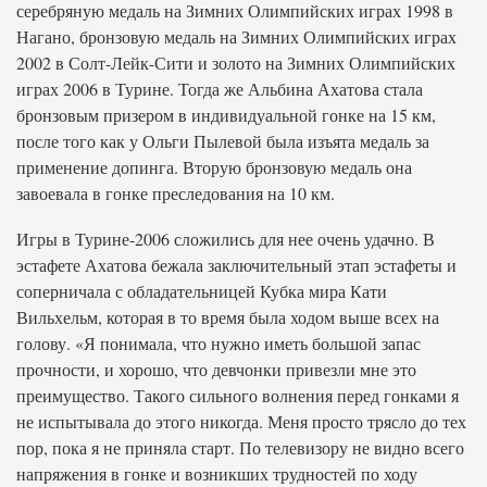
серебряную медаль на Зимних Олимпийских играх 1998 в
Нагано, бронзовую медаль на Зимних Олимпийских играх
2002 в Солт-Лейк-Сити и золото на Зимних Олимпийских
играх 2006 в Турине. Тогда же Альбина Ахатова стала
бронзовым призером в индивидуальной гонке на 15 км,
после того как у Ольги Пылевой была изъята медаль за
применение допинга. Вторую бронзовую медаль она
завоевала в гонке преследования на 10 км.
Игры в Турине-2006 сложились для нее очень удачно. В
эстафете Ахатова бежала заключительный этап эстафеты и
соперничала с обладательницей Кубка мира Кати
Вильхельм, которая в то время была ходом выше всех на
голову. «Я понимала, что нужно иметь большой запас
прочности, и хорошо, что девчонки привезли мне это
преимущество. Такого сильного волнения перед гонками я
не испытывала до этого никогда. Меня просто трясло до тех
пор, пока я не приняла старт. По телевизору не видно всего
напряжения в гонке и возникших трудностей по ходу