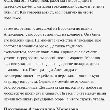
Лола, она была балериной, работала танцовщицей в
известном клубе. Они жили гражданским браком в течение
пяти лет. Как говорил артист, его потянуло на что-то
новенькое.
Затем встречался с девушкой из Воронежа по имени
Александра, с которой встретился на концерте. Она была
его поклонницей. На момент знакомства Александра еще
состояла в законном браке. Девушка трудилась
экономистом, воспитывала сына. Однако она не смогла
устоять перед обаянием российского юмориста. Морозов
красиво ухаживал, преподносил дорогие подарки, делал
комплименты. После развода Александра с
несовершеннолетним ребенком переехала в московскую
квартиру юмориста. Однако их семейные отношения
быстро разладились. Девушка стала настойчиво требовать
московскую прописку и свадьбу. На этой почве между ними
начали возникать регулярные ссоры, в итоге страсть угасла.
Похудение Александра Морозова