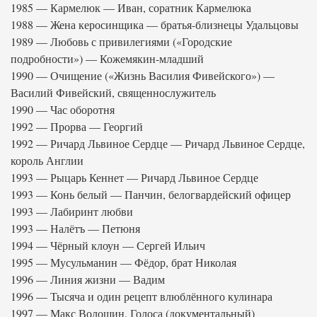
1985 — Кармелюк — Иван, соратник Кармелюка
1988 — Жена керосинщика — братья-близнецы Удальцовы
1989 — Любовь с привилегиями («Городские
подробности») — Кожемякин-младший
1990 — Очищение («Жизнь Василия Фивейского») —
Василий Фивейский, священнослужитель
1990 — Час оборотня
1992 — Прорва — Георгий
1992 — Ричард Львиное Сердце — Ричард Львиное Сердце,
король Англии
1993 — Рыцарь Кеннет — Ричард Львиное Сердце
1993 — Конь белый — Панчин, белогвардейский офицер
1993 — Лабиринт любви
1993 — Налётъ — Петюня
1994 — Чёрный клоун — Сергей Ильич
1995 — Мусульманин — Фёдор, брат Николая
1996 — Линия жизни — Вадим
1996 — Тысяча и один рецепт влюблённого кулинара
1997 — Макс Волошин. Голоса (документальный)