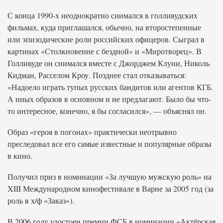
С конца 1990-х неоднократно снимался в голливудских
фильмах, куда приглашался, обычно, на второстепенные
или эпизодические роли российских офицеров. Сыграл в
картинах «Столкновение с бездной» и «Миротворец». В
Голливуде он снимался вместе с Джорджем Клуни, Николь
Кидман, Расселом Кроу. Позднее стал отказываться:
«Надоело играть тупых русских бандитов или агентов КГБ.
А иных образов в основном и не предлагают. Было бы что-
то интересное, конечно, я бы согласился», — объяснял он.
Образ «героя в погонах» практически неотрывно
преследовал все его самые известные и популярные образы
в кино.
Получил приз в номинации «За лучшую мужскую роль» на
XIII Международном кинофестивале в Варне за 2005 год (за
роль в х/ф «Заказ»).
В 2006 году удостоен премии ФСБ в номинации «Актёрская