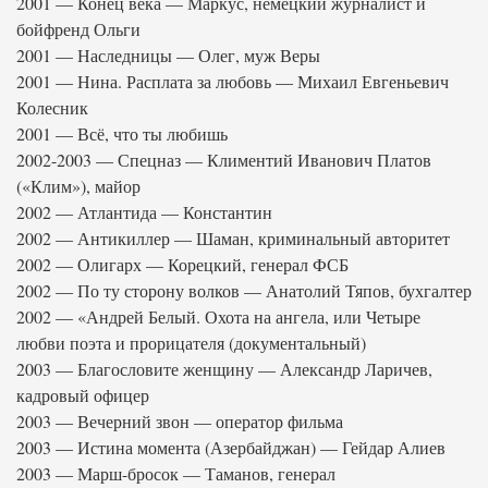
2001 — Конец века — Маркус, немецкий журналист и
бойфренд Ольги
2001 — Наследницы — Олег, муж Веры
2001 — Нина. Расплата за любовь — Михаил Евгеньевич
Колесник
2001 — Всё, что ты любишь
2002-2003 — Спецназ — Климентий Иванович Платов
(«Клим»), майор
2002 — Атлантида — Константин
2002 — Антикиллер — Шаман, криминальный авторитет
2002 — Олигарх — Корецкий, генерал ФСБ
2002 — По ту сторону волков — Анатолий Тяпов, бухгалтер
2002 — «Андрей Белый. Охота на ангела, или Четыре
любви поэта и прорицателя (документальный)
2003 — Благословите женщину — Александр Ларичев,
кадровый офицер
2003 — Вечерний звон — оператор фильма
2003 — Истина момента (Азербайджан) — Гейдар Алиев
2003 — Марш-бросок — Таманов, генерал