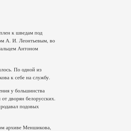
плен к шведам под
ом А. И. Леонтьевым, во
гальцем Антоном
лось. По одной из
ова к себе на службу.
ения у большинства
от дворян белорусских.
продавал подовых
ном архиве Меншикова,