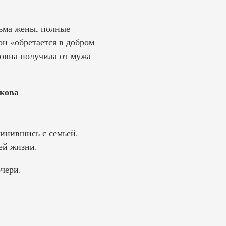
сьма жены, полные
он «обретается в добром
ловна получила от мужа
кова
динившись с семьей.
ей жизни.
чери.