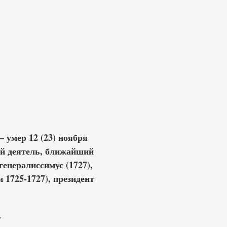
 умер 12 (23) ноября
ый деятель, ближайший
генералиссимус (1727),
 1725-1727), президент
.