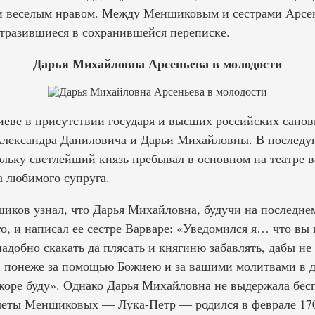
 и веселым нравом. Между Меншиковым и сестрами Арсе
тразившиеся в сохранившейся переписке.
Дарья Михайловна Арсеньева в молодости
 Киеве в присутствии государя и высших российских сан
Александра Даниловича и Дарьи Михайловны. В последу
кольку светлейший князь пребывал в основном на театре 
а любимого супруга.
шиков узнал, что Дарья Михайловна, будучи на последне
го, и написал ее сестре Варваре: «Уведомился я… что вы 
надобно скакать да плясать и княгиню забавлять, дабы не
м, понеже за помощью Божиею и за вашими молитвами в 
скоре буду». Однако Дарья Михайловна не выдержала бес
 четы Меншиковых — Лука-Петр — родился в феврале 1709