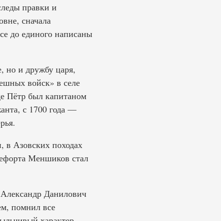
следы правки и
вне, сначала
все до единого написаны
, но и дружбу царя,
тешных войск» в селе
де Пётр был капитаном
анта, с 1700 года —
рья.
, в Азовских походах
 Лефорта Меншиков стал
 Александр Данилович
ем, помнил все
спыльчивый характер