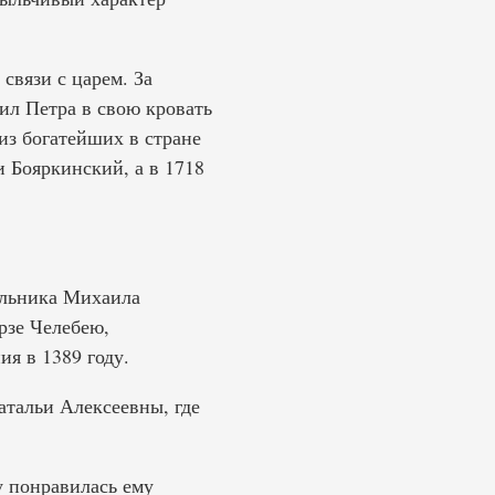
связи с царем. За
ил Петра в свою кровать
из богатейших в стране
 Бояркинский, а в 1718
ольника Михаила
рзе Челебею,
я в 1389 году.
атальи Алексеевны, где
у понравилась ему