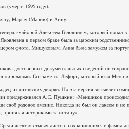
 (умер в 1695 году).
ьяну, Марфу (Марию) и Анну.
генерал-майорой Алексеем Головиным, который попал в 
 Яковлевна в первом браке была за царским родственник
ицером флота, Мишуковым. Анна была замужем за порту
кова достоверных документальных сведений не сохрани
ал пирожками. Его заметил Лефорт, который взял Меншик
одец из литовских дворян. Но эта версия вызывает сомн
сии придерживался А.С. Пушкин: «Меншиков происходил 
и своё родовое имение. Никогда не был он лакеем и не 
, принятая историками за истину».
 Среди десятков тысяч листов, сохранившихся в фамиль