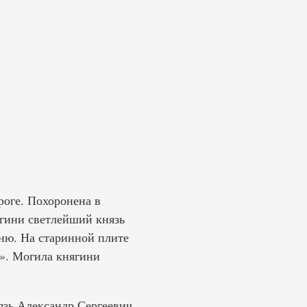
роге. Похоронена в
ягини светлейший князь
ню. На старинной плите
u». Могила княгини
язь Александр Сергеевич