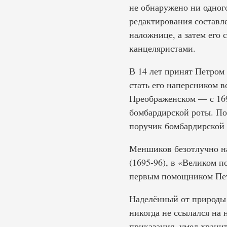
не обнаружено ни одного
редактирования составл
наложнице, а затем его 
канцеляристами.
В 14 лет принят Петром 
стать его наперсником в
Преображенском — с 169
бомбардирской роты. Пос
поручик бомбардирской р
Меншиков безотлучно на
(1695-96), в «Великом 
первым помощником Петр
Наделённый от природы 
никогда не ссылался на 
приказания, умел хранит