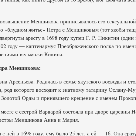
 возвышение Меншикова приписывалось его сексуальной 
 о «блудном житье» Петра с Меншиковым (тот якобы тащ
ергнуты аресту в 1698 году купец Г. Р. Никитин (один 
702 году — каптенармус Преображенского полка по имени
ениями вельможи Кикина.
дра Меншикова:
а Арсеньева. Родилась в семье якутского воеводы и ст
, род которого восходит к знатному татарину Ослану-Му
 Золотой Орды и принявшего крещение с именем Прокопи
месте с сестрой Варварой состояла при дворе царевны Н
сестры Меншикова Анна и Мария.
 ней в 1698 году, ему было 25 лет, а ей — 16. Она сраз