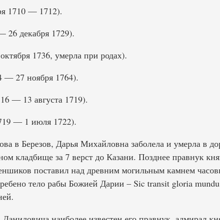
ря 1710 — 1712).
— 26 декабря 1729).
октября 1736, умерла при родах).
4 — 27 ноября 1764).
16 — 13 августа 1719).
719 — 1 июля 1722).
а в Березов, Дарья Михайловна заболела и умерла в до
ном кладбище за 7 верст до Казани. Позднее правнук кн
еншиков поставил над древним могильным камнем часов
ребено тело рабы Божией Дарии – Sic transit gloria mund
ней.
 Даниловича наиболее известен его правнук, адмирал кн