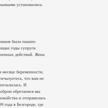
ньевыми установились
овников была пышно
ющие годы супруги
военных действий. Жена
м месяце беременности,
печалуетесь, что вам не
 печалилась. И
добром обретаемся мы
покойства и отправилась
 года в Белгороде, где