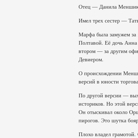
Отец — Данила Меншиков
Имел трех сестер — Тат
Марфа была замужем за 
Полтавой. Её дочь Анна
втором — за другим оф
Девиером.
О происхождении Менши
версий в юности торгов
По другой версии — вых
историков. Но этой вер
Он отыскивал около Орш
пирогов. Это шутка бояр
Плохо владел грамотой.