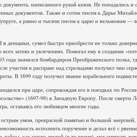
 документа, написанного рукой князя. Не попадались и 
енных документов. Также и сотни писем к Дарье Михайло
супруге, а равно и тысячи писем к царю и вельможам — 
I в денщики, сумел быстро приобрести не только доверие
о всех затеях и увлечениях. Помогал ему в создании «по
3 года значился бомбардиром Преображенского полка, г
ле участия в расправе над стрельцами получил чин серж
оты. В 1699 году получил звание корабельного подмасте
ходился при царе, сопровождая его в поездках по России
посольстве» (1697-98) в Западную Европу. После смерти
а, оставаясь его любимцем многие годы.
острым умом, прекрасной памятью и большой энергией,
невозможность исполнить поручение и делал всё с рвени
ь тайны, как никто другой (в то время), мог смягчать в