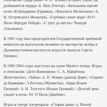
разбиваются сердца» Б. Шоу (Гектор), «Батальоны просят
огня» Ю.Бондарева (Ермаков), «Василиса Мелентьева» А.
Н. Островского (Колычев), «Глубокое синее море» Ю.О
Нила (Фредди Пейдж), «С трех до шести» Чхаидзе
(Авалиани).
В 1985 году был председателем Государственной приёмной
комиссии на выпускном экзамене по мастерству актёра в
Дальневосточном институте искусств (выпуск Сергея
Гришко).
В 1985-2004 годах выступал на сцене Малого театра. Играл
в спектаклях «Дети Ванюшина» С. А. Найдёнова
(Константин), «Чайка» А. П. Чехова (доктор Дорн), «Сирано
де Бержерак» Э.Ростана (Мушкетер), «Царь Иоанн
Грозный» А. Н. Толстого (Иоанн Грозный), «Долгий день
уходит в ночь» Ю. О’Нила (Джейми).
Играл в театре Антреприза: «Старые девы» (с Инной