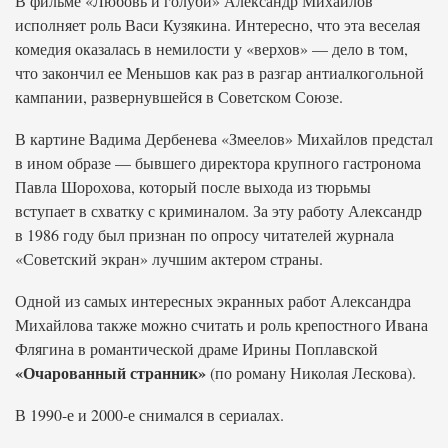
В фильме «Любовь и голуби» Александр Михайлов
исполняет роль Васи Кузякина. Интересно, что эта веселая
комедия оказалась в немилости у «верхов» — дело в том,
что закончил ее Меньшов как раз в разгар антиалкогольной
кампании, развернувшейся в Советском Союзе.
В картине Вадима Дербенева «Змеелов» Михайлов предстал
в ином образе — бывшего директора крупного гастронома
Павла Шорохова, который после выхода из тюрьмы
вступает в схватку с криминалом. За эту работу Александр
в 1986 году был признан по опросу читателей журнала
«Советский экран» лучшим актером страны.
Одной из самых интересных экранных работ Александра
Михайлова также можно считать и роль крепостного Ивана
Флягина в романтической драме Ирины Поплавской
«Очарованный странник»
(по роману Николая Лескова).
В 1990-е и 2000-е снимался в сериалах.