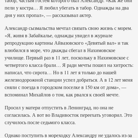
табор, частым гостем которого был Александр. «Как же они
пели у костра… Я любил убегать в табор. Однажды на два
дня у них пропал», — рассказывал актер.
Александр сызмальства мечтал связать свою жизнь с морем.
«Я, живя в Забайкалье, однажды увидел в журнале
репродукцию картины Айвазовского «Девятый вал» и так
влюбился в море, что дважды сбегал в Нахимовское
училище. Первый раз в 11 лет, поскольку в Нахимовское с
четвертого класса брали… Я ради мечты пошел на хитрость:
написал, что сирота… Но в 11 лет я только до нашей
железнодорожной станции успел добраться. А в 12 лет меня
сняли с поезда в городском поселке в 150 км от дома», —
вспоминал Михайлов о том, как рвался к своей мечте.
Просил у матери отпустить в Ленинград, но она не
согласилась. А вот во Владивосток переехать уговорил. Это
случилось после седьмого класса.
Однако поступить в мореходку Александру не удалось из-за