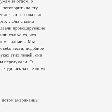
ужем за отцом, о
ь поговорить на эту
т ложь от начала и до
ского… Она сильно
адавали провоцирующие
или только то, что
в этом фильме… Мы
к себя вести, подобное
уках этих людей, они
ры передумали. О
находились за океаном».
, потом американцы
.