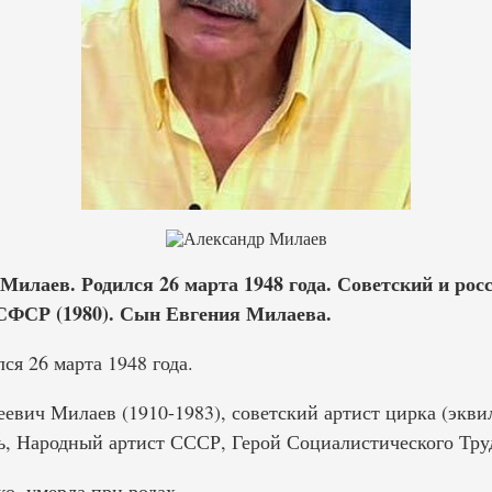
Милаев. Родился 26 марта 1948 года. Советский и рос
СФСР (1980). Сын Евгения Милаева.
я 26 марта 1948 года.
вич Милаев (1910-1983), советский артист цирка (эквил
ль, Народный артист СССР, Герой Социалистического Тру
, умерла при родах.