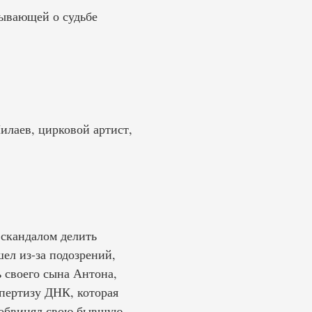
зывающей о судьбе
илаев, цирковой артист,
 скандалом делить
ел из-за подозрений,
ь своего сына Антона,
спертизу ДНК, которая
я обвинял свою бывшую