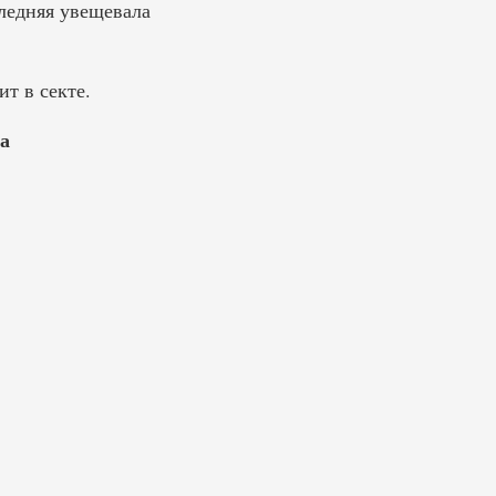
ледняя увещевала
т в секте.
а