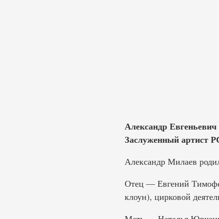
Александр Евгеньевич 
Заслуженный артист Р
Александр Милаев родилс
Отец — Евгений Тимофее
клоун), цирковой деяте
Мать — Наталья Юрченко