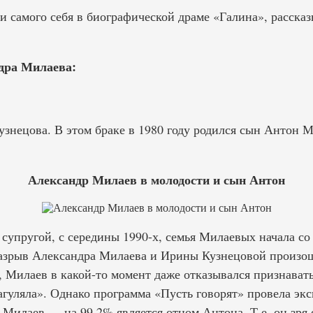
ли самого себя в биографической драме «Галина», расска
дра Милаева:
знецова. В этом браке в 1980 году родился сын Антон М
Александр Милаев в молодости и сын Антон
 супругой, с середины 1990-х, семья Милаевых начала со
азрыв Александра Милаева и Ирины Кузнецовой произош
, Милаев в какой-то момент даже отказывался признават
нагуляла». Однако программа «Пусть говорят» провела эк
р Милаев — на 99,2% является отцом Антона. Т.е. он зр