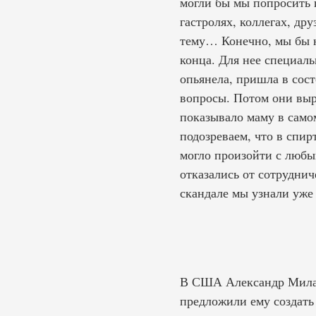
могли бы мы попросить и
гастролях, коллегах, др
тему… Конечно, мы бы не
конца. Для нее специал
опьянела, пришла в сос
вопросы. Потом они выре
показывало маму в само
подозреваем, что в спир
могло произойти с любы
отказались от сотруднич
скандале мы узнали уже 
В США Александр Милае
предложили ему создать 