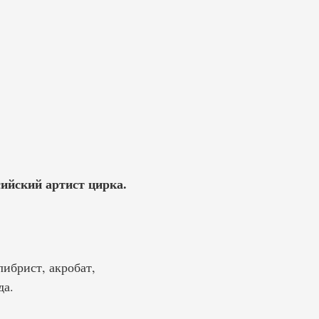
сийский артист цирка.
ибрист, акробат,
да.