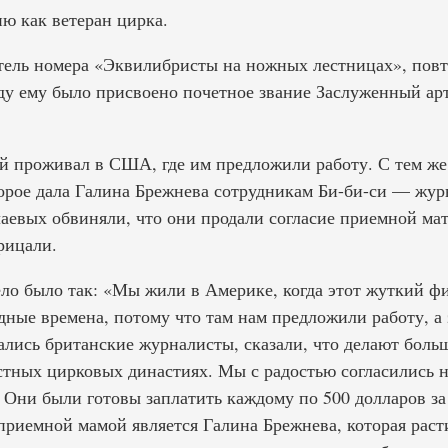
ю как ветеран цирка.
тель номера «Эквилибристы на ножных лестницах», пов
оду ему было присвоено почетное звание Заслуженный а
ой проживал в США, где им предложили работу. С тем же
торое дала Галина Брежнева сотрудникам Би-би-си — жур
аевых обвиняли, что они продали согласие приемной мате
рицали.
ло было так: «Мы жили в Америке, когда этот жуткий ф
ные времена, потому что там нам предложили работу, а 
зались британские журналисты, сказали, что делают бол
стных цирковых династиях. Мы с радостью согласились н
 Они были готовы заплатить каждому по 500 долларов за
риемной мамой является Галина Брежнева, которая растил