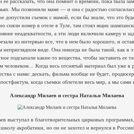
 ее рассказать, что она помнит о времени, пока была зам
узьях. Мы позвонили маме — и она с радостью согласилас
 допустили съемок с мамой, если бы знали, что это буде
ьно сняли номер в отеле в Туле, там стоял ящик шампан
тояние неадекватности, а эти люди включили камеру и з
зали из интервью все, что в нем было хорошего, и остав
м неприглядном виде. Она никогда не была такой, как 
тное подсыпали какие-то вещества, чтобы заставить ее та
м человеком… Когда весь отснятый материал был уже в р
ества с нами: дескать, фильма вообще не будет, продюсе
постфактум, когда съемки облетели весь мир, а мы сами 
Александр Милаев и сестра Наталья Милаева
в выступал в благотворительных цирковых программах
школу акробатики, но он не захотел и вернулся в Россию