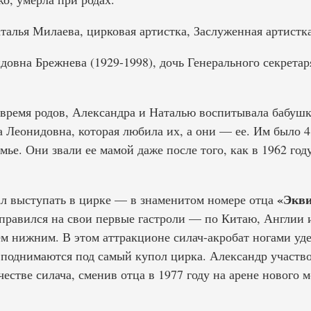
алья Милаева, цирковая артистка, Заслуженная артистк
овна Брежнева (1929-1998), дочь Генерального секрет
 время родов, Александра и Наталью воспитывала бабушк
 Леонидовна, которая любила их, а они — ее. Им было 4 
мье. Они звали ее мамой даже после того, как в 1962 год
«Экви
чал выступать в цирке — в знаменитом номере отца
отправился на свои первые гастроли — по Китаю, Англии
ем нижним. В этом аттракционе силач-акробат ногами уд
 поднимаются под самый купол цирка. Александр участво
честве силача, сменив отца в 1977 году на арене нового 