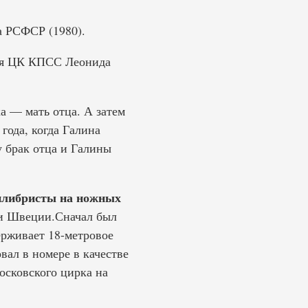
а РСФСР (1980).
аря ЦК КПСС Леонида
а — мать отца. А затем
года, когда Галина
у брак отца и Галины
либристы на ножных
 и Швеции.Сначал был
ерживает 18-метровое
вал в номере в качестве
московского цирка на