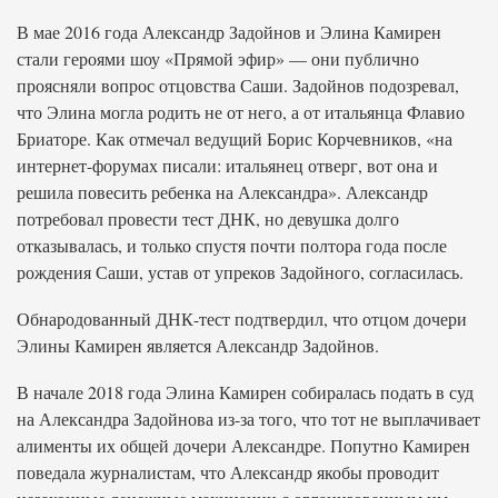
В мае 2016 года Александр Задойнов и Элина Камирен
стали героями шоу «Прямой эфир» — они публично
проясняли вопрос отцовства Саши. Задойнов подозревал,
что Элина могла родить не от него, а от итальянца Флавио
Бриаторе. Как отмечал ведущий Борис Корчевников, «на
интернет-форумах писали: итальянец отверг, вот она и
решила повесить ребенка на Александра». Александр
потребовал провести тест ДНК, но девушка долго
отказывалась, и только спустя почти полтора года после
рождения Саши, устав от упреков Задойного, согласилась.
Обнародованный ДНК-тест подтвердил, что отцом дочери
Элины Камирен является Александр Задойнов.
В начале 2018 года Элина Камирен собиралась подать в суд
на Александра Задойнова из-за того, что тот не выплачивает
алименты их общей дочери Александре. Попутно Камирен
поведала журналистам, что Александр якобы проводит