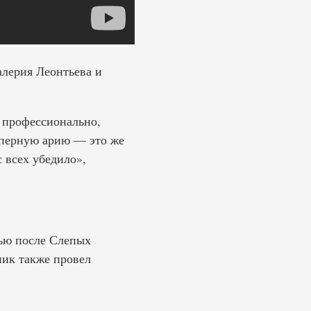
алерия Леонтьева и
о профессионально,
 оперную арию — это же
 всех убедило»,
вью после Слепых
ник также провел