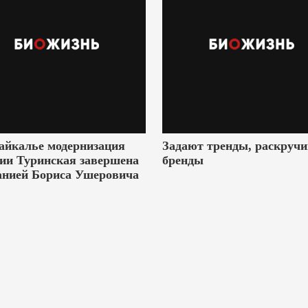
айкалье модернизация
Задают тренды, раскруч
ии Туринская завершена
бренды
анией Бориса Ушеровича