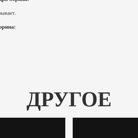
ывает.
орина:
ДРУГОЕ