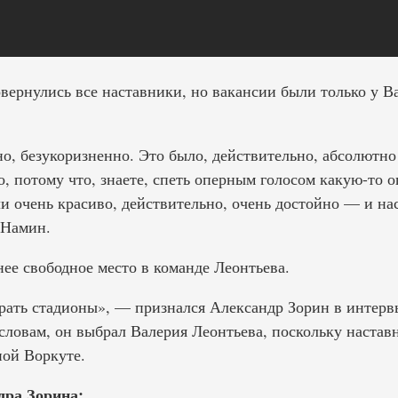
вернулись все наставники, но вакансии были только у В
но, безукоризненно. Это было, действительно, абсолютн
о, потому что, знаете, спеть оперным голосом какую-то
и очень красиво, действительно, очень достойно — и нас
 Намин.
ее свободное место в команде Леонтьева.
ирать стадионы», — признался Александр Зорин в интер
словам, он выбрал Валерия Леонтьева, поскольку настав
ной Воркуте.
дра Зорина: