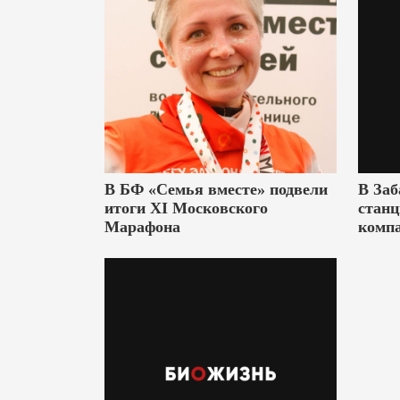
В БФ «Семья вместе» подвели
В Заб
итоги XI Московского
станц
Марафона
комп