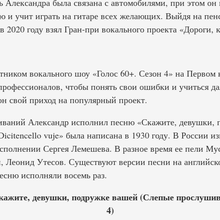
 Александра была связана с автомобилями, при этом он 
 и учит играть на гитаре всех желающих. Выйдя на пен
 в 2020 году взял Гран-при вокального проекта «Дороги,
стником вокального шоу «Голос 60+. Сезон 4» на Первом 
профессионалов, чтобы понять свои ошибки и учиться д
он свой приход на популярный проект.
иваний Александр исполнил песню «Скажите, девушки, 
icitencello vuje» была написана в 1930 году. В России из
сполнении Сергея Лемешева. В разное время ее пели Му
 Леонид Утесов. Существуют версии песни на английск
есню исполняли восемь раз.
ажите, девушки, подружке вашей (Слепые прослушива
4)