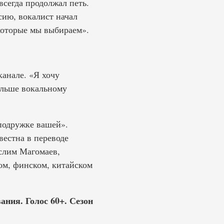
всегда продолжал петь.
сию, вокалист начал
 которые мы выбираем».
канале. «Я хочу
альше вокальному
подружке вашей».
вестна в переводе
слим Магомаев,
ом, финском, китайском
ния. Голос 60+. Сезон