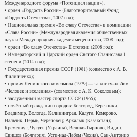
Международного форума «Потенциал нации»);
• орден «Гордость России» (Благотворительный Фонд
«Гордость Отечества», 2007 год);
• Национальная премия «Во славу Отечества» в номинации
«Слава России» (Международная академия общественных
наук и Международная академия меценатства, 2008 год);
• орден «Во славу Отечества» II степени (2008 год);
• Императорский и Царский орден Святого Станислава I
степени (2014 год);
• Государственная премия СССР (1981) (совместно с А. В.
Филипченко);
• премия Ленинского комсомола (1979) — за книгу-альбом
«Человек и вселенная» (совместно с А. К. Соколовым);
• заслуженный мастер спорта СССР (1965);
• почётный гражданин городов: Белгород, Березники,
Владимир, Вологда, Калининград, Калуга, Кемерово,
Нальчик, Пермь, Череповец; Аркалык (Казахстан);
Кременчуг, Чугуев (Украина), Велико-Тырново, Видин,
Свищов (Болгария), Усти-над-Лабем (Чехия), Сан-Антонио