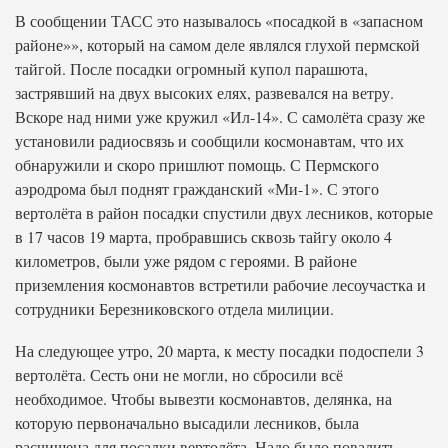
В сообщении ТАСС это называлось «посадкой в «запасном
районе»», который на самом деле являлся глухой пермской
тайгой. После посадки огромный купол парашюта,
застрявший на двух высоких елях, развевался на ветру.
Вскоре над ними уже кружил «Ил-14». С самолёта сразу же
установили радиосвязь и сообщили космонавтам, что их
обнаружили и скоро пришлют помощь. С Пермского
аэродрома был поднят гражданский «Ми-1». С этого
вертолёта в район посадки спустили двух лесников, которые
в 17 часов 19 марта, пробравшись сквозь тайгу около 4
километров, были уже рядом с героями. В районе
приземления космонавтов встретили рабочие лесоучастка и
сотрудники Березниковского отдела милиции.
На следующее утро, 20 марта, к месту посадки подоспели 3
вертолёта. Сесть они не могли, но сбросили всё
необходимое. Чтобы вывезти космонавтов, делянка, на
которую первоначально высадили лесников, была
расчищена для посадки вертолёта. Надо было повалить