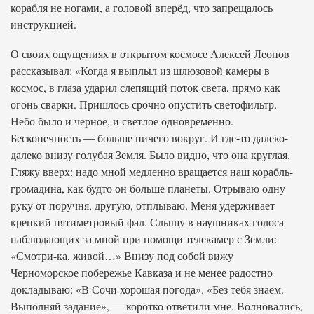
корабля не ногами, а головой вперёд, что запрещалось
инструкцией.
О своих ощущениях в открытом космосе Алексей Леонов
рассказывал: «Когда я выплыл из шлюзовой камеры в
космос, в глаза ударил слепящий поток света, прямо как
огонь сварки. Пришлось срочно опустить светофильтр.
Небо было и черное, и светлое одновременно.
Бесконечность — больше ничего вокруг. И где-то далеко-
далеко внизу голубая Земля. Было видно, что она круглая.
Гляжу вверх: надо мной медленно вращается наш корабль-
громадина, как будто он больше планеты. Отрываю одну
руку от поручня, другую, отплываю. Меня удерживает
крепкий пятиметровый фал. Слышу в наушниках голоса
наблюдающих за мной при помощи телекамер с Земли:
«Смотри-ка, живой…» Внизу под собой вижу
Черноморское побережье Кавказа и не менее радостно
докладываю: «В Сочи хорошая погода». «Без тебя знаем.
Выполняй задание», — коротко ответили мне. Волновались,