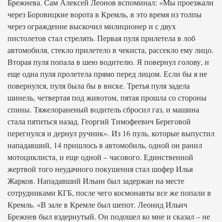
Брежнева. Сам Алексей Леонов вспоминал: «Мы проезжали
через Боровицкие ворота в Кремль, в это время из толпы
через ограждение выскочил милиционер и с двух
пистолетов стал стрелять. Первая пуля прилетела в лоб
автомобиля, стекло прилетело в чекиста, рассекло ему лицо.
Вторая пуля попала в шею водителю. Я повернул голову, и
еще одна пуля пролетела прямо перед лицом. Если бы я не
повернулся, пуля была бы в виске. Третья пуля задела
шинель, четвертая под животом, пятая прошла со стороны
спины. Тяжелораненый водитель сбросил газ, и машина
стала пятиться назад. Георгий Тимофеевич Береговой
перегнулся и дернул ручник». Из 16 пуль, которые выпустил
нападавший, 14 пришлось в автомобиль, одной он ранил
мотоциклиста, и еще одной – часового. Единственной
жертвой того неудачного покушения стал шофер Илья
Жарков. Нападавший Ильин был задержан на месте
сотрудниками КГБ, после чего космонавты все же попали в
Кремль. «В зале в Кремле был шепот. Леонид Ильич
Брежнев был вздернутый. Он подошел ко мне и сказал – не