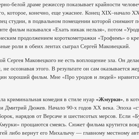
рно-белой драме режиссер показывает крайности человеч
го, которое, конечно, еще ужаснее. Конец XIX–начало X
лец студии, в подвальном помещении которой снимают п
нте фильм назывался «Ехать никак нельзя», потом «Уроды
ическим продолжением короткометражки «Трофимъ» о кр
вные роли в обеих лентах сыграл Сергей Маковецкий.
ой Сергея Маковецкого не есть воплощение зла. Он делае
, не осознавая этого. В результате он сам оказывается ж
один хороший фильм. Мне «Про уродов и людей» нравитс
«Жмурки»
ла криминальная комедия в стиле нуар
, в ко
и Дмитрий Дюжев. Начало 90-х годов ХХ века. Эпоха «с
орок, нарядов от Версаче и шестисотых мерсов. Если «Б
«Жмурки» прощаются смеясь. Сюжет фильма крутится вокр
гей либо вернут его Михалычу — главному местному авт