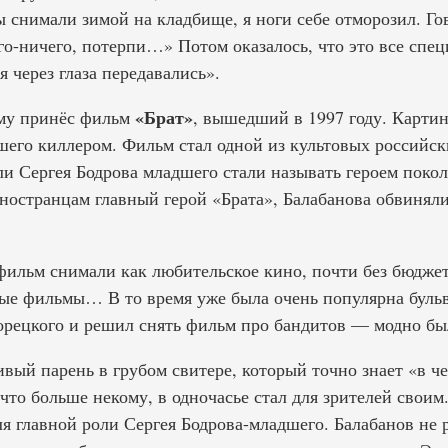
 снимали зимой на кладбище, я ноги себе отморозил. Го
о-ничего, потерпи…» Потом оказалось, что это все спе
 через глаза передавались».
«Брат»
му принёс фильм
, вышедший в 1997 году. Карти
шего киллером. Фильм стал одной из культовых российск
и Сергея Бодрова младшего стали называть героем покол
ностранцам главный герой «Брата», Балабанова обвинял
фильм снимали как любительское кино, почти без бюджет
ые фильмы… В то время уже была очень популярна бульв
рецкого и решил снять фильм про бандитов — модно бы
вый парень в грубом свитере, который точно знает «в ч
что больше некому, в одночасье стал для зрителей своим.
я главной роли Сергея Бодрова-младшего. Балабанов не р