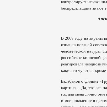
контролирует незаконны
беспредельщика знают т
Алек
В 2007 году на экраны
изнанка поздней советс
человеческой натуры, сц
российское киносообщест
реагировала неоднозначн
какие-то чувства, кроме
Балабанов о фильме «Гру
картина… Да, это все на
год для меня лично был 
и мое поколение в целом
экране — момент распада