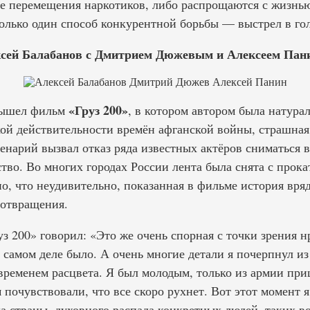
е перемещения наркотиков, либо распрощаются с жизнь
олько один способ конкурентной борьбы — выстрел в гол
сей Балабанов с Дмитрием Дюжевым и Алексеем Па
«Груз 200»
 вышел фильм
, в котором автором была натура
кой действительности времён афганской войны, страшная
енарий вызвал отказ ряда известных актёров сниматься в
во. Во многих городах России лента была снята с прока
о, что неудивительно, показанная в фильме история вря
 отвращения.
з 200» говорил: «Это же очень спорная с точки зрения 
 самом деле было. А очень многие детали я почерпнул из
временем расцвета. Я был молодым, только из армии при
 почувствовали, что все скоро рухнет. Вот этот момент я
 страны, духовного распада конкретных людей, таких во