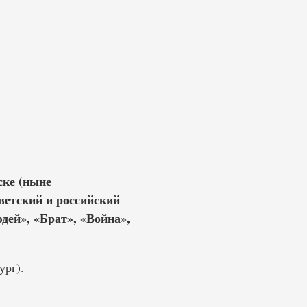
ске (ныне
ветский и российский
дей», «Брат», «Война»,
ург).