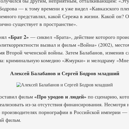
получился бы другим, неприятным, отталкивающим: «Эту
Бодрова — к тому времени я уже видел «Кавказского плен
немного представлял, какой Сережа в жизни. Какой он? 
ично существует в пространстве».
«Брат 2»
снял
— сиквел «Брата», действие которого проис
иткорректности вызвал и фильм «Война» (2002), местом
мя Второй чеченской войны. Затем Балабанов, изменив 
ма: криминальную комедию «Жмурки» и мелодраму «Мне 
Алексей Балабанов и Сергей Бодров младший
«Про уродов и людей»
поставил фильм
по сценарию, кото
 реализовать из-за отсутствия финансирования. Несмотря 
 производителях порнографии в Российской империи — 
ий фильм.