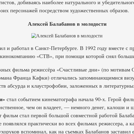
истов, добиваясь наиболее натурального и убедительно
оих персонажей посредством художественных образов.
Алексей Балабанов в молодости
ил и работал в Санкт-Петербурге. В 1992 году вместе с 
 кинокомпанию «СТВ», при помощи которой снял больш
ных фильма режиссёра «Счастливые дни» (по мотивам С
романа Франца Кафки) отличались запоминающимися виз
ств абсурда и клаустрофобии, заложенных в литературны
и»
стал событием кинематографа начала 90-х. Герой фил
нственное, чем он владеет, — немного денег, калоши и 
от фильм стал первой большой совместной работой Балаб
е появлялся практически во всех фильмах режиссера, а к
хоруков вспоминал, как на съемках Балабанов заставил е