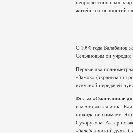
непрофессиональных арт
житейских перипетий св
С 1990 года Балабанов ж
Сельяновым он учредил
Первые два полнометраж
«Замок» (экранизация 
искусной передачей чув
«Счастливые дн
Фильм
и места жительства. Еди
никогда не снимает. Эт
Сухорукова. Актер позж
«балабановский дух». Су