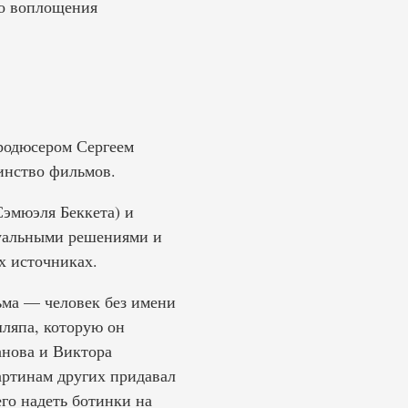
го воплощения
продюсером Сергеем
инство фильмов.
эмюэля Беккета) и
уальными решениями и
х источниках.
ьма — человек без имени
шляпа, которую он
анова и Виктора
артинам других придавал
го надеть ботинки на