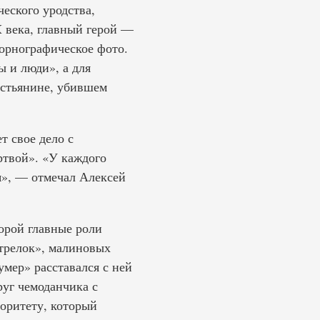
еского уродства,
X века, главный герой —
орнографическое фото.
 и люди», а для
естьянине, убившем
т свое дело с
ертвой». «У каждого
я», — отмечал Алексей
торой главные роли
трелок», малиновых
умер» расставался с ней
уг чемоданчика с
оритету, который