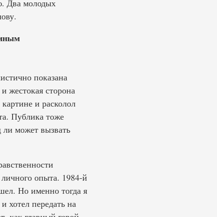
ю. Два молодых
ову.
ниным
листично показана
 и жестокая сторона
 картине и расколол
та. Публика тоже
д ли может вызвать
нравственности
 личного опыта. 1984-й
шел. Но именно тогда я
 и хотел передать на
т, как главный герой,