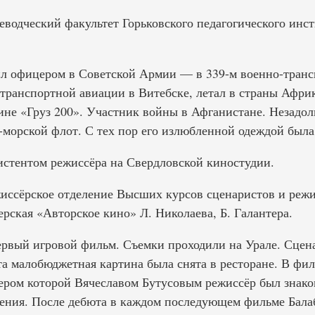
реводческий факультет Горьковского педагогического инс
ил офицером в Советской Армии — в 339-м военно-тран
ранспортной авиации в Витебске, летал в страны Африк
ине «Груз 200». Участник войны в Афганистане. Незадол
-морской флот. С тех пор его излюбленной одеждой была
систентом режиссёра на Свердловской киностудии.
жиссёрское отделение Высших курсов сценаристов и режи
рская «Авторское кино» Л. Николаева, Б. Галантера.
первый игровой фильм. Съемки проходили на Урале. Сце
та малобюджетная картина была снята в ресторане. В фил
идером которой Вячеславом Бутусовым режиссёр был знак
дения. После дебюта в каждом последующем фильме Бала