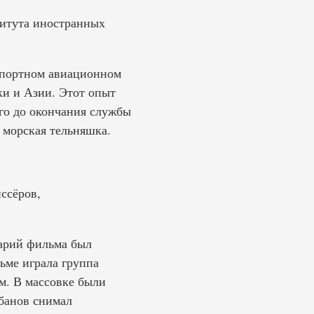
титута иностранных
спортном авиационном
и и Азии. Этот опыт
го до окончания службы
 морская тельняшка.
ссёров,
нарий фильма был
ьме играла группа
ом. В массовке были
банов снимал