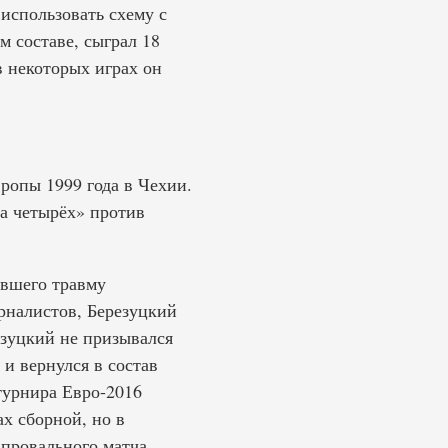
использовать схему с
 составе, сыграл 18
в некоторых играх он
ропы 1999 года в Чехии.
а четырёх» против
ившего травму
рналистов, Березуцкий
езуцкий не призывался
 и вернулся в состав
турнира Евро-2016
х сборной, но в
 провального матча