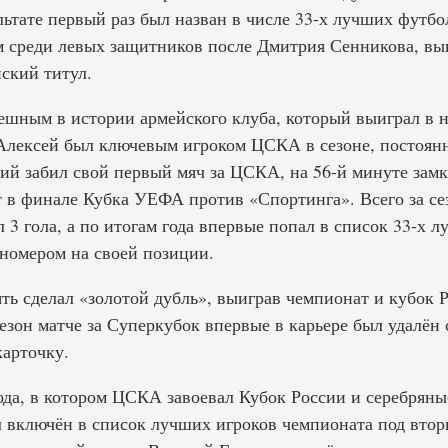
льтате первый раз был назван в числе 33-х лучших футбо
м среди левых защитников после Дмитрия Сенникова, вы
ский титул.
пешным в истории армейского клуба, который выиграл в 
лексей был ключевым игроком ЦСКА в сезоне, постоянн
кий забил свой первый мяч за ЦСКА, на 56-й минуте зам
т в финале Кубка УЕФА против «Спортинга». Всего за сез
л 3 гола, а по итогам года впервые попал в список 33-х 
номером на своей позиции.
ть сделал «золотой дубль», выиграв чемпионат и кубок Р
он матче за Суперкубок впервые в карьере был удалён с
арточку.
ода, в котором ЦСКА завоевал Кубок России и серебряны
 включён в список лучших игроков чемпионата под втор