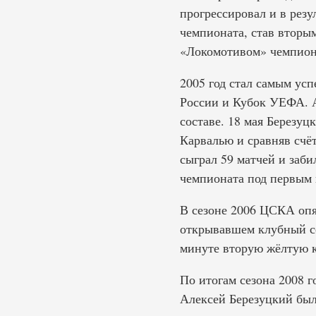
прогрессировал и в резу
чемпионата, став вторы
«Локомотивом» чемпион
2005 год стал самым ус
России и Кубок УЕФА. А
составе. 18 мая Березуц
Карвалью и сравняв счё
сыграл 59 матчей и заби
чемпионата под первым 
В сезоне 2006 ЦСКА опя
открывавшем клубный сез
минуте вторую жёлтую к
По итогам сезона 2008 г
Алексей Березуцкий был