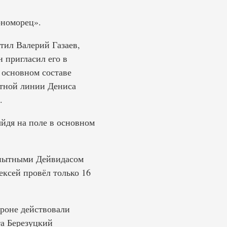
рноморец».
тил Валерий Газаев,
 пригласил его в
 основном составе
итной линии Дениса
.
ыйдя на поле в основном
 опытными Дейвидасом
ксей провёл только 16
ороне действовали
а Березуцкий