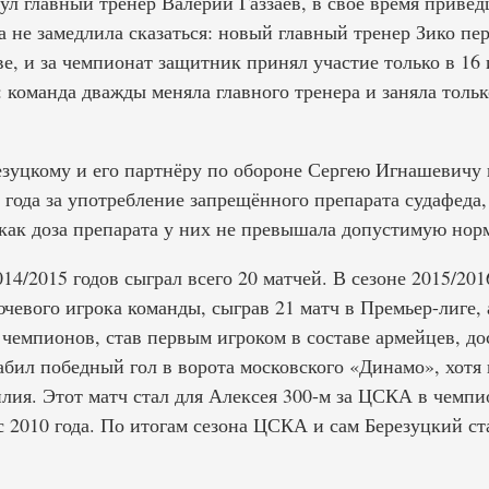
ул главный тренер Валерий Газзаев, в своё время привед
 не замедлила сказаться: новый главный тренер Зико пе
ве, и за чемпионат защитник принял участие только в 16
 команда дважды меняла главного тренера и заняла только
езуцкому и его партнёру по обороне Сергею Игнашевичу 
 года за употребление запрещённого препарата судафед
 как доза препарата у них не превышала допустимую нор
014/2015 годов сыграл всего 20 матчей. В сезоне 2015/201
чевого игрока команды, сыграв 21 матч в Премьер-лиге, 
 чемпионов, став первым игроком в составе армейцев, д
забил победный гол в ворота московского «Динамо», хотя 
илия. Этот матч стал для Алексея 300-м за ЦСКА в чемпи
 2010 года. По итогам сезона ЦСКА и сам Березуцкий с