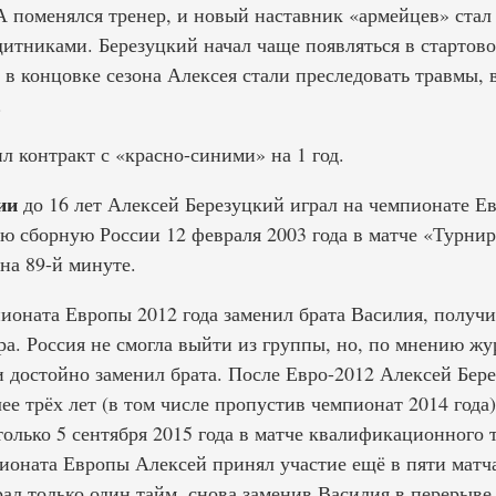
А поменялся тренер, и новый наставник «армейцев» стал 
итниками. Березуцкий начал чаще появляться в стартовом
в концовке сезона Алексея стали преследовать травмы, 
.
л контракт с «красно-синими» на 1 год.
ии
до 16 лет Алексей Березуцкий играл на чемпионате Ев
ю сборную России 12 февраля 2003 года в матче «Турнир
на 89-й минуте.
ионата Европы 2012 года заменил брата Василия, получ
. Россия не смогла выйти из группы, но, по мнению жу
и достойно заменил брата. После Евро-2012 Алексей Бер
ее трёх лет (в том числе пропустив чемпионат 2014 года)
олько 5 сентября 2015 года в матче квалификационного 
ионата Европы Алексей принял участие ещё в пяти матча
ал только один тайм, снова заменив Василия в перерыве