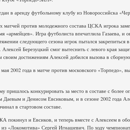
отдан в аренду футбольному клубу из Новороссийска «Че
х матчей против молодежного состава ЦСКА игрока заме
я «армейцев». Игра футболиста впечатлила Газаева, и он
тяжении следующего сезона игрок пытался закрепиться в
ь. Алексей Березуцкий смог вытеснить с левого края защ
ем своим достижениям Алексей добился вызова в сборную
мая 2002 года в матче против московского «Торпедо», в
му пришлось конкурировать за место в составе с более
 Даевым и Денисом Евсиковым, и в сезоне 2002 года Але
ачинал в стартовом составе.
А покинул и Евсиков, и теперь вместе с Алексеем в об
из «Локомотива» Сергей Игнашевич. По ходу чемпионат