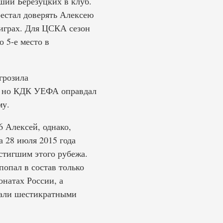
ший Березуцких в клуб.
рестал доверять Алексею
 играх. Для ЦСКА сезон
 5-е место в
грозила
а, но КДК УЕФА оправдал
му.
6 Алексей, однако,
а 28 июля 2015 года
остигшим этого рубежа.
попал в состав только
онатах России, а
тали шестикратными