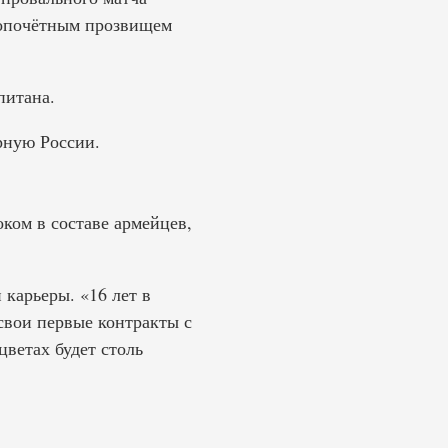
лопочётным прозвищем
питана.
рную России.
ком в составе армейцев,
карьеры. «16 лет в
свои первые контракты с
ветах будет столь