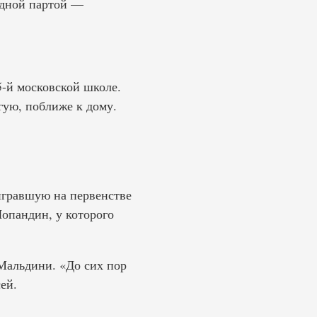
 одной партой —
-й московской школе.
гую, поближе к дому.
игравшую на первенстве
опандин, у которого
Мальдини. «До сих пор
ей.