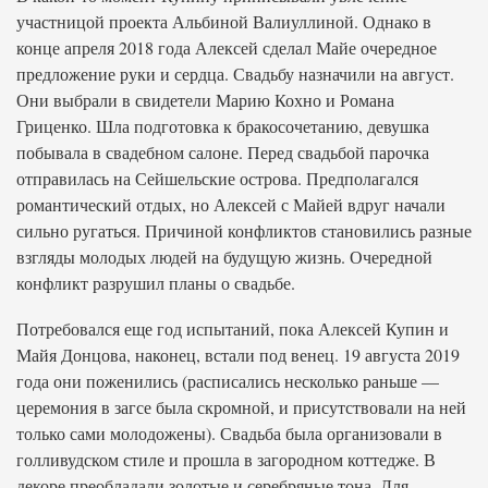
участницой проекта Альбиной Валиуллиной. Однако в
конце апреля 2018 года Алексей сделал Майе очередное
предложение руки и сердца. Свадьбу назначили на август.
Они выбрали в свидетели Марию Кохно и Романа
Гриценко. Шла подготовка к бракосочетанию, девушка
побывала в свадебном салоне. Перед свадьбой парочка
отправилась на Сейшельские острова. Предполагался
романтический отдых, но Алексей с Майей вдруг начали
сильно ругаться. Причиной конфликтов становились разные
взгляды молодых людей на будущую жизнь. Очередной
конфликт разрушил планы о свадьбе.
Потребовался еще год испытаний, пока Алексей Купин и
Майя Донцова, наконец, встали под венец. 19 августа 2019
года они поженились (расписались несколько раньше —
церемония в загсе была скромной, и присутствовали на ней
только сами молодожены). Свадьба была организовали в
голливудском стиле и прошла в загородном коттедже. В
декоре преобладали золотые и серебряные тона. Для