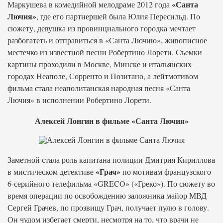
«Санта
Маркушева в комедийной мелодраме 2012 года
Лючия»
, где его партнершей была Юлия Пересильд. По
сюжету, девушка из провинциального городка мечтает
разбогатеть и отправиться в «Санта Лючию», живописное
местечко из известной песни Робертино Лорети. Съемки
картины проходили в Москве, Минске и итальянских
городах Неаполе, Сорренто и Позитано, а лейтмотивом
фильма стала неаполитанская народная песня «Санта
Лючия» в исполнении Робертино Лорети.
Алексей Лонгин в фильме «Санта Лючия»
Заметной стала роль капитана полиции Дмитрия Кириллова
«Грач»
в мистическом детективе
по мотивам французского
6-серийного телефильма «GRECO» («Греко»). По сюжету во
время операции по освобождению заложника майор МВД
Сергей Грачев, по прозвищу Грач, получает пулю в голову.
Он чудом избегает смерти, несмотря на то, что врачи не