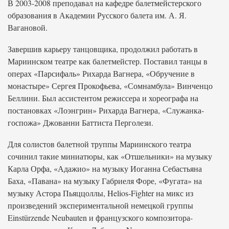
В 2003-2008 преподавал на кафедре балетмейстерского
образования в Академии Русского балета им. А. Я.
Вагановой.
Завершив карьеру танцовщика, продолжил работать в
Мариинском театре как балетмейстер. Поставил танцы в
операх «Парсифаль» Рихарда Вагнера, «Обручение в
монастыре» Сергея Прокофьева, «Сомнамбула» Винченцо
Беллини. Был ассистентом режиссера и хореографа на
постановках «Лоэнгрин» Рихарда Вагнера, «Служанка-
госпожа» Джованни Баттиста Перголези.
Для солистов балетной труппы Мариинского театра
сочинил такие миниатюры, как «Отшельники» на музыку
Карла Орфа, «Адажио» на музыку Иоганна Себастьяна
Баха, «Павана» на музыку Габриеля Форе, «Фугата» на
музыку Астора Пьяццоллы, Helios-Fighter на микс из
произведений экспериментальной немецкой группы
Einstürzende Neubauten и французского композитора-