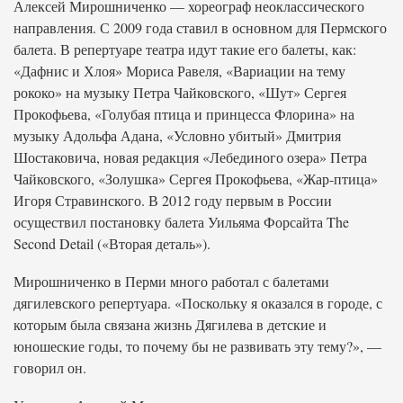
Алексей Мирошниченко — хореограф неоклассического
направления. С 2009 года ставил в основном для Пермского
балета. В репертуаре театра идут такие его балеты, как:
«Дафнис и Хлоя» Мориса Равеля, «Вариации на тему
рококо» на музыку Петра Чайковского, «Шут» Сергея
Прокофьева, «Голубая птица и принцесса Флорина» на
музыку Адольфа Адана, «Условно убитый» Дмитрия
Шостаковича, новая редакция «Лебединого озера» Петра
Чайковского, «Золушка» Сергея Прокофьева, «Жар-птица»
Игоря Стравинского. В 2012 году первым в России
осуществил постановку балета Уильяма Форсайта The
Second Detail («Вторая деталь»).
Мирошниченко в Перми много работал с балетами
дягилевского репертуара. «Поскольку я оказался в городе, с
которым была связана жизнь Дягилева в детские и
юношеские годы, то почему бы не развивать эту тему?», —
говорил он.