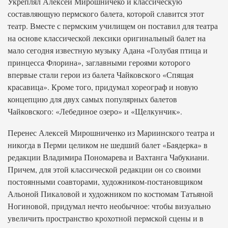
Укреплял Алексей Мирошничеко и классическую
составляющую пермского балета, которой славится этот
театр. Вместе с пермским училищем он поставил для театра
на основе классической лексики оригинальный балет на
мало сегодня известную музыку Адана «Голубая птица и
принцесса Флорина», заглавными героями которого
впервые стали герои из балета Чайковского «Спящая
красавица». Кроме того, придумал хореограф и новую
концепцию для двух самых популярных балетов
Чайковского: «Лебединое озеро» и «Щелкунчик».
Перенес Алексей Мирошниченко из Мариинского театра и
никогда в Перми целиком не шедший балет «Баядерка» в
редакции Владимира Пономарева и Вахтанга Чабукиани.
Причем, для этой классической редакции он со своими
постоянными соавторами, художником-постановщиком
Альоной Пикаловой и художником по костюмам Татьяной
Ногиновой, придумал нечто необычное: чтобы визуально
увеличить пространство крохотной пермской сцены и в