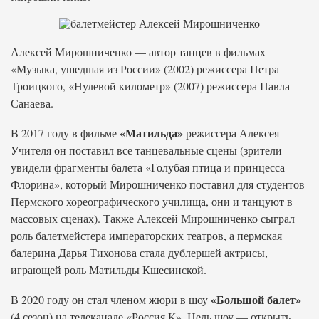
Алексей Мирошниченко — автор танцев в фильмах
«Музыка, ушедшая из России» (2002) режиссера Петра
Троицкого, «Нулевой километр» (2007) режиссера Павла
Санаева.
«Матильда»
В 2017 году в фильме
режиссера Алексея
Учителя он поставил все танцевальные сцены (зрители
увидели фрагменты балета «Голубая птица и принцесса
Флорина», который Мирошниченко поставил для студентов
Пермского хореографического училища, они и танцуют в
массовых сценах). Также Алексей Мирошниченко сыграл
роль балетмейстера императорских театров, а пермская
балерина Дарья Тихонова стала дублершей актрисы,
играющей роль Матильды Кшесинской.
«Большой балет»
В 2020 году он стал членом жюри в шоу
(4 сезон) на телеканале «Россия К». Цель шоу — открыть