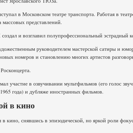
тист Ярославского ТЮЗа.
ыступал в Московском театре транспорта. Работая в театр
а массовых представлений.
 создал и возглавил полупрофессиональный эстрадный 
художественным руководителем мастерской сатиры и юмо
новых номеров и становлению многих артистов разговор
 Росконцерта.
мал участие в озвучивании мультфильмов (его голос звуч
965 года) и дубляже иностранных фильмов.
ой в кино
л в кино, снявшись в эпизодической, но яркой роли фоку