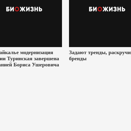
айкалье модернизация
Задают тренды, раскруч
ии Туринская завершена
бренды
анией Бориса Ушеровича