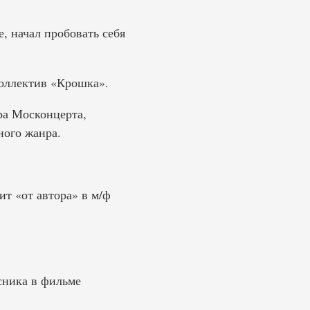
е, начал пробовать себя
коллектив «Крошка».
ра Москонцерта,
ного жанра.
ит «от автора» в м/ф
сника в фильме