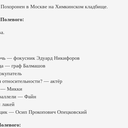
. Похоронен в Москве на Химкинском кладбище.
 Полевого:
а.
очь — фокусник Эдуард Никифоров
ада — граф Балмашов
окупатель
я относительности? — актёр
ь — Микки
араллели — Файн
 лакей
щик — Осип Прокопович Опецковский
олевого: