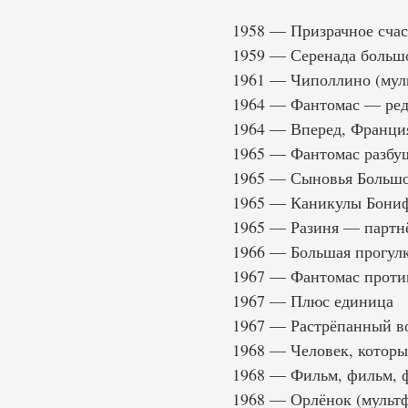
1958 — Призрачное счас
1959 — Серенада больш
1961 — Чиполлино (мул
1964 — Фантомас — реда
1964 — Вперед, Франци
1965 — Фантомас разбуш
1965 — Сыновья Больш
1965 — Каникулы Бонифа
1965 — Разиня — партн
1966 — Большая прогул
1967 — Фантомас проти
1967 — Плюс единица
1967 — Растрёпанный во
1968 — Человек, которы
1968 — Фильм, фильм, 
1968 — Орлёнок (мульт