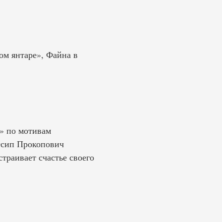
ом янтаре», Файна в
» по мотивам
Осип Прокопович
раивает счастье своего