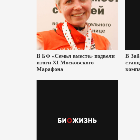
В БФ «Семья вместе» подвели
В Заб
итоги XI Московского
станц
Марафона
комп