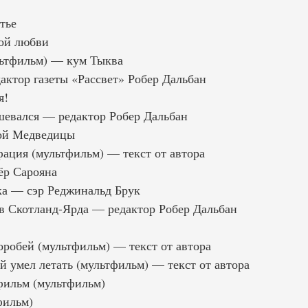
тье
ой любви
ьтфильм) — кум Тыква
ктор газеты «Рассвет» Робер Дальбан
я!
евался — редактор Робер Дальбан
ой Медведицы
ция (мультфильм) — текст от автора
ёр Сарояна
ка — сэр Реджинальд Брук
в Скотланд-Ярда — редактор Робер Дальбан
робей (мультфильм) — текст от автора
й умел летать (мультфильм) — текст от автора
фильм (мультфильм)
фильм)