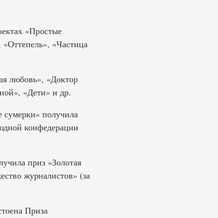
роектах «Простые
 «Оттепель», «Частица
ая любовь», «Доктор
ной», «Дети» и др.
е сумерки» получила
родной конфедерации
лучила приз «Золотая
ество журналистов» (за
стоена Приза