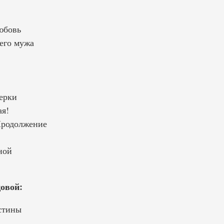
юбовь
его мужа
ерки
я!
Продолжение
ной
овой:
стины