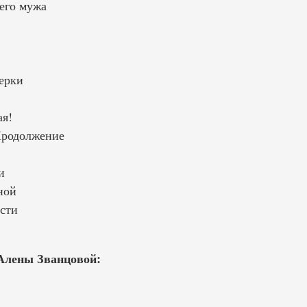
его мужа
ерки
я!
Продолжение
и
ной
сти
Алены Званцовой: