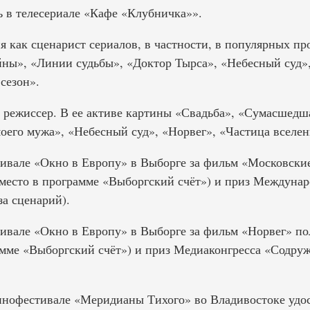
ь в телесериале «Кафе «Клубничка»».
я как сценарист сериалов, в частности, в популярных п
ны», «Линии судьбы», «Доктор Тырса», «Небесный суд»,
сезон».
ак режиссер. В ее активе картины «Свадьба», «Сумасшедш
оего мужа», «Небесный суд», «Норвег», «Частица вселен
тивале «Окно в Европу» в Выборге за фильм «Московски
1 место в программе «Выборгский счёт») и приз Междуна
а сценарий).
тивале «Окно в Европу» в Выборге за фильм «Норвег» по
рамме «Выборгский счёт») и приз Медиаконгресса «Содруж
кинофестивале «Меридианы Тихого» во Владивостоке удо