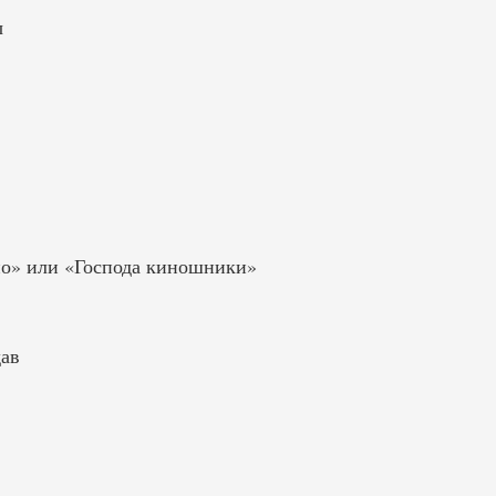
ы
но» или «Господа киношники»
ав