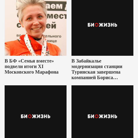
В БФ «Семья вместе»
В Забайкалье
подвели итоги XI
модернизация станции
Московского Марафона
Туринская завершена
компанией Бориса
Ушеровича