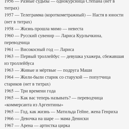
1956 — Разные судьбы — однокурсница Степана (нет в
титрах)
1957 — Телеграмма (короткометражный) — Настя в юности
(нет в титрах)
1958 — Жизнь прошла мимо — невеста
1960 — Русский сувенир — Лариса Курлычкина,
переводчица
1961 — Високосный год — Лариса
1963 — Первый троллейбус — девушка ухажера, сбежавшая
из троллейбуса
1963 — Живые и мёртвые — подруга Маши
1964 — Жили-были старик со старухой — попутчица
стариков (нет в титрах)
1965 — Три времени года
1965 — Как вас теперь называть? — переводчица
«коммерсанта из Аргентины»
1965 — Год, как жизнь — Матильда Гейне, жена Генриха
1966 — Девочка на шаре — мама Дениски
1967 — Арена — артистка цирка