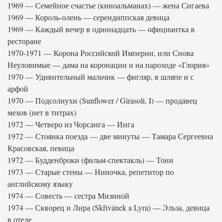
1969 — Семейное счастье (киноальманах) — жена Сигаева
1969 — Король-олень — серендиппская девица
1969 — Каждый вечер в одиннадцать — официантка в
ресторане
1970-1971 — Корона Российской Империи, или Снова
Неуловимые — дама на коронации и на пароходе «Глория»
1970 — Удивительный мальчик — фигляр, в шляпе и с
арфой
1970 — Подсолнухи (Sunflower / Girasoli, I) — продавец
мехов (нет в титрах)
1972 — Четверо из Чорсанга — Инга
1972 — Стоянка поезда — две минуты — Тамара Сергеевна
Красовская, певица
1972 — Будденброки (фильм-спектакль) — Тони
1973 — Старые стены — Ниночка, репетитор по
английскому языку
1974 — Совесть — сестра Мизиной
1974 — Скворец и Лира (Skřivánek a Lyra) — Эльза, девица
в отеле