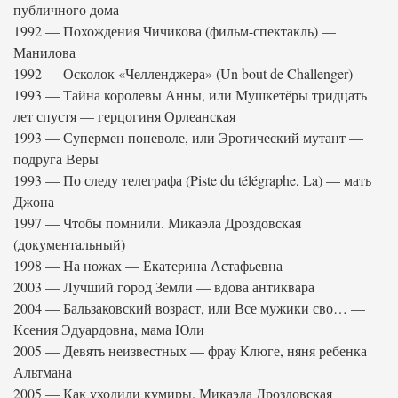
публичного дома
1992 — Похождения Чичикова (фильм-спектакль) —
Манилова
1992 — Осколок «Челленджера» (Un bout de Challenger)
1993 — Тайна королевы Анны, или Мушкетёры тридцать
лет спустя — герцогиня Орлеанская
1993 — Супермен поневоле, или Эротический мутант —
подруга Веры
1993 — По следу телеграфа (Piste du télégraphe, La) — мать
Джона
1997 — Чтобы помнили. Микаэла Дроздовская
(документальный)
1998 — На ножах — Екатерина Астафьевна
2003 — Лучший город Земли — вдова антиквара
2004 — Бальзаковский возраст, или Все мужики сво… —
Ксения Эдуардовна, мама Юли
2005 — Девять неизвестных — фрау Клюге, няня ребенка
Альтмана
2005 — Как уходили кумиры. Микаэла Дроздовская