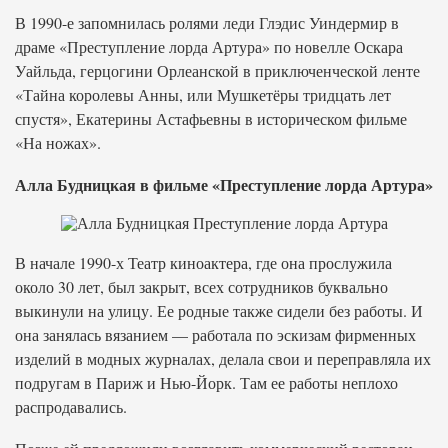
В 1990-е запомнилась ролями леди Глэдис Уиндермир в
драме «Преступление лорда Артура» по новелле Оскара
Уайльда, герцогини Орлеанской в приключенческой ленте
«Тайна королевы Анны, или Мушкетёры тридцать лет
спустя», Екатерины Астафьевны в историческом фильме
«На ножах».
Алла Будницкая в фильме «Преступление лорда Артура»
В начале 1990-х Театр киноактера, где она прослужила
около 30 лет, был закрыт, всех сотрудников буквально
выкинули на улицу. Ее родные также сидели без работы. И
она занялась вязанием — работала по эскизам фирменных
изделий в модных журналах, делала свои и переправляла их
подругам в Париж и Нью-Йорк. Там ее работы неплохо
распродавались.