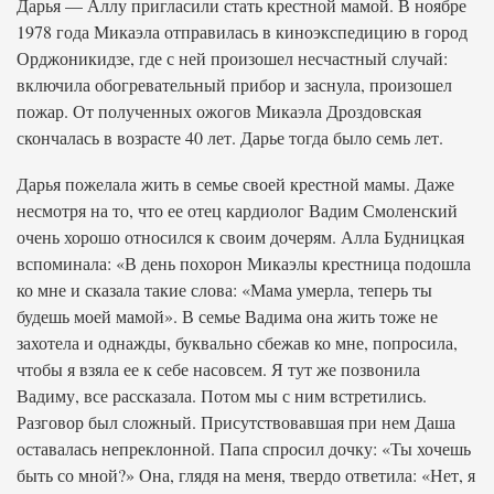
Дарья — Аллу пригласили стать крестной мамой. В ноябре
1978 года Микаэла отправилась в киноэкспедицию в город
Орджоникидзе, где с ней произошел несчастный случай:
включила обогревательный прибор и заснула, произошел
пожар. От полученных ожогов Микаэла Дроздовская
скончалась в возрасте 40 лет. Дарье тогда было семь лет.
Дарья пожелала жить в семье своей крестной мамы. Даже
несмотря на то, что ее отец кардиолог Вадим Смоленский
очень хорошо относился к своим дочерям. Алла Будницкая
вспоминала: «В день похорон Микаэлы крестница подошла
ко мне и сказала такие слова: «Мама умерла, теперь ты
будешь моей мамой». В семье Вадима она жить тоже не
захотела и однажды, буквально сбежав ко мне, попросила,
чтобы я взяла ее к себе насовсем. Я тут же позвонила
Вадиму, все рассказала. Потом мы с ним встретились.
Разговор был сложный. Присутствовавшая при нем Даша
оставалась непреклонной. Папа спросил дочку: «Ты хочешь
быть со мной?» Она, глядя на меня, твердо ответила: «Нет, я