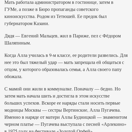
Мать работала администратором в гостинице, затем в
ГУМе, а позже в Бюро пропаганды советского
киноискусства. Родом из Тетюшей. Ее предок был
губернатором Казани.
Дядя — Евгений Мальцев, жил в Париже, пел с Фёдором
Шаляпиным.
Когда Алла училась в 9-м классе, ее родители развелись. Для
нее это был тяжелый удар — мать запрещала ей общаться с
отцом, у которого образовалась семья, а Алла своего папу
обожала.
С мамой они жили в коммуналке. Поначалу — бедно. Но
затем мать начала шить и достигла в этом искусстве
больших успехов. Вскоре ее наряды стали носить первые
модницы Москвы — сестры Вертинские, Алла Пугачева.
Именно в наряде от матери Аллы Будницкой — знаменитом
черном платье — Пугачева выступала с песней «Арлекино»
в 1975 году на фестивале «Золотой Орфей».