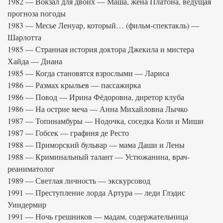
1982 — Вокзал для двоих — Маша, жена Платона, ведущая
прогноза погоды
1983 — Месье Ленуар, который… (фильм-спектакль) —
Шарлотта
1985 — Странная история доктора Джекила и мистера
Хайда — Диана
1985 — Когда становятся взрослыми — Лариса
1986 — Размах крыльев — пассажирка
1986 — Повод — Ирина Фёдоровна, диретор клуба
1986 — На острие меча — Анна Михайловна Лычко
1987 — Топинамбуры — Нодочка, соседка Коли и Миши
1987 — Гобсек — графиня де Ресто
1988 — Приморский бульвар — мама Даши и Лены
1988 — Криминальный талант — Устюжанина, врач-
реаниматолог
1989 — Светлая личность — экскурсовод
1991 — Преступление лорда Артура — леди Глэдис
Уиндермир
1991 — Ночь грешников — мадам, содержательница