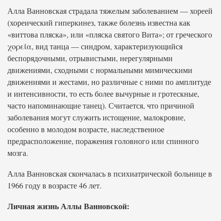
Алла Ванновская страдала тяжелым заболеванием — хореей
(хореический гиперкинез, также болезнь известна как
«виттова пляска», или «пляска святого Вита»; от греческого
χορεία, вид танца — синдром, характеризующийся
беспорядочными, отрывистыми, нерегулярными
движениями, сходными с нормальными мимическими
движениями и жестами, но различные с ними по амплитуде
и интенсивности, то есть более вычурные и гротескные,
часто напоминающие танец). Считается, что причиной
заболевания могут служить истощение, малокровие,
особенно в молодом возрасте, наследственное
предрасположение, поражения головного или спинного
мозга.
Алла Ванновская скончалась в психиатрической больнице в
1966 году в возрасте 46 лет.
Личная жизнь Аллы Ванновской: