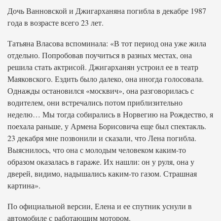
Дочь Ванновской и Джигарханяна погибла в декабре 1987
года в возрасте всего 23 лет.
Татьяна Власова вспоминала: «В тот период она уже жила
отдельно. Попробовав поучиться в разных местах, она
решила стать актрисой. Джигарханян устроил ее в театр
Маяковского. Ездить было далеко, она иногда голосовала.
Однажды остановился «москвич», она разговорилась с
водителем, они встречались потом приблизительно
неделю… Мы тогда собирались в Норвегию на Рождество, я
поехала раньше, у Армена Борисовича еще был спектакль.
23 декабря мне позвонили и сказали, что Лена погибла.
Выяснилось, что она с молодым человеком каким-то
образом оказалась в гараже. Их нашли: он у руля, она у
дверей, видимо, надышались каким-то газом. Страшная
картина».
По официальной версии, Елена и ее спутник уснули в
автомобиле с работающим мотором.