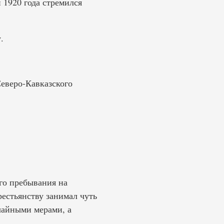
 1920 года стремился
.
Северо-Кавказского
го пребывания на
рестьянству занимал чуть
чайными мерами, а