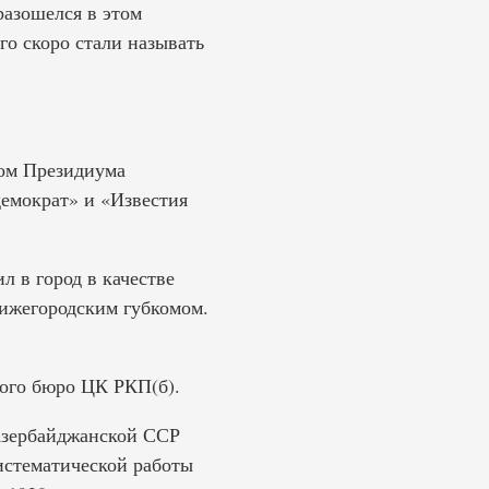
разошелся в этом
го скоро стали называть
ном Президиума
демократ» и «Известия
л в город в качестве
Нижегородским губкомом.
ого бюро ЦК РКП(б).
Азербайджанской ССР
стематической работы