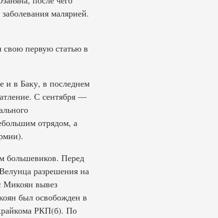
заняна, после чего
а заболевания малярией.
л свою первую статью в
 и в Баку, в последнем
атление. С сентября —
ального
ебольшим отрядом, а
рмии).
ом большевиков. Перед
 Велунца разрешения на
с Микоян вывез
коян был освобожден в
 крайкома РКП(б). По