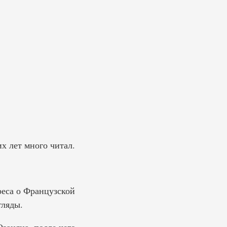
х лет много читал.
реса о Французской
гляды.