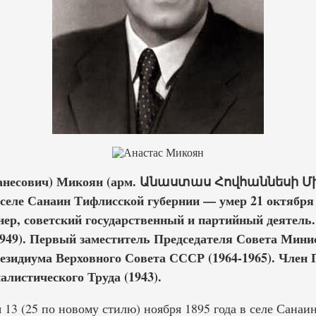
ванесович) Микоян (арм. Անաստաս Հովհաննեսի Միկ
в селе Санаин Тифлисской губернии — умер 21 октября 
ер, советский государственный и партийный деятель
949). Первый заместитель Председателя Совета Мини
резидиума Верховного Совета СССР (1964-1965). Чл
иалистического Труда (1943).
 13 (25 по новому стилю) ноября 1895 года в селе Сана