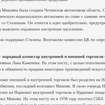
 Микояна была создана Чеченская автономная область. 
ченскую национальную автономию во главе с самими че
я со Сталиным. Он отнесся к идее одобрительно, предупр
и выяснить подлинное настроение населения».
ии поддержал Сталина. Возглавлял комиссию ЦК по опр
народный комиссар внутренней и внешней торговл
 —
емник Льва Каменева. На этом посту, с целью пополнени
 в обязанность продажа некоторых произведений искусст
ркомат внешней и внутренней торговли был разделен на 
абжения, последний возглавил Микоян. В свою очередь 
делен на Наркомат внутренней торговли и Наркомат пи
авил Микоян. На этом посту он в 1936 году посетил США 
, сумел добиться быстрого развития пищевой отрасли, о