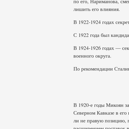
по его, Нариманова, см
лишить его влияния.
В 1922-1924 годах секр
С 1922 года был кандида
В 1924-1926 годах — се
военного округа.
По рекомендации Сталин
В 1920-е годы Микоян з
Северном Кавказе в его 
ли не правую позицию, 
расширением поставок 