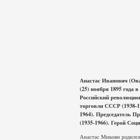
Анастас Иванович (О
(25) ноября 1895 года 
Российский революцион
торговли СССР (1938-1
1964). Председатель П
(1935-1966). Герой Соц
Анастас Микоян родился