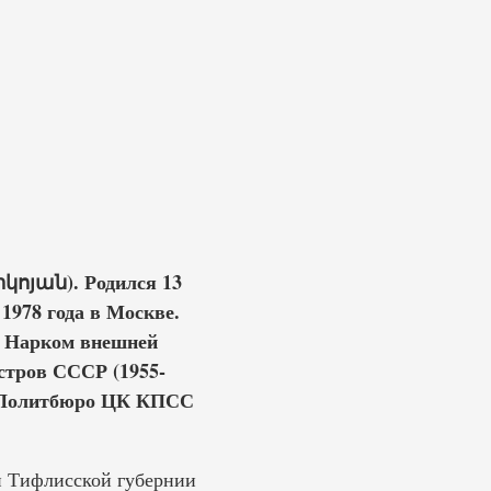
ոյան). Родился 13
1978 года в Москве.
. Нарком внешней
стров СССР (1955-
ен Политбюро ЦК КПСС
ин Тифлисской губернии