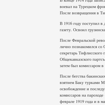
В конце 1914 года запи
воевал на Турецком фрон
После возвращения в Ти
В 1916 году поступил в
газету. Освоил грузинск
После Февральской рево
лично познакомился со 
секретарь Тифлисского 
Общекавказского партсъ
затем был комиссаром в 
После бегства бакинских
взятием Баку турками М
освобождение и послед
комиссаров на пароходе
феврале 1919 года и в м