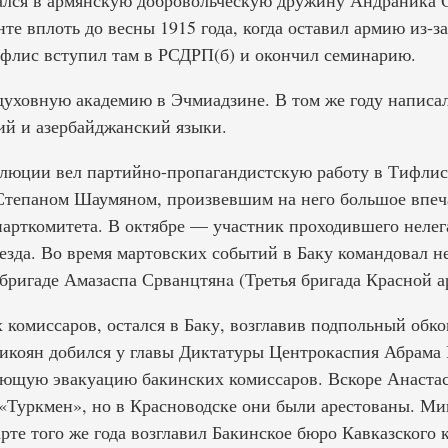
сался в армянскую добровольческую дружину Андраника О
те вплоть до весны 1915 года, когда оставил армию из-з
флис вступил там в РСДРП(б) и окончил семинарию.
 духовную академию в Эчмиадзине. В том же году написа
ий и азербайджанский языки.
люции вел партийно-пропагандистскую работу в Тифлисе
Степаном Шаумяном, произвевшим на него большое впеч
парткомитета. В октябре — участник проходившего нелег
езда. Во время мартовских событий в Баку командовал н
бригаде Амазаспа Срванцтянa (Третья бригада Красной а
 комиссаров, остался в Баку, возглавив подпольный обк
икоян добился у главы Диктатуры Центрокаспия Абрама
ующую эвакуацию бакинских комиссаров. Вскоре Анаста
 «Туркмен», но в Красноводске они были арестованы. Ми
арте того же года возглавил Бакинское бюро Кавказского