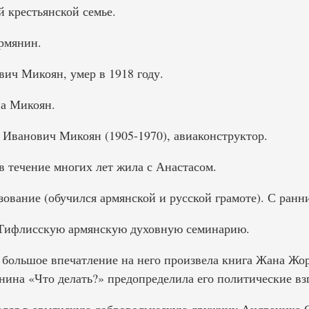
 крестьянской семье.
рмянин.
ич Микоян, умер в 1918 году.
а Микоян.
Иванович Микоян (1905-1970), авиаконструктор.
в течение многих лет жила с Анастасом.
ование (обучился армянской и русской грамоте). С ранни
в Тифлисскую армянскую духовную семинарию.
о большое впечатление на него произвела книга Жана Жо
нина «Что делать?» предопределила его политические вз