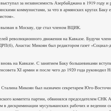
выступал за независимость Азербайджана в 1919 году и 
нскими коммунистами, за что в армянских кругах Баку е
истом».
 вызван в Москву, где стал членом ВЦИК.
елей революционного движения на Кавказе. Будучи чле
ДРП(б), Анастас Микоян был редактором газет «Социал-
вновь на Кавказе. С занятием Баку большевиками вступи
нсовета XI армии и после чего до 1920 года руководил 
 Сталина Микоян был назначен секретарем Юго-Восточн
нского комитета партии, обвинялся председателем СНК 
 в дискриминации мусульманских рабочих и ведении си