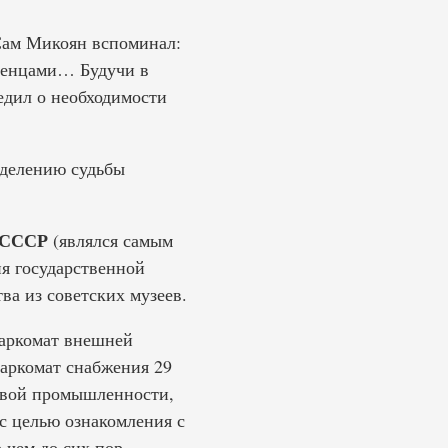
Сам Микоян вспоминал:
ченцами… Будучи в
едил о необходимости
еделению судьбы
и СССР
(являлся самым
я государственной
ва из советских музеев.
Наркомат внешней
Наркомат снабжения 29
щевой промышленности,
с целью ознакомления с
 чем до сих пор