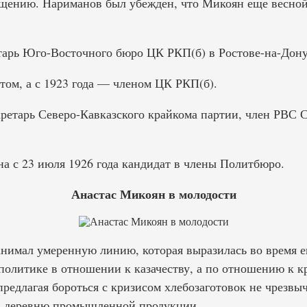
ещению. Нариманов был убежден, что Микоян еще весной
етарь Юго-Восточного бюро ЦК РКП(б) в Ростове-на-Дону
том, а с 1923 года — членом ЦК РКП(б).
кретарь Северо-Кавказского крайкома партии, член РВС 
а с 23 июля 1926 года кандидат в члены Политбюро.
Анастас Микоян в молодости
анимал умеренную линию, которая выразилась во время е
политике в отношении к казачеству, а по отношению к к
предлагая бороться с кризисом хлебозаготовок не чрезвы
в деревню промышленной продукции.