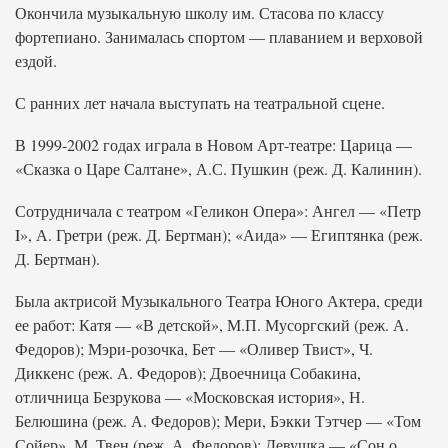
Окончила музыкальную школу им. Стасова по классу
фортепиано. Занималась спортом — плаванием и верховой
ездой.
С ранних лет начала выступать на театральной сцене.
В 1999-2002 годах играла в Новом Арт-театре: Царица —
«Сказка о Царе Салтане», А.С. Пушкин (реж. Д. Калинин).
Сотрудничала с театром «Геликон Опера»: Ангел — «Петр
I», А. Гретри (реж. Д. Бертман); «Аида» — Египтянка (реж.
Д. Бертман).
Была актрисой Музыкального Театра Юного Актера, среди
ее работ: Катя — «В детской», М.П. Мусоргский (реж. А.
Федоров); Мэри-розочка, Бет — «Оливер Твист», Ч.
Диккенс (реж. А. Федоров); Двоечница Собакина,
отличница Безрукова — «Московская история», Н.
Белюшина (реж. А. Федоров); Мери, Бэкки Тэтчер — «Том
Сойер», М. Твен (реж. А. Федоров); Девушка — «Сон о