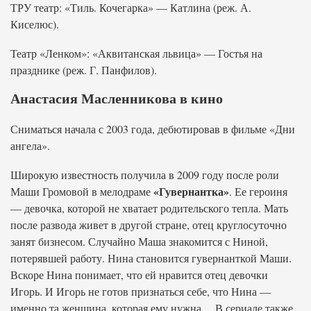
ТРУ театр: «Тиль. Кочегарка» — Катлина (реж. А.
Киселюс).
Театр «Ленком»: «Аквитанская львица» — Гостья на
празднике (реж. Г. Панфилов).
Анастасия Масленникова в кино
Сниматься начала с 2003 года, дебютировав в фильме «Дни
ангела».
Широкую известность получила в 2009 году после роли
«Гувернантка»
Маши Громовой в мелодраме
. Ее героиня
— девочка, которой не хватает родительского тепла. Мать
после развода живет в другой стране, отец круглосуточно
занят бизнесом. Случайно Маша знакомится с Ниной,
потерявшей работу. Нина становится гувернанткой Маши.
Вскоре Нина понимает, что ей нравится отец девочки
Игорь. И Игорь не готов признаться себе, что Нина —
именно та женщина, которая ему нужна… В сериале также