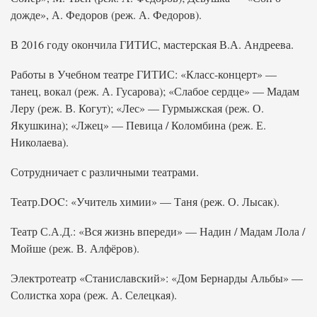
дожде», А. Федоров (реж. А. Федоров).
В 2016 году окончила ГИТИС, мастерская В.А. Андреева.
Работы в Учебном театре ГИТИС: «Класс-концерт» —
танец, вокал (реж. А. Гусарова); «Слабое сердце» — Мадам
Леру (реж. В. Когут); «Лес» — Гурмыжская (реж. О.
Якушкина); «Лжец» — Певица / Коломбина (реж. Е.
Николаева).
Сотрудничает с различными театрами.
Театр.DOC: «Учитель химии» — Таня (реж. О. Лысак).
Театр С.А.Д.: «Вся жизнь впереди» — Надин / Мадам Лола /
Мойше (реж. В. Алфёров).
Электротеатр «Станиславский»: «Дом Бернарды Альбы» —
Солистка хора (реж. А. Селецкая).