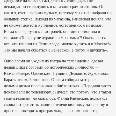
сразу. Все началось с гастролей в Ленинграде, где
неожиданно столкнулись в магазине грампластинок. Она,
как и я, очень любила музыку, поэтому мы с ней набрали по
большой стопке. Выходя из магазина, Раневская поняла, что
не сможет донести купленное, естественно, я ей помог.
Когда мы вернулись с гастролей, она мне позвонила и
сказала: «Толя, ну не дураки ли мы с вами?! Оказывается,
все, что тащили из Ленинграда, можно купить и в Москве!».
Так мы начали общаться с Раневской, а потом и дружить».
Одно время он уходил из театра на телевидение, сделал
целый цикл программ об исторических личностях —
Кюхельбекере, Одоевском, Пущине, Дельвиге, Жуковском,
Баратынском, Батюшкове. Он сам собирал материал,
целыми днями просиживая в библиотеках. «Передачи часто
показывали по телевизору. Я думал, это потому, что я такой
замечательный, но оказалось, Фаина Раневская, пользуясь
своим авторитетом, звонила телевизионному начальству и
просила повторить программы», — вспоминал актер.