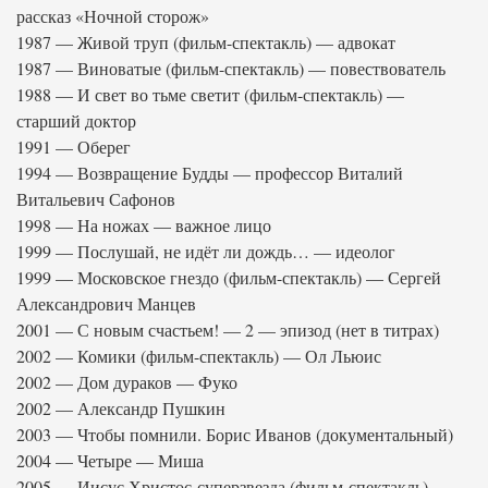
рассказ «Ночной сторож»
1987 — Живой труп (фильм-спектакль) — адвокат
1987 — Виноватые (фильм-спектакль) — повествователь
1988 — И свет во тьме светит (фильм-спектакль) —
старший доктор
1991 — Оберег
1994 — Возвращение Будды — профессор Виталий
Витальевич Сафонов
1998 — На ножах — важное лицо
1999 — Послушай, не идёт ли дождь… — идеолог
1999 — Московское гнездо (фильм-спектакль) — Сергей
Александрович Манцев
2001 — С новым счастьем! — 2 — эпизод (нет в титрах)
2002 — Комики (фильм-спектакль) — Ол Льюис
2002 — Дом дураков — Фуко
2002 — Александр Пушкин
2003 — Чтобы помнили. Борис Иванов (документальный)
2004 — Четыре — Миша
2005 — Иисус Христос-суперзвезда (фильм-спектакль) —