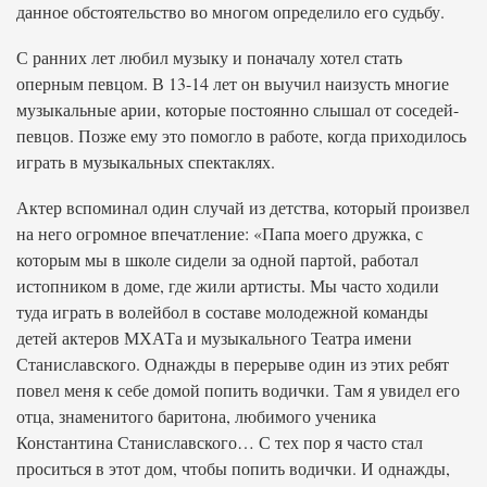
данное обстоятельство во многом определило его судьбу.
С ранних лет любил музыку и поначалу хотел стать
оперным певцом. В 13-14 лет он выучил наизусть многие
музыкальные арии, которые постоянно слышал от соседей-
певцов. Позже ему это помогло в работе, когда приходилось
играть в музыкальных спектаклях.
Актер вспоминал один случай из детства, который произвел
на него огромное впечатление: «Папа моего дружка, с
которым мы в школе сидели за одной партой, работал
истопником в доме, где жили артисты. Мы часто ходили
туда играть в волейбол в составе молодежной команды
детей актеров МХАТа и музыкального Театра имени
Станиславского. Однажды в перерыве один из этих ребят
повел меня к себе домой попить водички. Там я увидел его
отца, знаменитого баритона, любимого ученика
Константина Станиславского… С тех пор я часто стал
проситься в этот дом, чтобы попить водички. И однажды,