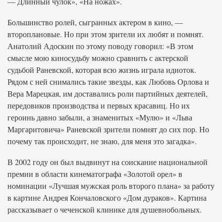
— Длинный чулок», «На ножах».
Большинство ролей, сыгранных актером в кино, —
второплановые. Но при этом зрители их любят и помнят.
Анатолий Адоскин по этому поводу говорил: «В этом
смысле мою киносудьбу можно сравнить с актерской
судьбой Раневской, которая всю жизнь играла идиоток.
Рядом с ней снимались такие звезды, как Любовь Орлова и
Вера Марецкая, им доставались роли партийных деятелей,
передовиков производства и первых красавиц. Но их
героинь давно забыли, а знаменитых «Мулю» и «Льва
Маргаритовича» Раневской зрители помнят до сих пор. Но
почему так происходит, не знаю, для меня это загадка».
В 2002 году он был выдвинут на соискание национальной
премии в области кинематографа «Золотой орел» в
номинации «Лучшая мужская роль второго плана» за работу
в картине Андрея Кончаловского «Дом дураков». Картина
рассказывает о чеченской клинике для душевнобольных.