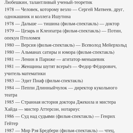
Любешкин, талантливый ученый-теоретик
1978 — Человек, которому везло — Сергей Матвеев, друг,
однокашник и коллега Ишутина
1978 — Дальше — тишина (фильм-спектакль) — доктор
1979 — Цезарь и Клеопатра (фильм-спектакль) — Потин,
опекун Птоломея
1980 — Версия (фильм-спектакль) — Всеволод Мейерхольд
1980 — Альманах сатиры и юмора (фильм-спектакль)
1981 — Ленин в Париже — агитатор-меньшевик
1981 — Женщины шутят всерьёз — Федор Фёдорович,
учитель математики
1983 — Эдит Пиаф (фильм-спектакль)
1984 — Пеппи Длинныйчулок — директор кукольного
театра
1985 — Странная история доктора Джекила и мистера
Хайда — мистер Аттерсон, нотариус
1986 — Суд над судьями (фильм-спектакль) — Генрих
Гейтер
1987 — Мир Рэя Бредбери (фильм-спектакль) — чтец,