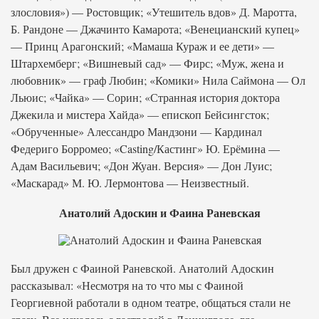
злословия») — Ростовщик; «Утешитель вдов» Д. Маротта,
Б. Рандоне — Джачинто Камарота; «Венецианский купец»
— Принц Арагонский; «Мамаша Кураж и ее дети» —
Штархемберг; «Вишневый сад» — Фирс; «Муж, жена и
любовник» — граф Любин; «Комики» Нила Саймона — Ол
Льюис; «Чайка» — Сорин; «Странная история доктора
Джекила и мистера Хайда» — епископ Бейсингсток;
«Обрученные» Алессандро Мандзони — Кардинал
Федериго Борромео; «Casting/Кастинг» Ю. Ерёмина —
Адам Васильевич; «Дон Жуан. Версия» — Дон Луис;
«Маскарад» М. Ю. Лермонтова — Неизвестный.
Анатолий Адоскин и Фаина Раневская
Был дружен с Фаиной Раневской. Анатолий Адоскин
рассказывал: «Несмотря на то что мы с Фаиной
Георгиевной работали в одном театре, общаться стали не