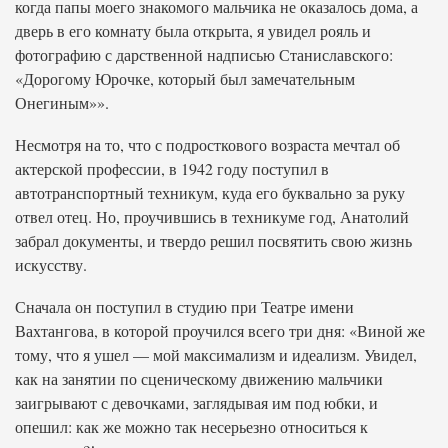
когда папы моего знакомого мальчика не оказалось дома, а
дверь в его комнату была открыта, я увидел рояль и
фотографию с дарственной надписью Станиславского:
«Дорогому Юрочке, который был замечательным
Онегиным»».
Несмотря на то, что с подросткового возраста мечтал об
актерской профессии, в 1942 году поступил в
автотранспортный техникум, куда его буквально за руку
отвел отец. Но, проучившись в техникуме год, Анатолий
забрал документы, и твердо решил посвятить свою жизнь
искусству.
Сначала он поступил в студию при Театре имени
Вахтангова, в которой проучился всего три дня: «Виной же
тому, что я ушел — мой максимализм и идеализм. Увидел,
как на занятии по сценическому движению мальчики
заигрывают с девочками, заглядывая им под юбки, и
опешил: как же можно так несерьезно относиться к