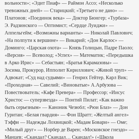
вольности»; «Эдит Пиаф» — Раймон Ассо; «Несколько
тревожных дней» — Старицкий; «Третьего не дано» —
Платонов; «Поединок века» — Доктор Бюнгер; «Турбаза»
Э. Радзинского — Оптимист; «Сердце Луиджи» —
Аппельгейм; «Возможны варианты» — Николай Павлович;
«На полпути к вершине» — Викарий; «Дон Карлос» —
Доминго; «Царская охота» — Князь Голицын, Падре Паоло;
«Версия» — Всеволод; «Успех» — Математик; «Передышка
в Арко Ирис» — Себастьян; «Братья Карамазовы» —
Зосима, Прокурор, Ипполит Кириллович; «Живой труп» —
Адвокат; «Суд над судьями» — Генрих Гейтер, Карл Вик;
«Проходная» — Савелий; «Виноватые» А.Арбузова —
Повествователь; «Кафе Превера» — Профессор; «Иисус
Христос — суперзвезда» — Понтий Пилат; «Как важно
быть серьезным» — Каноник Чезюбл; «Рюи Блаз» — Дон
Гуритан; «Белая гвардия» — Фон Шратт; «Желтый ангел»
Тэффи — Надежды Лохвицкой; «Мадам Бовари» — Оме;
«Милый друг» — Норбер де Варен; «Московское гнездо» —
Манцев; «Скандал? Скандал… Скандал!» («Школа