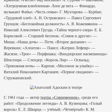
«Хитроумная влюбленная» Лопе де вега — Финардо,
музыкант Фабьо; «Честь семьи» Г. Мухтарова — Курбан;
«Трудовой хлеб» А. Н. Островского — Павел Сергеевич
Грунцов; «Беспокойная должность» А. Я. Кожемякина —
Николай Алексеевич Груздь; «Тайна черного озера» Е. Б.
Борисовой — Старший бесенок; «Сомов и другие» —
Миша; «Наша дочь» — Петя; «Второе дыхание» —
Веревкин; «Алпатов» — Павел; «Катрин Лефевр» —
Жасмэн; «Трое» — Перфишка; «Виндзорские насмешницы»
Шекспира — Слендер; «Король Лир» — Освальд;
«Тревожная ночь» — Карпов; «Миллион за улыбку» —
Виталий Николаевич Карташев; «Первое свидание» —
Стружановский.
С 1961 года — актер
театра «Современник»
, среди его
работ: «Продолжение легенды» А. В. Кузнецова; «Голый
король» Е. Л. Шварца — учёный; «Четвёртый» К. М.