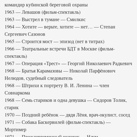
командир кубинской береговой охраны
1963 — Левашов (фильм-спектакль)
1963 — Выстрел в тумане — Смилкис
1964 — Хотите — верьте, хотите — нет… — Степан
Сергеевич Сазонов
1965 — Строится мост — эпизод (нет в титрах)
1966 — Театральные встречи БДТ в Москве (фильм-
спектакль)
1967 — Операция «Трест» — Георгий Николаевич Радкевич
1968 — Братья Карамазовы — Николай Парфёнович
Нелюдов, судебный следователь
1968 — Штрихи к портрету В. И. Ленина — член
Совнаркома
1968 — Семь стариков и одна девушка — Сидоров Толик,
старик
1970 — Поздний ребёнок — дядя Лёня, врач-окулист, сосед
1971 — Собака Баскервилей (фильм-спектакль) —
Мортимер
1971 — Преждевременный человек — Наум