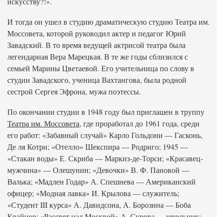
искусству?!».
И тогда он ушел в студию драматическую студию Театра им.
Моссовета, которой руководил актер и педагог Юрий
Завадский. В то время ведущей актрисой театра была
легендарная Вера Марецкая. В те же годы сблизился с
семьей Марины Цветаевой. Его учительница по слову в
студии Завадского, ученица Вахтангова, была родной
сестрой Сергея Эфрона, мужа поэтессы.
По окончании студии в 1948 году был приглашен в труппу
Театра им. Моссовета
, где проработал до 1961 года, среди
его работ: «Забавный случай» Карло Гольдони — Гасконь,
Де ля Котри; «Отелло» Шекспира — Родриго; 1945 —
«Стакан воды» Е. Скриба — Маркиз-де-Торси; «Красавец-
мужчина» — Олешунин; «Девочки» В. Ф. Пановой —
Валька; «Мадлен Годар» А. Спешнева — Американский
офицер; «Модная лавка» И. Крылова — служитель;
«Студент III курса» А. Давидсона, А. Борозина — Боба
Крайнов; «Рассвет над Москвой» А. Сурова — школьник;