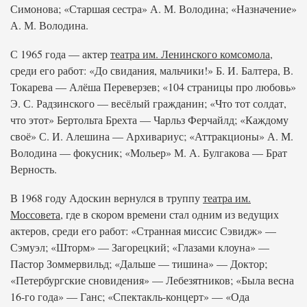
Симонова; «Старшая сестра» А. М. Володина; «Назначение»
А. М. Володина.
С 1965 года — актер
театра им. Ленинского комсомола
,
среди его работ: «До свидания, мальчики!» Б. И. Балтера, В.
Токарева — Алёша Переверзев; «104 страницы про любовь»
Э. С. Радзинского — весёлый гражданин; «Что тот солдат,
что этот» Бертольта Брехта — Чарльз Ферчайлд; «Каждому
своё» С. И. Алешина — Архивариус; «Аттракционы» А. М.
Володина — фокусник; «Мольер» М. А. Булгакова — Брат
Верность.
В 1968 году Адоскин вернулся в труппу
театра им.
Моссовета
, где в скором времени стал одним из ведущих
актеров, среди его работ: «Странная миссис Сэвидж» —
Сэмуэл; «Шторм» — Загорецкий; «Глазами клоуна» —
Пастор Зоммервильд; «Дальше — тишина» — Доктор;
«Петербургские сновидения» — Лебезятников; «Была весна
16-го года» — Ганс; «Спектакль-концерт» — «Ода