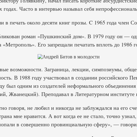
Виктору Голявкину, начал писать короткие абсурдистские
х годах. Часто в интервью называл себя непрофессионал
и в печать около десяти книг прозы. C 1965 года член С
ликован роман «Пушкинский дом». В 1979 году он — оди
 «Метрополь». Его запрещали печатать вплоть до 1986 г
вые возможности. Заграница, лекции, симпозиумы, общес
ость. В 1988 году участвовал в создании российского Пе
году был одним из создателей неформального объединения
й, Жванецкий). Преподавал в Литературном институте и
тно говоря, не любил и никогда не заблуждался на его сче
трана мне нравится. А вот когда ее не стало, точно узнал
 попали в совершенно провинциальную сферу», — говори