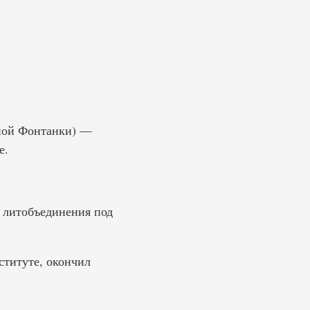
жной Фонтанки) —
е.
е литобъединения под
ституте, окончил