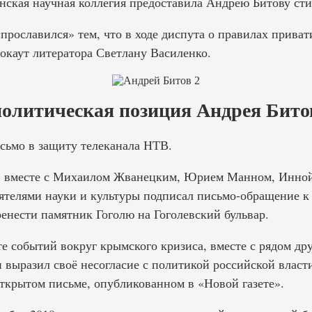
инская научная коллегия предоставила Андрею Битову ст
 «прославился» тем, что в ходе диспута о правилах прив
нокаут литератора Светлану Василенко.
олитическая позиция Андрея Бито
исьмо в защиту телеканала НТВ.
в, вместе с Михаилом Жванецким, Юрием Манном, Инно
ятелями науки и культуры подписал письмо-обращение к
енести памятник Гоголю на Гоголевский бульвар.
ете событий вокруг крымского кризиса, вместе с рядом др
и выразил своё несогласие с политикой российской влас
ткрытом письме, опубликованном в «Новой газете».