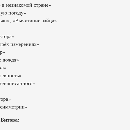
в незнакомой стране»
ную погоду»
ьян», «Вычитание зайца»
втора»
ырёх измерениях»
р»
е дождя»
ка»
ревность»
ненаписанного»
ора»
 симметрии»
Битова: