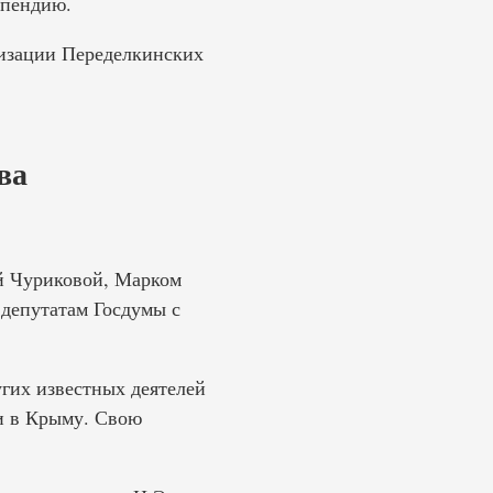
ипендию.
атизации Переделкинских
ва
й Чуриковой, Марком
 депутатам Госдумы с
угих известных деятелей
ти в Крыму. Свою