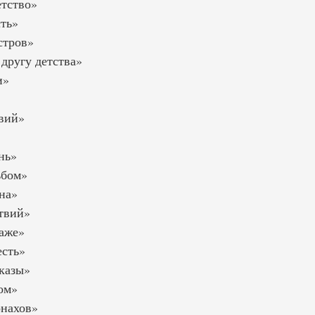
етство»
ть»
стров»
другу детства»
и»
вий»
нь»
ьбом»
на»
твий»
аже»
есть»
казы»
ом»
нахов»