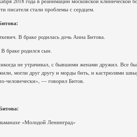
кабря 2018 года в реанимации московской клинической 
ти писателя стали проблемы с сердцем.
Битова:
кевич. В браке родилась дочь Анна Битова.
 В браке родился сын.
никогда не утрачивал, с бывшими женами дружил. Все бы
жили, могли друг другу и морды бить, и кастрюлями швыря
по-человечески», — говорил Битов.
Битова:
альманахе «Молодой Ленинград»