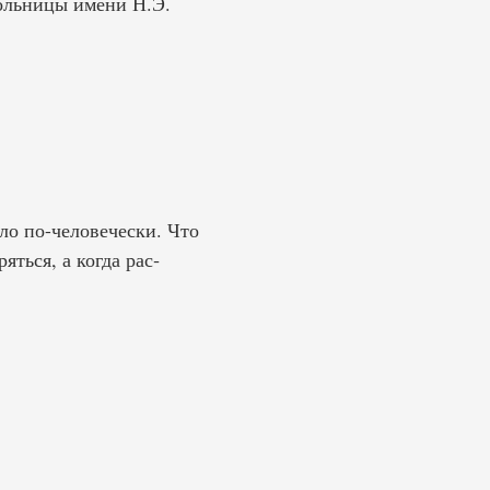
больницы имени Н.Э.
ло по-человечески. Что
ться, а когда рас­