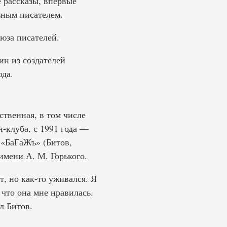
 рассказы, впервые
ьным писателем.
оюза писателей.
н из создателей
ода.
твенная, в том числе
н-клуба, с 1991 года —
 «БаГаЖъ» (Битов,
мени А. М. Горького.
т, но как-то уживался. Я
, что она мне нравилась.
л Битов.