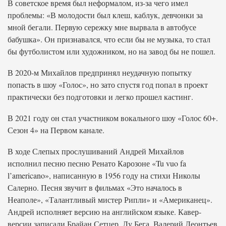
В советское время был неформалом, из-за чего имел
проблемы: «В молодости был клеш, каблук, девчонки за
мной бегали. Первую сережку мне вырвала в автобусе
бабушка». Он признавался, что если бы не музыка, то стал
бы футболистом или художником, но на завод бы не пошел.
В 2020-м Михайлов предпринял неудачную попытку
попасть в шоу «Голос», но зато спустя год попал в проект
практически без подготовки и легко прошел кастинг.
В 2021 году он стал участником вокального шоу «Голос 60+.
Сезон 4» на Первом канале.
В ходе Слепых прослушиваний Андрей Михайлов
исполнил песню песню Ренато Карозоне «Tu vuo fa
l’americano», написанную в 1956 году на стихи Николы
Салерно. Песня звучит в фильмах «Это началось в
Неаполе», «Талантливый мистер Рипли» и «Американец».
Андрей исполняет версию на английском языке. Кавер-
версии записали Брайан Сетцер, Лу Бега, Валерий Леонтьев