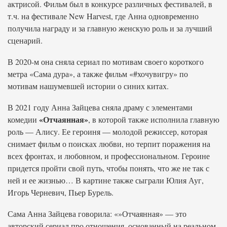
актрисой. Фильм был в конкурсе различных фестивалей, в
т.ч. на фестивале New Harvest, где Анна одновременно
получила награду и за главную женскую роль и за лучший
сценарий.
В 2020-м она сняла сериал по мотивам своего короткого
метра «Сама дура», а также фильм «#хочувигру» по
мотивам нашумевшей истории о синих китах.
В 2021 году Анна Зайцева сняла драму с элементами
«Отчаянная»
комедии
, в которой также исполнила главную
роль — Алису. Ее героиня — молодой режиссер, которая
снимает фильм о поисках любви, но терпит поражения на
всех фронтах, и любовном, и профессиональном. Героине
придется пройти свой путь, чтобы понять, что же не так с
ней и ее жизнью… В картине также сыграли Юлия Ауг,
Игорь Черневич, Пьер Бурель.
Сама Анна Зайцева говорила: «»Отчаянная» — это
авторский сериал про отношения, основанный на реальном