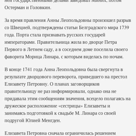
Остерман и Головкин.
За время правления Анны Леопольдовны произошел разрыв
со Швецией, подтверждены статьи Белградского мира 1739
года. Порта стала признавать русских государей
императорами. Правительница жила во дворце Петра
Первого в Летнем саду, а в соседнем доме поселила своего
фаворита Морица Линара, с которым виделась по ночам.
В конце 1741 года Анна Леопольдовна была свергнута в
результате дворцового переворота, приведшего на престол
Елизавету Петровну. О планах заговорщиков
правительницу не раз информировали, однако она не
придавала этим сообщениям значения, всецело полагаясь на
дружеское расположение «сестрицы» Елизаветы и
занимаясь подготовкой к свадьбе М. Линара со своей
подругой Юлией Менгден.
Елизавета Петровна сначала ограничилась решением