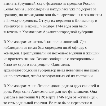
выслать Брауншвейгскую фамилию из пределов России.
Семья Анны Леопольдовны находилась уже по дороге за
границу, но неожиданно они были арестованы и заключены
в Рижскую крепость. Оттуда их перевели в Динамюнде и
Раненбург и, наконец, 9 ноября 1744 года они были
заточены в Холмогорах Архангелогородской губернии.
В Холмогорах их жизнь была полна лишений. Для
наблюдения за ними был определен штаб-офицер с
командой. Прислуживали им несколько мужчин и женщин
из простого звания. Всякое сообщение с посторонними
было им строго воспрещено. Один лишь
архангелогородский губернатор имел повеление навещать
их по временам, чтобы осведомляться об их состоянии.
В Холмогорах Анна Леопольдовна родила двух сыновей и
дочь. Роды сына Алексея стали для нее фатальными. Она
умерла в заточении 8 (19) марта 1746 года от «огневицы»,
то есть родильной горячки. Ее тело было перевезено в