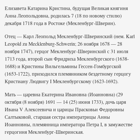
Елизавета Катарина Кристина, будущая Великая княгиня
Анна Леопольдовна, родилась 7 (18 по новому стилю)
декабря 1718 года в Ростоке (Мекленбург-Шверин).
Отец — Карл Леопольд Мекленбург-Шверинский (нем. Karl
Leopold zu Mecklenburg-Schwerin; 26 ноября 1678 — 28
ноября 1747), герцог Мекленбург-Шверинский с 31 июля
1713 года, второй сын Фридриха Мекленбургского (1638-
1688) и Кристины Вильгельмины Гессен-Гомбургской
(1653-1722), приходился племянником бездетному герцогу
Кристиану Людвигу I Мекленбургскому (1623-1692).
Мать — царевна Екатерина Ивановна (Иоанновна) (29
октября (8 ноября) 1691 — 14 (25) июня 1733), дочь царя
Ивана V Алексеевича и царицы Прасковьи Федоровны
Салтыковой, старшая сестра императрицы Анны
Иоанновны, племянница императора Петра I, в замужестве
герцогиня Мекленбург-Шверинская.