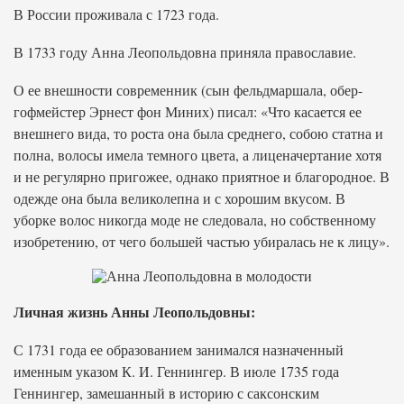
В России проживала с 1723 года.
В 1733 году Анна Леопольдовна приняла православие.
О ее внешности современник (сын фельдмаршала, обер-
гофмейстер Эрнест фон Миних) писал: «Что касается ее
внешнего вида, то роста она была среднего, собою статна и
полна, волосы имела темного цвета, а лиценачертание хотя
и не регулярно пригожее, однако приятное и благородное. В
одежде она была великолепна и с хорошим вкусом. В
уборке волос никогда моде не следовала, но собственному
изобретению, от чего большей частью убиралась не к лицу».
Личная жизнь Анны Леопольдовны:
С 1731 года ее образованием занимался назначенный
именным указом К. И. Геннингер. В июле 1735 года
Геннингер, замешанный в историю с саксонским