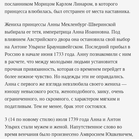
посланником Морицом Карлом Линаром, в которого
принцесса влюбилась, был отстранен от места наставника.
Жениха принцессы Анны Мекленбург-Шверинской
выбирала ее тетя, императрица Анна Иоанновна. Под
влиянием Австрийского двора она остановила свой выбор
на Антоне Ульрихе Брауншвейгском. Последний прибыл в
Россию в начале июня 1733 года. Анну познакомили с ним
в расчете, что между молодыми людьми установится
прочная привязанность, которая со временем перейдет в
более нежное чувство. Но надежды эти не оправдались.
Анна с первого же взгляда невзлюбила своего жениха —
юношу невысокого роста, женоподобного, заику, очень
ограниченного, но скромного, с характером мягким и
податливым. Тем не менее, брак этот состоялся.
3 (14 по новому стилю) июля 1739 года Анна и Антон
Ульрих стали мужем и женой. Напутственное слово во
время венчания было произнесено Амвросием Юшкевичем,