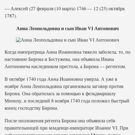
— Алексей (27 февраля (10 марта) 1746 — 12 (23) октября
1787).
Анна Леопольдовна и сын Иван VI Антонович
Когда императрица Анна Иоанновна тяжело заболела, то, по
настоянию Бирона и Бестужева, она объявила Ивана
Антоновича наследником престола, а Бирона — регентом.
В октябре 1740 года Анна Иоанновна умерла. А уже в
ноябре Анна Леопольдовна организовала заговор против
Бирона. Она обратилась за помощью к фельдмаршалу
Миниху, и последний 8 ноября 1740 года положил быстрый
конец господству Бирона.
После низложения регента Бирона она объявила себя
правительницей при младенце-императоре Иоанне VI. При
ней государственными делами заведовал Миних, потом