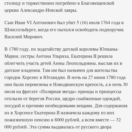
столицу и торжественно погребено в Благовещенской
церкви Александро-Невской лавры.
Сын Иван VI Антонович был убит 5 (16) июля 1764 года в
Шлиссельбурге, когда его пытался освободить подпоручик
Василий Мирович.
В 1780 году, по ходатайству датской королевы Юлианы-
Марии, сестры Антона Ульриха, Екатерина II решила
облегчить участь детей Анны Леопольдовны, выслав их в
датские владения. Там им был назначен для жительства
городок Хорсенс в Ютландии. В ночь на 27 июня 1780 года
они были перевезены в Новодвинскую крепость, а в ночь 30
июля на фрегате «Полярная звезда» принцы и принцессы
отплыли от берегов России, щедро снабженные одеждой,
посудой и прочими необходимыми вещами. Для содержания
их в Хорсенсе Екатерина II назначила каждому из них
пожизненную пенсию в 8000 рублей, а всем вместе — 32
000 рублей. Эта сумма выдавалась от русского двора