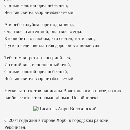
С ними золотой орел небесный,
Чей так светел взор незабываемый.
А в небе голубом горит одна звезда.
Она твоя, о ангел мой, она твоя всегда.
Кто любит, тот любим, кто светел, тот и свят,
Пускай ведет звезда тебя дорогой в дивный сад.
Тебя там встретит огнегривй лев,
И синий вол, исполненный очей,
С ними золотой орел небесный,
Чей так светел взор незабываемый.
Несколько текстов написаны Волохонским в прозе, из них
наиболее известен роман «Роман Покойничек».
С 2004 года жил в городе Хорб, в городском районе
Рексинген.