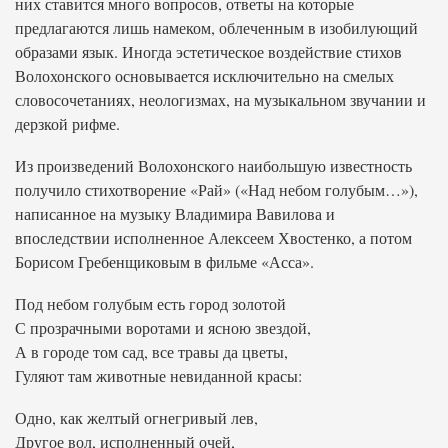
них ставится много вопросов, ответы на которые
предлагаются лишь намеком, облеченным в изобилующий
образами язык. Иногда эстетическое воздействие стихов
Волохонского основывается исключительно на смелых
словосочетаниях, неологизмах, на музыкальном звучании и
дерзкой рифме.
Из произведений Волохонского наибольшую известность
получило стихотворение «Рай» («Над небом голубым…»),
написанное на музыку Владимира Вавилова и
впоследствии исполненное Алексеем Хвостенко, а потом
Борисом Гребенщиковым в фильме «Асса».
Под небом голубым есть город золотой
С прозрачными воротами и ясною звездой,
А в городе том сад, все травы да цветы,
Гуляют там животные невиданной красы:
Одно, как желтый огнегривый лев,
Другое вол, исполненный очей,