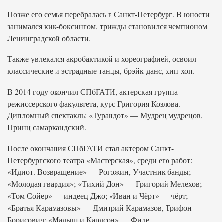
Позже его семья перебралась в Санкт-Петербург. В юности
занимался кик-боксингом, трижды становился чемпионом
Ленинградской области.
Также увлекался акробактикой и хореографией, освоил
классические и эстрадные танцы, брэйк-данс, хип-хоп.
В 2014 году окончил СПбГАТИ, актерская группа
режиссерского факультета, курс Григория Козлова.
Дипломный спектакль: «Турандот» — Мудрец мудрецов,
Принц самаркандский.
После окончания СПбГАТИ стал актером Санкт-
Петербургского театра «Мастерская», среди его работ:
«Идиот. Возвращение» — Рогожин, Участник банды;
«Молодая гвардия»; «Тихий Дон» — Григорий Мелехов;
«Том Сойер» — индеец Джо; «Иван и Чёрт» — чёрт;
«Братья Карамазовы» — Дмитрий Карамазов, Трифон
Борисович; «Малыш и Карлсон» — Филе.