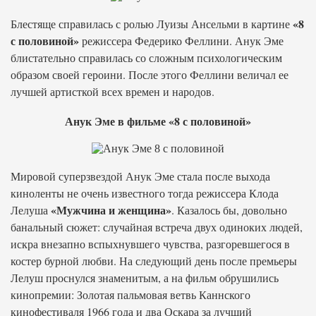
«8
Блестяще справилась с ролью Луизы Ансельми в картине
с половиной»
режиссера Федерико Феллини. Анук Эме
блистательно справилась со сложным психологическим
образом своей героини. После этого Феллини величал ее
лучшей артисткой всех времен и народов.
Анук Эме в фильме «8 с половиной»
Мировой суперзвездой Анук Эме стала после выхода
киноленты не очень известного тогда режиссера Клода
«Мужчина и женщина»
Лелуша
. Казалось бы, довольно
банальный сюжет: случайная встреча двух одиноких людей,
искра внезапно вспыхнувшего чувства, разгоревшегося в
костер бурной любви. На следующий день после премьеры
Лелуш проснулся знаменитым, а на фильм обрушились
кинопремии: Золотая пальмовая ветвь Каннского
кинофестиваля 1966 года и два Оскара за лучший