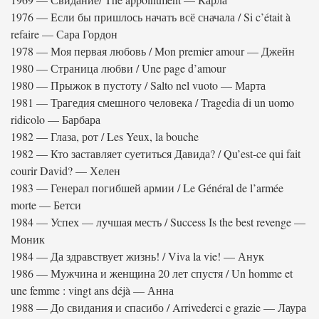
1976 — Если бы пришлось начать всё сначала / Si c’était à
refaire — Сара Гордон
1978 — Моя первая любовь / Mon premier amour — Джейн
1980 — Страница любви / Une page d’amour
1980 — Прыжок в пустоту / Salto nel vuoto — Марта
1981 — Трагедия смешного человека / Tragedia di un uomo
ridicolo — Барбара
1982 — Глаза, рот / Les Yeux, la bouche
1982 — Кто заставляет суетиться Давида? / Qu’est-ce qui fait
courir David? — Хелен
1983 — Генерал погибшей армии / Le Général de l’armée
morte — Бетси
1984 — Успех — лучшая месть / Success Is the best revenge —
Моник
1984 — Да здравствует жизнь! / Viva la vie! — Анук
1986 — Мужчина и женщина 20 лет спустя / Un homme et
une femme : vingt ans déjà — Анна
1988 — До свидания и спасибо / Arrivederci e grazie — Лаура