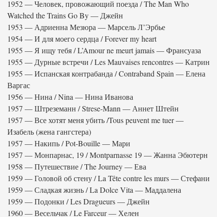
1952 — Человек, провожающий поезда / The Man Who
Watched the Trains Go By — Джейн
1953 — Адриенна Мезюра — Марсель Л’Эрбье
1954 — И для моего сердца / Forever my heart
1955 — Я ищу тебя / L’Amour ne meurt jamais — Франсуаза
1955 — Дурные встречи / Les Mauvaises rencontres — Катрин
1955 — Испанская контрабанда / Contraband Spain — Елена
Варгас
1956 — Нина / Nina — Нина Иванова
1957 — Штреземанн / Strese-Mann — Аннет Штейн
1957 — Все хотят меня убить /Tous peuvent me tuer —
Изабель (жена гангстера)
1957 — Накипь / Pot-Bouille — Мари
1957 — Монпарнас, 19 / Montparnasse 19 — Жанна Эбютерн
1958 — Путешествие / The Journey — Ева
1959 — Головой об стену / La Tête contre les murs — Стефани
1959 — Сладкая жизнь / La Dolce Vita — Маддалена
1959 — Подонки / Les Dragueurs — Джейн
1960 — Весельчак / Le Farceur — Хелен