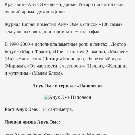
Красавице Анук Эме легендарный Унгаро посвятил свой
лучший аромат духов «Дива».
Журнал Empire поместил Анук Эме в список «100 самых
сексуальных звезд в истории кинематографа».
В 1990-2000-е исполнила заметные роли в лентах «Доктор
Бетун» (Мари-Франц), «Прет-а-порте» (Симона), «Мадлен»
(Ив), «Наполеон» (Летиция Бонапарт), «Березовый луг»
(Мириам), «От частности к частности» (Нэлли), «Женщина
и мужчины» (Мадам Блюм).
Анук Эме в сериале «Наполеон»
Рост Анук Эме:
174 сантиметра.
Личная жизнь Анук Эме:
Эме Анук любили Федерико Феллини, Марчелло