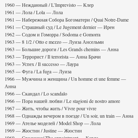
1960 — Нежданный / L’Imprevisto — Клер
1961 — Лола / Lola — Лола
1961 — Набережная Собора Богоматери / Quai Notre-Dame
1961 — Страшный суд / Le Jugement dernier — Ирен
1962 — Содом и Гоморра / Sodoma e Gomorra
1963 — 8 1/2 / Otto e mezzo — Луиза Ансельми
1963 — Большие дороги / Les Grands chemins — Анна
1963 — Террорист / Il terrorista — Анна Брачи
1963 — Успех / Il successo — Лаура
1965 — Фуга / La fuga — Луиза
1966 — Мужчина и женщина / Un homme et une femme —
Анна
1966 — Скандал / Lo scandalo
1966 — Пора нашей любви / Le stagioni de nostro amore
1967 — Жить, чтобы жить / Vivre pour vivre
1968 — Однажды вечером в поезде / Un soir, un train — Анна
1969 — Ателье моделей / Model Shop — Лола
1969 — Жюстин / Justine — Жюстин
1969 — Свидание/ The appointment — Карла