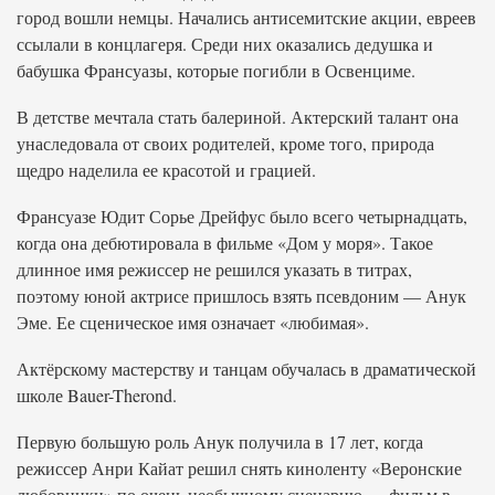
город вошли немцы. Начались антисемитские акции, евреев
ссылали в концлагеря. Среди них оказались дедушка и
бабушка Франсуазы, которые погибли в Освенциме.
В детстве мечтала стать балериной. Актерский талант она
унаследовала от своих родителей, кроме того, природа
щедро наделила ее красотой и грацией.
Франсуазе Юдит Сорье Дрейфус было всего четырнадцать,
когда она дебютировала в фильме «Дом у моря». Такое
длинное имя режиссер не решился указать в титрах,
поэтому юной актрисе пришлось взять псевдоним — Анук
Эме. Ее сценическое имя означает «любимая».
Актёрскому мастерству и танцам обучалась в драматической
школе Bauer-Therond.
Первую большую роль Анук получила в 17 лет, когда
режиссер Анри Кайат решил снять киноленту «Веронские
любовники» по очень необычному сценарию — фильм в