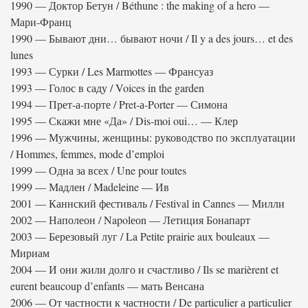
1990 — Доктор Бетун / Béthune : the making of a hero —
Мари-Франц
1990 — Бывают дни… бывают ночи / Il y a des jours… et des
lunes
1993 — Сурки / Les Marmottes — Франсуаз
1993 — Голос в саду / Voices in the garden
1994 — Прет-а-порте / Pret-а-Porter — Симона
1995 — Скажи мне «Да» / Dis-moi oui… — Клер
1996 — Мужчины, женщины: руководство по эксплуатации
/ Hommes, femmes, mode d’emploi
1999 — Одна за всех / Une pour toutes
1999 — Мадлен / Madeleine — Ив
2001 — Каннский фестиваль / Festival in Cannes — Милли
2002 — Наполеон / Napolеоn — Летиция Бонапарт
2003 — Березовый луг / La Petite prairie aux bouleaux —
Мириам
2004 — И они жили долго и счастливо / Ils se marièrent et
eurent beaucoup d’enfants — мать Венсана
2006 — От частности к частности / De particulier а particulier