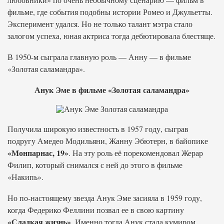
фильме, где события подобны истории Ромео и Джульетты.
Эксперимент удался. Но не только талант мэтра стало
залогом успеха, юная актриса тогда дебютировала блестяще.
В 1950-м сыграла главную роль — Анну — в фильме
«Золотая саламандра».
Анук Эме в фильме «Золотая саламандра»
Получила широкую известность в 1957 году, сыграв
подругу Амедео Модильяни, Жанну Эбютерн, в байопике
«Монпарнас, 19»
. На эту роль её порекомендовал Жерар
Филип, который снимался с ней до этого в фильме
«Накипь».
Но по-настоящему звезда Анук Эме засияла в 1959 году,
когда Федерико Феллини позвал ее в свою картину
«Сладкая жизнь»
. Именно тогда Анук стала кумиром