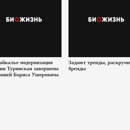
айкалье модернизация
Задают тренды, раскруч
ии Туринская завершена
бренды
анией Бориса Ушеровича