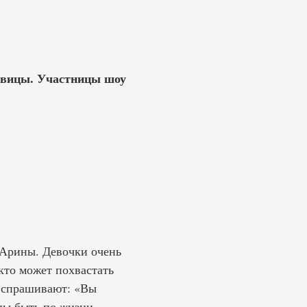
певицы. Участницы шоу
 Арины. Девочки очень
кто может похвастать
о спрашивают: «Вы
ны быть по жизни