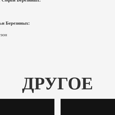
и Березиных:
езон
ДРУГОЕ