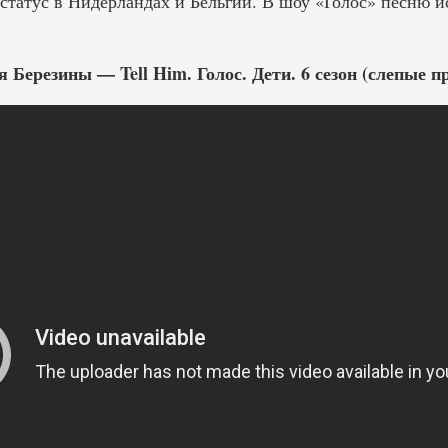
статус в Нидерландах и Бельгии. В шоу «Голос» песню и
 Березины — Tell Him. Голос. Дети. 6 сезон (слепые 