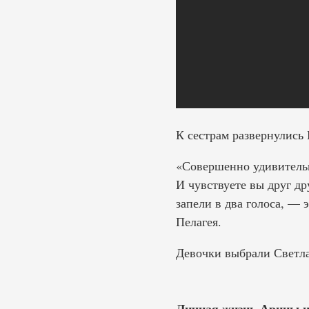
К сестрам развернулись 
«Совершенно удивительн
И чувствуете вы друг др
запели в два голоса, — 
Пелагея.
Девочки выбрали Светла
Личная жизнь Арины и