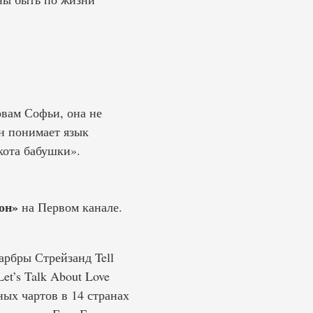
овам Софьи, она не
он понимает язык
кота бабушки».
зон»
на Первом канале.
рбры Стрейзанд Tell
et’s Talk About Love
ых чартов в 14 странах