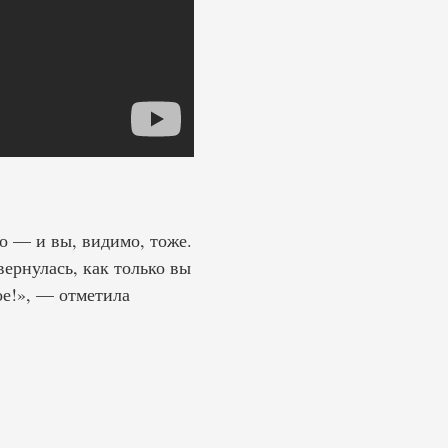
о — и вы, видимо, тоже.
ернулась, как только вы
ое!», — отметила