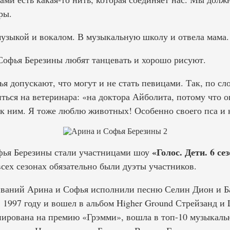
ры.
музыкой и вокалом. В музыкальную школу и отвела мама.
офья Березины любят танцевать и хорошо рисуют.
 допускают, что могут и не стать певицами. Так, по сл
иться на ветеринара: «на доктора Айболита, потому что 
 к ним. Я тоже люблю животных! Особенно своего пса и 
«Голос. Дети. 6 се
фья Березины стали участницами шоу
всех сезонах обязательно были дуэты участников.
ваний Арина и Софья исполнили песню Селин Дион и Ба
 1997 году и вошел в альбом Higher Ground Стрейзанд и L
ирована на премию «Грэмми», вошла в топ-10 музыкальн