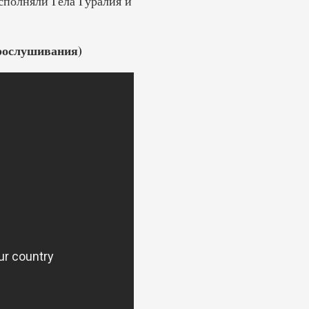
сполняли Гела Гуралия и
прослушивания)