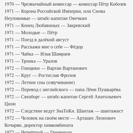
1970 — Чрезвычайный комиссар — комиссар Пётр Кобозев
1971 — Корона Российской Империи, или Снова
Неуловимые — штабс-капитан Овечкин
1971 — Конец Любавиных — Закревский
1971 — Молодые — Пётр
1971 — Поезд в далёкий август
1971 — Расскажи мне о себе — Фёдор
1971 — Чайка — Илья Шамраев
1971 — Тронка — Уралов
1972 — Гонщики — Вартан Вартанович
1972 — Круг — Ростислав Фролов
1972 — Летние сны (озвучивание)
1972 — Перевод с английского — папа Лёни Пушкарёва
1972 — Свеаборг — штабс-капитан Сергей Анатольевич
Цион
1972 — Следствие ведут ЗнаТоКи. Шантаж — шантажист
1972 — Человек на своём месте — Арташес Леонович
Кочарян, директор химкомбината
1972 — Четвёртый — Гвиччарди