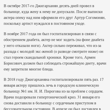
В октябре 2017-го Джигарханян десять дней провел в
больнице, куда жену к нему не допускали. После выписки
актера опеку над ним оформили его друг Артур Согомонян,
поскольку артист нуждался в постоянном уходе.
В ноябре 2017 года он был госпитализирован в связи с
обострением диабета, актер не мог ходить (на фоне диабета
у него отказали ноги). Актер сильно переживал, что из-за
разлада с молодой экс-женой (о разводе смотрите ниже) он
стал героем скандальной хроники. Кроме того, Армен
Борисович должен был соблюдать строжайшую диету, врачи
ему запретили многие блюда.
В 2018 году Джигарханяна госпитализировали пять раз. 17
января актеру пришлось лечь в городскую клиническую
больницу №1 им. Н. И. Пирогова из-за проблем с сердцем.
Врачи подозревали гипертонический криз. 31 января его
снова доставили в больницу с сердечным приступом в
бессознательном состоянии. В апреле он был доставлен в