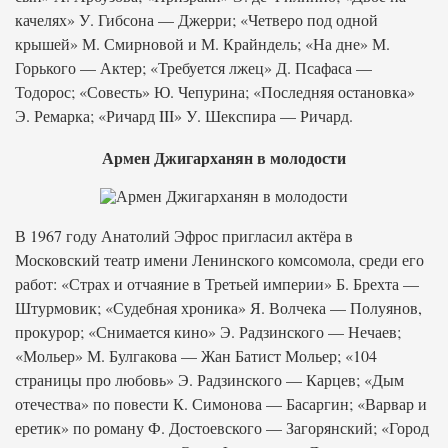
качелях» У. Гибсона — Джерри; «Четверо под одной
крышей» М. Смирновой и М. Крайндель; «На дне» М.
Горького — Актер; «Требуется лжец» Д. Псафаса —
Тодорос; «Совесть» Ю. Чепурина; «Последняя остановка»
Э. Ремарка; «Ричард III» У. Шекспира — Ричард.
Армен Джигарханян в молодости
В 1967 году Анатолий Эфрос пригласил актёра в
Московский театр имени Ленинского комсомола, среди его
работ: «Страх и отчаяние в Третьей империи» Б. Брехта —
Штурмовик; «Судебная хроника» Я. Волчека — Полуянов,
прокурор; «Снимается кино» Э. Радзинского — Нечаев;
«Мольер» М. Булгакова — Жан Батист Мольер; «104
страницы про любовь» Э. Радзинского — Карцев; «Дым
отечества» по повести К. Симонова — Басаргин; «Варвар и
еретик» по роману Ф. Достоевского — Загорянский; «Город