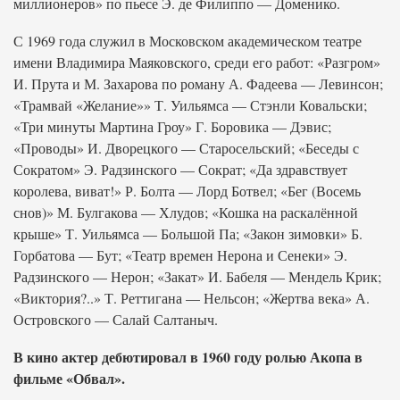
миллионеров» по пьесе Э. де Филиппо — Доменико.
С 1969 года служил в Московском академическом театре
имени Владимира Маяковского, среди его работ: «Разгром»
И. Прута и М. Захарова по роману А. Фадеева — Левинсон;
«Трамвай «Желание»» Т. Уильямса — Стэнли Ковальски;
«Три минуты Мартина Гроу» Г. Боровика — Дэвис;
«Проводы» И. Дворецкого — Старосельский; «Беседы с
Сократом» Э. Радзинского — Сократ; «Да здравствует
королева, виват!» Р. Болта — Лорд Ботвел; «Бег (Восемь
снов)» М. Булгакова — Хлудов; «Кошка на раскалённой
крыше» Т. Уильямса — Большой Па; «Закон зимовки» Б.
Горбатова — Бут; «Театр времен Нерона и Сенеки» Э.
Радзинского — Нерон; «Закат» И. Бабеля — Мендель Крик;
«Виктория?..» Т. Реттигана — Нельсон; «Жертва века» А.
Островского — Салай Салтаныч.
В кино актер дебютировал в 1960 году ролью Акопа в
фильме «Обвал».