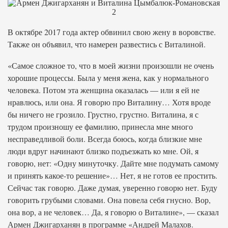
В октябре 2017 года актер обвинил свою жену в воровстве.
Также он объявил, что намерен развестись с Виталиной.
«Самое сложное то, что в моей жизни произошли не очень
хорошие процессы. Была у меня жена, как у нормального
человека. Потом эта женщина оказалась — или я ей не
нравлюсь, или она. Я говорю про Виталину… Хотя вроде
бы ничего не грозило. Грустно, грустно. Виталина, я с
трудом произношу ее фамилию, принесла мне много
несправедливой боли. Всегда боюсь, когда близкие мне
люди вдруг начинают близко подъезжать ко мне. Ой, я
говорю, нет: «Одну минуточку. Дайте мне подумать самому
и принять какое-то решение»… Нет, я не готов ее простить.
Сейчас так говорю. Даже думая, уверенно говорю нет. Буду
говорить грубыми словами. Она повела себя гнусно. Вор,
она вор, а не человек… Да, я говорю о Виталине», — сказал
Армен Джигарханян в программе «Андрей Малахов.