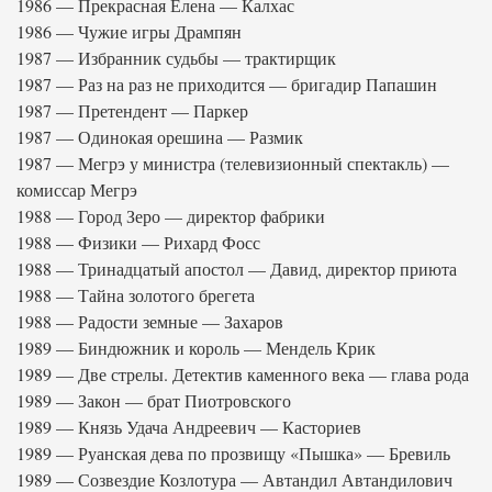
1986 — Прекрасная Елена — Калхас
1986 — Чужие игры Дрампян
1987 — Избранник судьбы — трактирщик
1987 — Раз на раз не приходится — бригадир Папашин
1987 — Претендент — Паркер
1987 — Одинокая орешина — Размик
1987 — Мегрэ у министра (телевизионный спектакль) —
комиссар Мегрэ
1988 — Город Зеро — директор фабрики
1988 — Физики — Рихард Фосс
1988 — Тринадцатый апостол — Давид, директор приюта
1988 — Тайна золотого брегета
1988 — Радости земные — Захаров
1989 — Биндюжник и король — Мендель Крик
1989 — Две стрелы. Детектив каменного века — глава рода
1989 — Закон — брат Пиотровского
1989 — Князь Удача Андреевич — Касториев
1989 — Руанская дева по прозвищу «Пышка» — Бревиль
1989 — Созвездие Козлотура — Автандил Автандилович