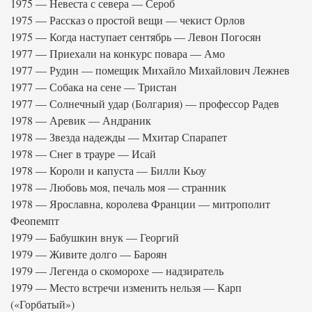
1975 — Невеста с севера — Сероб
1975 — Рассказ о простой вещи — чекист Орлов
1975 — Когда наступает сентябрь — Левон Погосян
1977 — Приехали на конкурс повара — Амо
1977 — Рудин — помещик Михайло Михайлович Лежнев
1977 — Собака на сене — Тристан
1977 — Солнечный удар (Болгария) — профессор Радев
1978 — Аревик — Андраник
1978 — Звезда надежды — Мхитар Спарапет
1978 — Снег в трауре — Исай
1978 — Короли и капуста — Билли Кьоу
1978 — Любовь моя, печаль моя — странник
1978 — Ярославна, королева Франции — митрополит
Феопемпт
1979 — Бабушкин внук — Георгий
1979 — Живите долго — Бароян
1979 — Легенда о скоморохе — надзиратель
1979 — Место встречи изменить нельзя — Карп
(«Горбатый»)