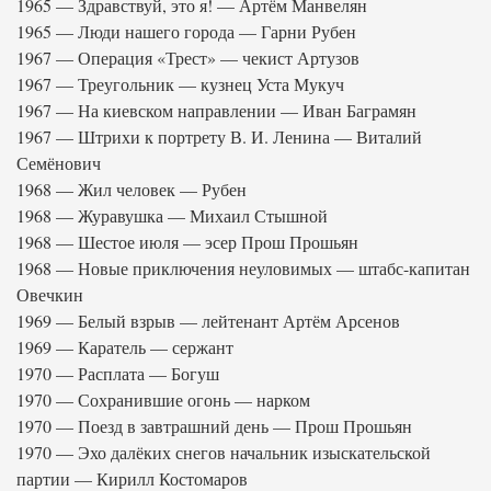
1965 — Здравствуй, это я! — Артём Манвелян
1965 — Люди нашего города — Гарни Рубен
1967 — Операция «Трест» — чекист Артузов
1967 — Треугольник — кузнец Уста Мукуч
1967 — На киевском направлении — Иван Баграмян
1967 — Штрихи к портрету В. И. Ленина — Виталий
Семёнович
1968 — Жил человек — Рубен
1968 — Журавушка — Михаил Стышной
1968 — Шестое июля — эсер Прош Прошьян
1968 — Новые приключения неуловимых — штабс-капитан
Овечкин
1969 — Белый взрыв — лейтенант Артём Арсенов
1969 — Каратель — сержант
1970 — Расплата — Богуш
1970 — Сохранившие огонь — нарком
1970 — Поезд в завтрашний день — Прош Прошьян
1970 — Эхо далёких снегов начальник изыскательской
партии — Кирилл Костомаров