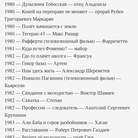
1980 — Дульсинея Тобосская — отец Альдонсы
1980 — Коней на переправе не меняют — прораб Рубен
Григорьевич Маркарян
1980 — Полёт начинается с земли
1980 — Тегеран-43 — Макс Ришар
1980 — Рафферти (телевизионный фильм) — Фарричетти
1981 — Куда исчез Фоменко? — майор
1982 — Где-то плачет иволга — Франсуа
1982 — Гикор базаз — Артем
1982 — Нам здесь жить — Александр Шереметев
1982 — Никколо Паганини (телевизионный фильм) —
Кьярелли
1982 — Свидание с молодостью — Виктор Шамаев
1982 — Схватка — Степан
1982 — Профессия — следователь — Анатолий Сергеевич
Крупанин
1983 — Али-Баба и сорок разбойников — Хасан
1983 — Расставания — Роберт Петрович Галдаев
1983 — Рецепт её молодости — граф Гаук