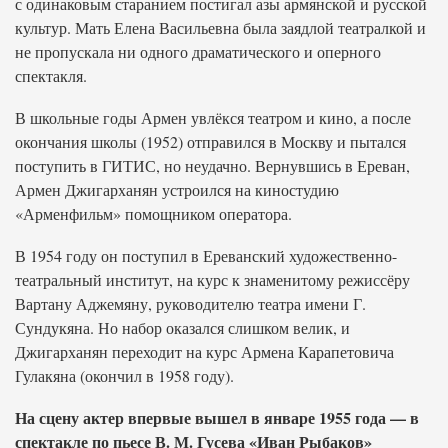
с одинаковым старанием постигал азы армянской и русской
культур. Мать Елена Васильевна была заядлой театралкой и
не пропускала ни одного драматического и оперного
спектакля.
В школьные годы Армен увлёкся театром и кино, а после
окончания школы (1952) отправился в Москву и пытался
поступить в ГИТИС, но неудачно. Вернувшись в Ереван,
Армен Джигарханян устроился на киностудию
«Арменфильм» помощником оператора.
В 1954 году он поступил в Ереванский художественно-
театральный институт, на курс к знаменитому режиссёру
Вартану Аджемяну, руководителю театра имени Г.
Сундукяна. Но набор оказался слишком велик, и
Джигарханян переходит на курс Армена Карапетовича
Гулакяна (окончил в 1958 году).
На сцену актер впервые вышел в январе 1955 года — в
спектакле по пьесе В. М. Гусева «Иван Рыбаков»