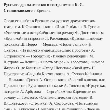
Русского драматического театра имени К. С.
Станиславского
в Ереване.
Среди его работ в Ереванском русском драматическом
театре им. К Станиславского: «Иван Рыбаков» В. Гусева;
«Униженные и оскорблённые» по роману Ф. Достоевского;
«Беспокойная старость» Л. Рахманова; «Красная шапочка»
по сказке Ш. Перро — Медведь; «После разлуки» Н.
Скатова; «На всякого мудреца довольно простоты» А.
Островского — Городулин; «Именем революции» М.
Шатрова — Ленин; «Юность отцов» Б. Горбатова; «Памела
Жиро» О. де Бальзака; «Этюд Шопена»; «Злой дух» Н.
Неустроева; «Свадьба Кречинского» А. Сухово-Кобылина
— Нелькин; «Гроза» А. Островского; «Золотой ключик, или
Приключения Буратино» по сказке А. Толстого; «Иркутская
история» А. Арбузова — Сергей; «Анна Каренина» по
роману Л. Толстого; «Оптимистическая трагедия» В.
Вишневского; «Стряпуха» А. Софронова; «Потерянный
сын» А. Арбузова; «Призраки» Э. де Филиппо; «Двое на