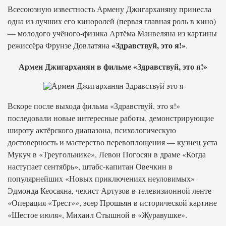
Всесоюзную известность Армену Джигарханяну принесла
одна из лучших его киноролей (первая главная роль в кино)
— молодого учёного-физика Артёма Манвеляна из картины
«Здравствуй, это я!»
режиссёра Фрунзе Довлатяна
.
Армен Джигарханян в фильме «Здравствуй, это я!»
Вскоре после выхода фильма «Здравствуй, это я!»
последовали новые интересные работы, демонстрирующие
широту актёрского диапазона, психологическую
достоверность и мастерство перевоплощения — кузнец уста
Мукуч в «Треугольнике», Левон Погосян в драме «Когда
наступает сентябрь», штабс-капитан Овечкин в
популярнейших «Новых приключениях неуловимых»
Эдмонда Кеосаяна, чекист Артузов в телевизионной ленте
«Операция «Трест»», эсер Прошьян в исторической картине
«Шестое июля», Михаил Стышной в «Журавушке».