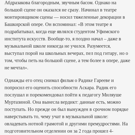
Абдразакова благородным, звучным басом. Однако на
большой сцене он оказался не сразу. Начинал в театре
монтировщиком сцены — носил тяжеленные декорации в
Башкирской опере. Он вспоминал: «В этом театре я
подрабатывал, когда еще являлся студентом Уфимского
института искусств. Вообще-то, я поздно начал – даже в
музыкальной школе никогда не учился. Разумеется,
выступал порой на школьных вечерах, пел под гитару, но о
том, чтобы петь на большой сцене, а тем более в опере, даже
не мечтал».
Однажды его отец снимал фильм о Радике Гарееве и
попросил его оценить способности Аскара. Радик его
послушал и порекомендовал пойти к педагогу Миляуше
Муртазиной. Она вынесла вердикт: данные есть, можно
поступать. Но прежде он был вынужден в срочном порядке
наверстывать то, чему учат в музыкальной школе:
овладевать нотной грамотой и другими премудростями. На
подготовительном отделении он за 2 года прошел 4-