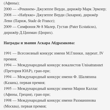
(Афины);
2000 — «Реквием» Джузеппе Верди, дирижёр Марк Эрмлер;
2008 — «Набукко» Джузеппе Верди (Захария), дирижёр
Леви (Париж, Stade de France);
2009 — Симфония № 8 Малер, Густав (Pater Ecstaticus),
дирижёр Д.Цинман (Цюрих).
Награды и звания Аскара Абдразакова:
1991 — Всесоюзный конкурс имени М.Глинки, лауреат, IV
премия;
1994 — Международный конкурс вокалистов Unisatransnet
(Претория ЮАР), гран-при;
1994 — Международный конкурс имени Ф. Шаляпина
(Казань), первая премия;
1995 — Международный конкурс имени Марии Каллас
(Афины, Греция), гран-при;
1998 — Международный конкурс имени Рахманинова
(Москва), первая премия;