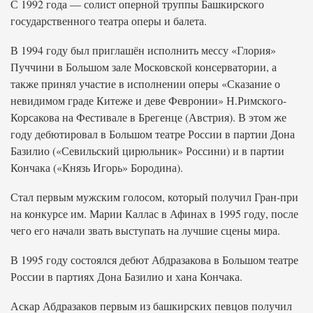
С 1992 года — солист оперной труппы Башкирского
государственного театра оперы и балета.
В 1994 году был приглашён исполнить мессу «Глория»
Пуччини в Большом зале Московской консерватории, а
также принял участие в исполнении оперы «Сказание о
невидимом граде Китеже и деве Февронии» Н.Римского-
Корсакова на Фестивале в Брегенце (Австрия). В этом же
году дебютировал в Большом театре России в партии Дона
Базилио («Севильский цирюльник» Россини) и в партии
Кончака («Князь Игорь» Бородина).
Стал первым мужским голосом, который получил Гран-при
на конкурсе им. Марии Каллас в Афинах в 1995 году, после
чего его начали звать выступать на лучшие сцены мира.
В 1995 году состоялся дебют Абдразакова в Большом театре
России в партиях Дона Базилио и хана Кончака.
Аскар Абдразаков первым из башкирских певцов получил