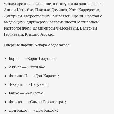
международное признание, и выступал на одной сцене с
Анной Нетребко, Пласидо Доминго, Хосе Карреросом,
Дмитрием Хворостовским, Миреллой Френи. Работал с
выдающими дирижерами современности Мстиславом
Растроповичем, Владимиром Федосеевым, Валерием
Гергиевым, Клаудио Аббадо.
Оперные партии Аскара Абдразакова:
Борис — «Борис Годунов»;
Аттила — «Аттила»;
Филипп II — «Дон Карлос»;
Захария — «Набукко»;
Банко — «Макбет»;
Фиеско — «Симон Бокканегра»;
Дон Кихот — «Дон Кихот»;