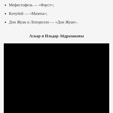
Мефистофель — «Фауст»;
Кочубей — «Мазепа»;
Дон Жуан и Лепорелло — «Дон Жуан».
Аскар и Ильдар Абдразаковы