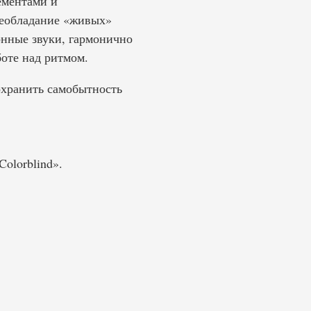
ементами и
реобладание «живых»
онные звуки, гармонично
оте над ритмом.
сохранить самобытность
olorblind».