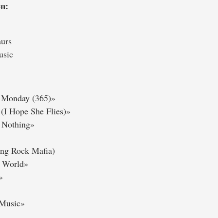
н:
urs
usic
 Monday (365)»
(I Hope She Flies)»
 Nothing»
ing Rock Mafia)
e World»
»
 Music»