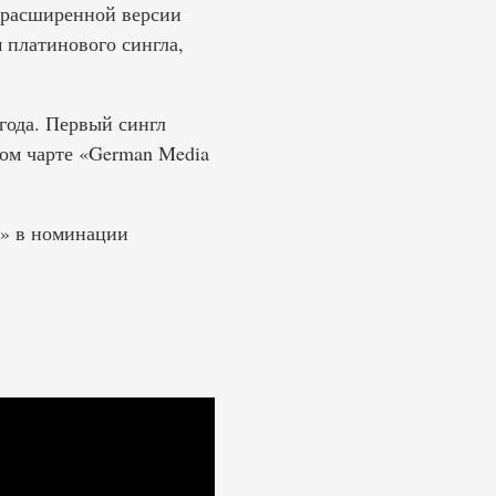
в расширенной версии
м платинового сингла,
 года. Первый сингл
ом чарте «German Media
d» в номинации