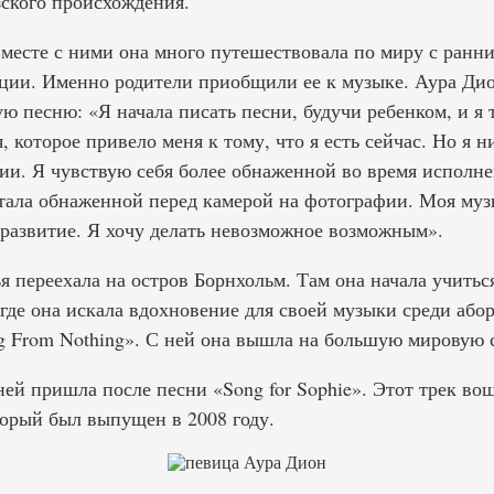
ского происхождения.
месте с ними она много путешествовала по миру с ранних
ции. Именно родители приобщили ее к музыке. Аура Дион
ю песню: «Я начала писать песни, будучи ребенком, и я т
 которое привело меня к тому, что я есть сейчас. Но я н
ии. Я чувствую себя более обнаженной во время исполне
стала обнаженной перед камерой на фотографии. Моя муз
и развитие. Я хочу делать невозможное возможным».
ья переехала на остров Борнхольм. Там она начала учитьс
где она искала вдохновение для своей музыки среди або
g From Nothing». С ней она вышла на большую мировую с
ей пришла после песни «Song for Sophie». Этот трек во
торый был выпущен в 2008 году.