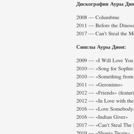
Дискография Ауры Дио
2008 — Columbine
2011 — Before the Dinosa
2017 — Can’t Steal the M
Синглы Ауры Дион:
2009 — «I Will Love You
2010 — «Song for Sophie 
2010 — «Something from
2011 — «Geronimo»
2012 — «Friends» (featur
2012 — «In Love with th
2016 — «Love Somebody
2016 — «Indian Giver»
2017 — «Can’t Steal The
2019 — «Shania Twain»