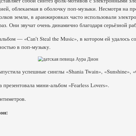
тавляет собой синтез фолк-мотивов с электронными эл
ией, облекаемая в оболочку поп-музыки. Несмотря на п
олков земли, в аранжировках часто использовали электр
з. Они звучат очень динамично благодаря серьёзной раб
льбом — «Can’t Steal the Music», в котором ей удалось 
ностью в поп-музыку.
ыпустила успешные синглы «Shania Twain», «Sunshine», «C
а презентовала мини-альбом «Fearless Lovers».
нтиметров.
он: