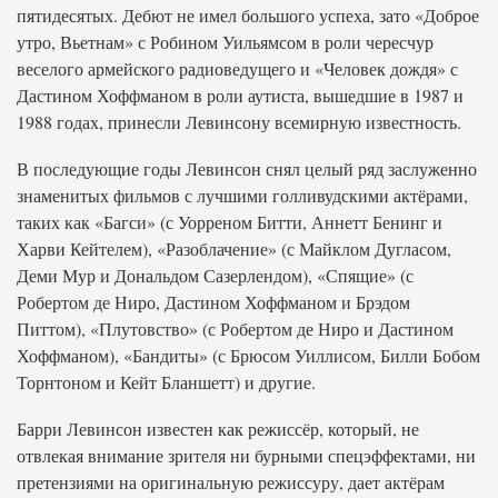
пятидесятых. Дебют не имел большого успеха, зато «Доброе
утро, Вьетнам» с Робином Уильямсом в роли чересчур
веселого армейского радиоведущего и «Человек дождя» с
Дастином Хоффманом в роли аутиста, вышедшие в 1987 и
1988 годах, принесли Левинсону всемирную известность.
В последующие годы Левинсон снял целый ряд заслуженно
знаменитых фильмов с лучшими голливудскими актёрами,
таких как «Багси» (с Уорреном Битти, Аннетт Бенинг и
Харви Кейтелем), «Разоблачение» (с Майклом Дугласом,
Деми Мур и Дональдом Сазерлендом), «Спящие» (с
Робертом де Ниро, Дастином Хоффманом и Брэдом
Питтом), «Плутовство» (с Робертом де Ниро и Дастином
Хоффманом), «Бандиты» (с Брюсом Уиллисом, Билли Бобом
Торнтоном и Кейт Бланшетт) и другие.
Барри Левинсон известен как режиссёр, который, не
отвлекая внимание зрителя ни бурными спецэффектами, ни
претензиями на оригинальную режиссуру, дает актёрам