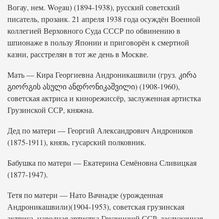
Вогау, нем. Wogau) (1894-1938), русский советский
писатель, прозаик. 21 апреля 1938 года осуждён Военной
коллегией Верховного Суда СССР по обвинению в
шпионаже в пользу Японии и приговорён к смертной
казни, расстрелян в тот же день в Москве.
Мать — Кира Георгиевна Андроникашвили (груз. კირა
გიორგის ასული ანდრონიკაშვილი) (1908-1960),
советская актриса и кинорежиссёр, заслуженная артистка
Грузинской ССР, княжна.
Дед по матери — Георгий Александрович Андроников
(1875-1911), князь, гусарский полковник.
Бабушка по матери — Екатерина Семёновна Сливицкая
(1877-1947).
Тетя по матери — Нато Вачнадзе (урожденная
Андроникашвили)(1904-1953), советская грузинская
актриса, народная артистка Грузинской ССР, заслуженная