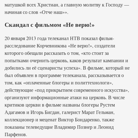
матушкой всех Христиан, а главную молитву к Господу —
начиная со слов «Отче наш»».
Скандал с фильмом «Не верю!»
20 января 2013 года телеканал НТВ показал фильм-
расследование Корчевникова «Не верю!», создатели
которого обещали рассказать о том, «кто стоит за
попытками очернить церковь, каков результат кампании и
добились ли её сценаристы успеха». В фильме, который не
был объявлен в программе телеканала, рассказывается о
том, как «оплаченные блогеры и политтехнологи»,
действующие «под прикрытием современного искусства»,
организуют информационные атаки на церковь. В числе
критиков церкви в фильме названы блогеры Рустем
Адагамов и Игорь Бигдан, галерист Марат Гельман,
коллекционер и меценат Виктор Бондаренко, также
показаны телеведущие Владимир Познер и Леонид
Парфенов.