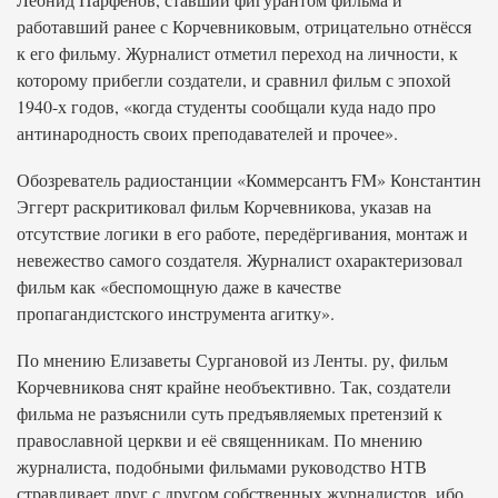
работавший ранее с Корчевниковым, отрицательно отнёсся
к его фильму. Журналист отметил переход на личности, к
которому прибегли создатели, и сравнил фильм с эпохой
1940-х годов, «когда студенты сообщали куда надо про
антинародность своих преподавателей и прочее».
Обозреватель радиостанции «Коммерсантъ FM» Константин
Эггерт раскритиковал фильм Корчевникова, указав на
отсутствие логики в его работе, передёргивания, монтаж и
невежество самого создателя. Журналист охарактеризовал
фильм как «беспомощную даже в качестве
пропагандистского инструмента агитку».
По мнению Елизаветы Сургановой из Ленты. ру, фильм
Корчевникова снят крайне необъективно. Так, создатели
фильма не разъяснили суть предъявляемых претензий к
православной церкви и её священникам. По мнению
журналиста, подобными фильмами руководство НТВ
стравливает друг с другом собственных журналистов, ибо