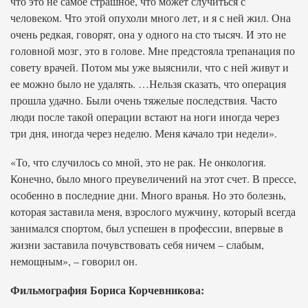
что это не самое страшное, что может случиться с
человеком. Что этой опухоли много лет, и я с ней жил. Она
очень редкая, говорят, она у одного на сто тысяч. И это не
головной мозг, это в голове. Мне предстояла трепанация по
совету врачей. Потом мы уже выяснили, что с ней живут и
ее можно было не удалять. …Нельзя сказать, что операция
прошла удачно. Были очень тяжелые последствия. Часто
люди после такой операции встают на ноги иногда через
три дня, иногда через неделю. Меня качало три недели».
«То, что случилось со мной, это не рак. Не онкология.
Конечно, было много преувеличений на этот счет. В прессе,
особенно в последние дни. Много вранья. Но это болезнь,
которая заставила меня, взрослого мужчину, который всегда
занимался спортом, был успешен в профессии, впервые в
жизни заставила почувствовать себя ничем – слабым,
немощным», – говорил он.
Фильмография Бориса Корчевникова: