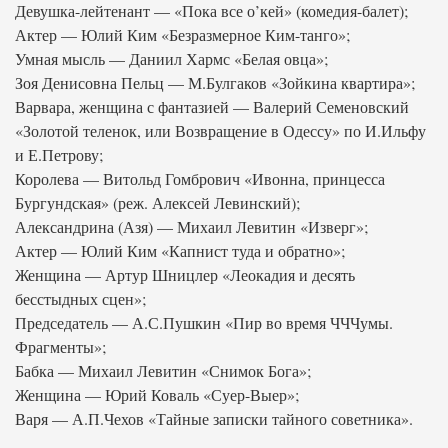
Девушка-лейтенант — «Пока все о’кей» (комедия-балет);
Актер — Юлий Ким «Безразмерное Ким-танго»;
Умная мысль — Даниил Хармс «Белая овца»;
Зоя Денисовна Пельц — М.Булгаков «Зойкина квартира»;
Варвара, женщина с фантазией — Валерий Семеновский
«Золотой теленок, или Возвращение в Одессу» по И.Ильфу
и Е.Петрову;
Королева — Витольд Гомбрович «Ивонна, принцесса
Бургундская» (реж. Алексей Левинский);
Александрина (Азя) — Михаил Левитин «Изверг»;
Актер — Юлий Ким «Капнист туда и обратно»;
Женщина — Артур Шницлер «Леокадия и десять
бесстыдных сцен»;
Председатель — А.С.Пушкин «Пир во время ЧЧЧумы.
Фрагменты»;
Бабка — Михаил Левитин «Снимок Бога»;
Женщина — Юрий Коваль «Суер-Выер»;
Варя — А.П.Чехов «Тайные записки тайного советника».