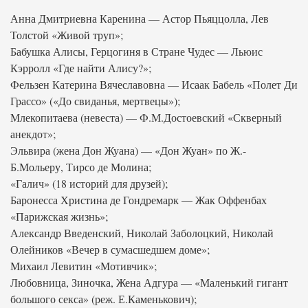
Анна Дмитриевна Каренина — Астор Пьяццолла, Лев
Толстой «Живой труп»;
Бабушка Алисы, Герцогиня в Стране Чудес — Льюис
Кэрролл «Где найти Алису?»;
Фельзен Катерина Вячеславовна — Исаак Бабель «Полет Ди
Грассо» («До свиданья, мертвецы»);
Млекопитаева (невеста) — Ф.М.Достоевский «Скверный
анекдот»;
Эльвира (жена Дон Жуана) — «Дон Жуан» по Ж.-
Б.Мольеру, Тирсо де Молина;
«Галич» (18 историй для друзей);
Баронесса Христина де Гондремарк — Жак Оффенбах
«Парижская жизнь»;
Александр Введенский, Николай Заболоцкий, Николай
Олейников «Вечер в сумасшедшем доме»;
Михаил Левитин «Мотивчик»;
Любовница, Зиночка, Жена Адгура — «Маленький гигант
большого секса» (реж. Е.Каменькович);