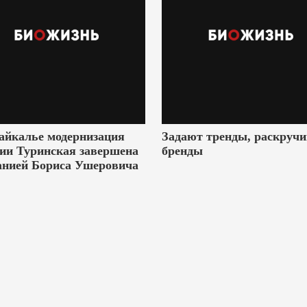
айкалье модернизация
Задают тренды, раскруч
ии Туринская завершена
бренды
анией Бориса Ушеровича