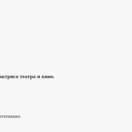
ктриса театра и кино.
ртепиано.