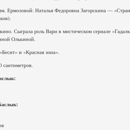
 им. Ермоловой: Наталья Федоровна Загорскина — «Стра
ков).
в кино. Сыграла роль Вари в мистическом сериале «Гадал
иной Олькиной.
«Бесит» и «Красная зона».
 сантиметров.
аслык:
Баслык:
ря