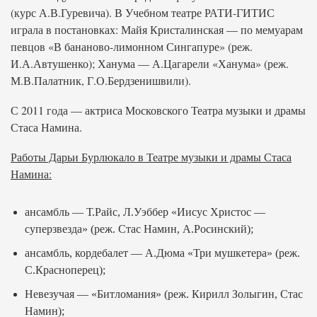
(курс А.В.Гуревича). В Учебном театре РАТИ-ГИТИС
играла в постановках: Майя Кристалинская — по мемуарам
певцов «В бананово-лимонном Сингапуре» (реж.
И.А.Автушенко); Ханума — А.Цагарели «Ханума» (реж.
М.В.Палатник, Г.О.Бердзенишвили).
С 2011 года — актриса Московского Театра музыки и драмы
Стаса Намина.
Работы Дарьи Бурлюкало в Театре музыки и драмы Стаса
Намина:
ансамбль — Т.Райс, Л.Уэббер «Иисус Христос —
суперзвезда» (реж. Стас Намин, А.Росинский);
ансамбль, кордебалет — А.Дюма «Три мушкетера» (реж.
С.Красноперец);
Невезучая — «Битломания» (реж. Кирилл Золыгин, Стас
Намин);