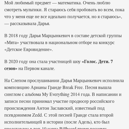
Мой любимый предмет — математика. Очень люблю
смотреть мультики. Я стараюсь себя пробовать во всем, пока
что у меня еще не все идеально получается, но я стараюсь»,
— рассказывала Дарья.
В 2018 году Дарья Марцынкевич в составе детской группы
«Мята» участвовала в национальном отборе на конкурс
«Детское Евровидение».
«Голос. Дети. 7
В 2020 году она стала участницей шоу
сезон»
на Первом канале.
На Слепом прослушивании Дарья Марцынкевич исполнила
композицию Арианы Гранде Break Free. Песня вышла
синглом с альбома My Everything 2014 года. В написании и
записи песни принимал участие продюсер российского
происхождения Антон Заславский, известный под
псевдонимом Zedd. С этой песней Гранде стала второй
исполнительницей в истории (после Адель), кто был
представлен в топ-10 чарта Billboard тремя песнями