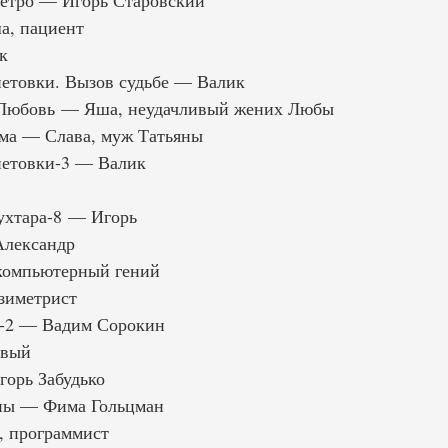
метро — Игорь Старовский
а, пациент
к
етовки. Вызов судьбе — Валик
 Любовь — Яша, неудачливый жених Любы
ама — Слава, муж Татьяны
петовки-3 — Валик
хтара-8 — Игорь
Александр
компьютерный гений
зиметрист
-2 — Вадим Сорокин
явый
орь Забудько
ны — Фима Гольцман
, программист