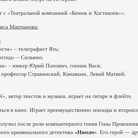
ет с «Театральной компанией «Бенюк и Хостикоев»».
ниса Мартынова:
;
сти» – телеграфист Ять;
оспод» – Сильвио;
на» – юнкер Юрий Попович, гопник Вася;
 профессор Стравинский, Канавкин, Левий Матвей;
, автор текстов и музыки, играет на гитаре и флейте.
аться в кино. Играет преимущественно эпизоды и второп
лучил после роли компьютерного гения Гены Прокопенк
«Нюхач»
рного криминального детектива
. Его герой — др