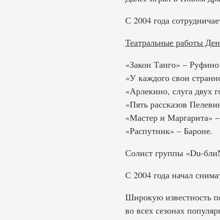
С 2004 года сотруднича
Театральные работы Де
«Закон Танго» – Руфино
«У каждого свои странно
«Арлекино, слуга двух г
«Пять рассказов Пелеви
«Мастер и Маргарита» –
«Распутник» – Бароне.
Солист группы «Du-блиN»
С 2004 года начал сним
Широкую известность по
во всех сезонах популя