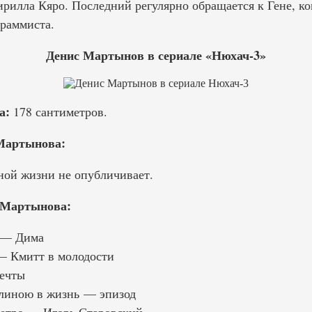
рилла Кяро. Последний регулярно обращается к Гене, к
раммиста.
Денис Мартынов в сериале «Нюхач-3»
а:
178 сантиметров.
Мартынова:
ной жизни не опубличивает.
 Мартынова:
 — Дима
— Кмитт в молодости
ечты
длиною в жизнь — эпизод