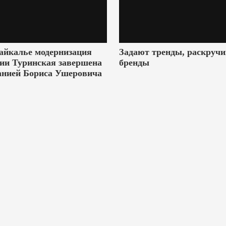
айкалье модернизация
Задают тренды, раскруч
ии Туринская завершена
бренды
анией Бориса Ушеровича