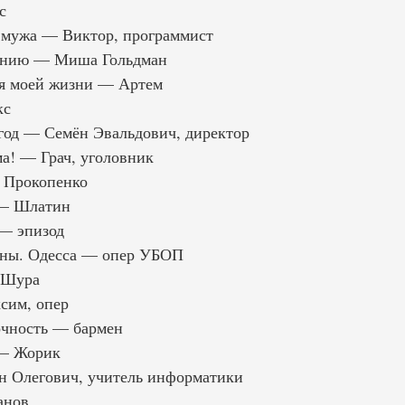
с
 мужа — Виктор, программист
санию — Миша Гольдман
я моей жизни — Артем
кс
год — Семён Эвальдович, директор
ма! — Грач, уголовник
 Прокопенко
 — Шлатин
— эпизод
ны. Одесса — опер УБОП
 Шура
сим, опер
очность — бармен
— Жорик
 Олегович, учитель информатики
анов