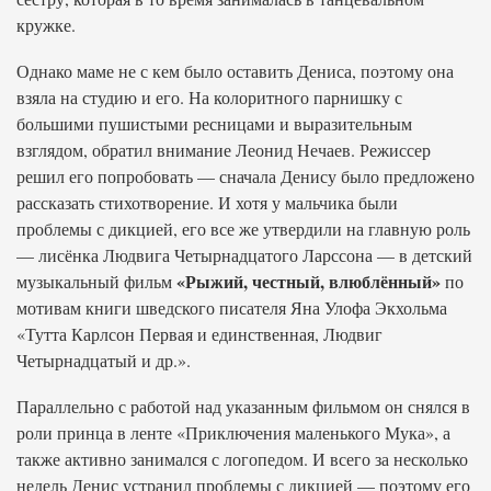
кружке.
Однако маме не с кем было оставить Дениса, поэтому она
взяла на студию и его. На колоритного парнишку с
большими пушистыми ресницами и выразительным
взглядом, обратил внимание Леонид Нечаев. Режиссер
решил его попробовать — сначала Денису было предложено
рассказать стихотворение. И хотя у мальчика были
проблемы с дикцией, его все же утвердили на главную роль
— лисёнка Людвига Четырнадцатого Ларссона — в детский
«Рыжий, честный, влюблённый»
музыкальный фильм
по
мотивам книги шведского писателя Яна Улофа Экхольма
«Тутта Карлсон Первая и единственная, Людвиг
Четырнадцатый и др.».
Параллельно с работой над указанным фильмом он снялся в
роли принца в ленте «Приключения маленького Мука», а
также активно занимался с логопедом. И всего за несколько
недель Денис устранил проблемы с дикцией — поэтому его