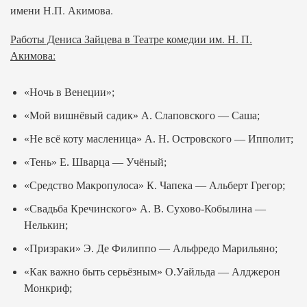
имени Н.П. Акимова.
Работы Дениса Зайцева в Театре комедии им. Н. П.
Акимова:
«Ночь в Венеции»;
«Мой вишнёвый садик» А. Слаповского — Саша;
«Не всё коту масленица» А. Н. Островского — Ипполит;
«Тень» Е. Шварца — Учёный;
«Средство Макропулоса» К. Чапека — Альберт Грегор;
«Свадьба Кречинского» А. В. Сухово-Кобылина —
Нелькин;
«Призраки» Э. Де Филиппо — Альфредо Марильяно;
«Как важно быть серьёзным» О.Уайльда — Алджерон
Монкриф;