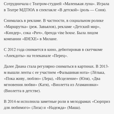
Сотрудничала с Театром-студией «Маленькая луна». Играла
в Театре МДТЮА в спектакле «В детской» (роль — Соня).
Снималась в рекламе. В частности, в социальном ролике
«Маршрутка» (реж. Завьялов), рекламе «Детский мир»,
«Киндер», сока «Рич», бренда vine house. Была лицом
компании «IDEXE» в Милане.
С 2012 года снимается в кино, дебютировав в скетчкоме
«Анекдоты» на телеканале «Перец».
Далее Диана стала регулярно сниматься в картинах. В 2013-
м вышли ленты с ее участием «Фальшивая нота» (Лёлька,
«Пока живу, люблю» (Лера), «Исцеление» (Юля), «Два
мгновения любви» (Катя), «Виолетта из Атамановки»
(Виолетта в детстве).
В 2014-м исполнила заметные роли в мелодрамах «Сюрприз
для любимого» (Лиза) и «Надежда» (Маша).