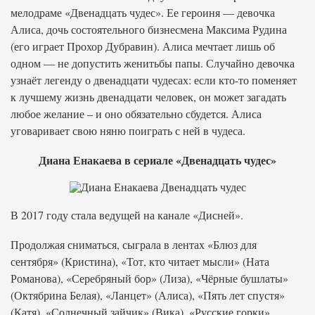
мелодраме «Двенадцать чудес». Ее героиня — девочка
Алиса, дочь состоятельного бизнесмена Максима Рудина
(его играет Прохор Дубравин). Алиса мечтает лишь об
одном — не допустить женитьбы папы. Случайно девочка
узнаёт легенду о двенадцати чудесах: если кто-то поменяет
к лучшему жизнь двенадцати человек, он может загадать
любое желание – и оно обязательно сбудется. Алиса
уговаривает свою няню поиграть с ней в чудеса.
Диана Енакаева в сериале «Двенадцать чудес»
В 2017 году стала ведущей на канале «Дисней».
Продолжая сниматься, сыграла в лентах «Блюз для
сентября» (Кристина), «Тот, кто читает мысли» (Ната
Романова), «Серебряный бор» (Лиза), «Чёрные бушлаты»
(Октябрина Белая), «Ланцет» (Алиса), «Пять лет спустя»
(Катя), «Солнечный зайчик» (Вика), «Русские горки»