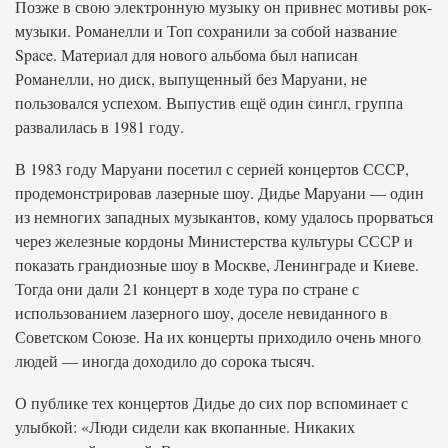
Позже в свою электронную музыку он привнес мотивы рок-
музыки. Романелли и Топ сохранили за собой название
Space. Материал для нового альбома был написан
Романелли, но диск, выпущенный без Маруани, не
пользовался успехом. Выпустив ещё один сингл, группа
развалилась в 1981 году.
В 1983 году Маруани посетил с серией концертов СССР,
продемонстрировав лазерные шоу. Дидье Маруани — один
из немногих западных музыкантов, кому удалось прорваться
через железные кордоны Министерства культуры СССР и
показать грандиозные шоу в Москве, Ленинграде и Киеве.
Тогда они дали 21 концерт в ходе тура по стране с
использованием лазерного шоу, доселе невиданного в
Советском Союзе. На их концерты приходило очень много
людей — иногда доходило до сорока тысяч.
О публике тех концертов Дидье до сих пор вспоминает с
улыбкой: «Люди сидели как вкопанные. Никаких