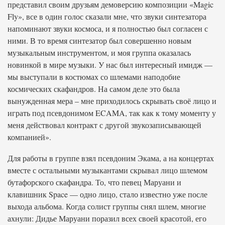
представил своим друзьям демоверсию композиции «Magic
Fly», все в один голос сказали мне, что звуки синтезатора
напоминают звуки космоса, и я полностью был согласен с
ними. В то время синтезатор был совершенно новым
музыкальным инструментом, и моя группа оказалась
новинкой в мире музыки. У нас был интересный имидж —
мы выступали в костюмах со шлемами наподобие
космических скафандров. На самом деле это была
вынужденная мера – мне приходилось скрывать своё лицо и
играть под псевдонимом ECAMA, так как к тому моменту у
меня действовал контракт с другой звукозаписывающей
компанией».
Для работы в группе взял псевдоним Экама, а на концертах
вместе с остальными музыкантами скрывал лицо шлемом
бутафорского скафандра. То, что певец Маруани и
клавишник Space — одно лицо, стало известно уже после
выхода альбома. Когда солист группы снял шлем, многие
ахнули: Дидье Маруани поразил всех своей красотой, его