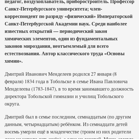
педагог, воздухоплаватель, приборостроитель. Профессор
Санкт-Петербургского университета; член-
корреспондент по разряду «физический» Императорской
Санкт-Петербургской Академии наук. Среди наиболее
известных открытий — периодический закон
химических элементов, один из фундаментальных
законов мироздания, неотъемлемый для всего
естествознания. Автор классического труда «Основы
химии».
Дмитрий Иванович Менделеев родился 27 января (8
февраля) 1834 года в Тобольске в семье Ивана Павловича
Менделеева (1783-1847), в то время занимавшего должность
директора Тобольской гимназии и училищ Тобольского
округа.
Дмитрий был в семье последним, семнадцатым (по другим
данным, четырнадцатым) ребёнком. Из семнадцати детей
восемь умерли ещё в младенчестве (троим из них родители
даже не успели дать имён), а одна из дочерей, Маша, умерла