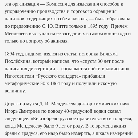
эта организация — Комиссия для изыскания способов к
упорядочению производства и торгового обращения
напитков, содержащих в себе алкоголь, — была образована
по предложению С. Ю. Витте только в 1895 году. Причём
Менделеев выступал на её заседаниях в самом конце года и
только по вопросу об акцизах.
1894 год, видимо, взялся из статьи историка Вильяма
Похлёбкина, который написал, что «спустя 30 лет после
написания диссертации… соглашается войти в комиссию».
Изготовители «Русского стандарта» прибавили
метафорические 30 к 1864 году и получили искомую
величину.
Директор музея Д. И. Менделеева доктор химических наук
Игорь Дмитриев по поводу 40-градусной водки сказал
следующее: «Её изобрело русское правительство в то время,
когда Менделееву было 9 лет от роду. В те времена акциз
брали с градуса, его надо было измерять, а шкала измерений