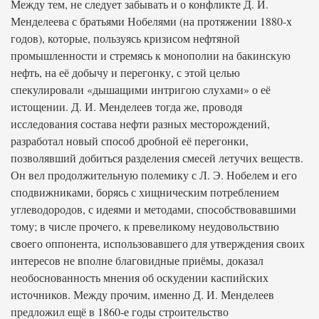
Между тем, не следует забывать и о конфликте Д. И.
Менделеева с братьями Нобелями (на протяжении 1880-х
годов), которые, пользуясь кризисом нефтяной
промышленности и стремясь к монополии на бакинскую
нефть, на её добычу и перегонку, с этой целью
спекулировали «дышащими интригою слухами» о её
истощении. Д. И. Менделеев тогда же, проводя
исследования состава нефти разных месторождений,
разработал новый способ дробной её перегонки,
позволявший добиться разделения смесей летучих веществ.
Он вел продолжительную полемику с Л. Э. Нобелем и его
сподвижниками, борясь с хищническим потреблением
углеводородов, с идеями и методами, способствовавшими
тому; в числе прочего, к превеликому неудовольствию
своего оппонента, использовавшего для утверждения своих
интересов не вполне благовидные приёмы, доказал
необоснованность мнения об оскудении каспийских
источников. Между прочим, именно Д. И. Менделеев
предложил ещё в 1860-е годы строительство