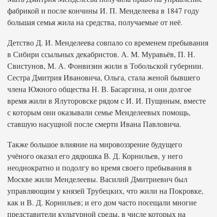
фабрикой и после кончины И. П. Менделеева в 1847 году
большая семья жила на средства, получаемые от неё.
Детство Д. И. Менделеева совпало со временем пребывания
в Сибири ссыльных декабристов. А. М. Муравьёв, П. Н.
Свистунов, М. А. Фонвизин жили в Тобольской губернии.
Сестра Дмитрия Ивановича, Ольга, стала женой бывшего
члена Южного общества Н. В. Басаргина, и они долгое
время жили в Ялуторовске рядом с И. И. Пущиным, вместе
с которым они оказывали семье Менделеевых помощь,
ставшую насущной после смерти Ивана Павловича.
Также большое влияние на мировоззрение будущего
учёного оказал его дядюшка В. Д. Корнильев, у него
неоднократно и подолгу во время своего пребывания в
Москве жили Менделеевы. Василий Дмитриевич был
управляющим у князей Трубецких, что жили на Покровке,
как и В. Д. Корнильев; и его дом часто посещали многие
представители культурной среды, в числе которых на