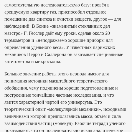
самостоятельную исследовательскую базу: провёл в
арендуемую квартиру газ, приспособил отдельное
помещение для синтеза и очистки веществ, другое — для
наблюдений. В Бонне «знаменитый стеклянных дел
маэстро» Г. Гесслер даёт ему уроки, сделав около 20
термометров и «неподражаемо хорошие приборы для
определения удельного веса». У известных парижских
механиков Перро и Саллерона он заказывает специальные
катетометры и микроскопы.
Большое значение работы этого периода имеют для
понимания методики масштабного теоретического
обобщения, чему подчинены хорошо подготовленные и
построенные тончайшие частные исследования, и что
явится характерной чертой его универсума. Это
теоретический опыт «молекулярной механики», исходными
величинами которой предполагались масса, объём и сила
взаимодействия частиц (молекул). Рабочие тетради учёного
показывают, что он последовательно искал аналитическое