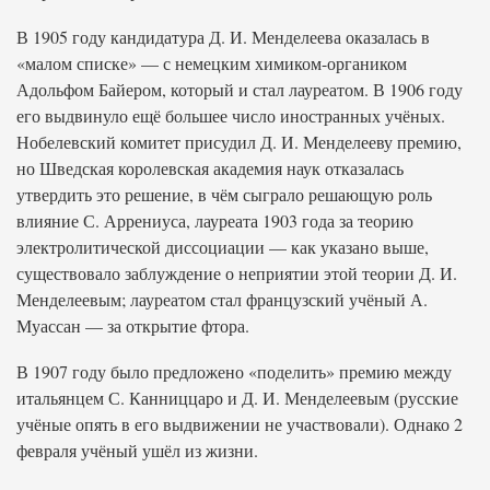
В 1905 году кандидатура Д. И. Менделеева оказалась в
«малом списке» — с немецким химиком-органиком
Адольфом Байером, который и стал лауреатом. В 1906 году
его выдвинуло ещё большее число иностранных учёных.
Нобелевский комитет присудил Д. И. Менделееву премию,
но Шведская королевская академия наук отказалась
утвердить это решение, в чём сыграло решающую роль
влияние С. Аррениуса, лауреата 1903 года за теорию
электролитической диссоциации — как указано выше,
существовало заблуждение о неприятии этой теории Д. И.
Менделеевым; лауреатом стал французский учёный А.
Муассан — за открытие фтора.
В 1907 году было предложено «поделить» премию между
итальянцем С. Канниццаро и Д. И. Менделеевым (русские
учёные опять в его выдвижении не участвовали). Однако 2
февраля учёный ушёл из жизни.