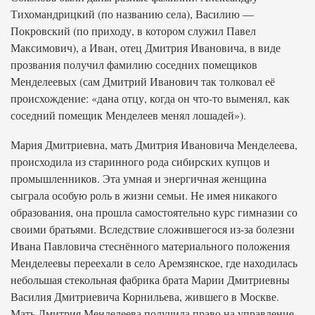
Тихомандрицкий (по названию села), Василию —
Покровский (по приходу, в котором служил Павел
Максимович), а Иван, отец Дмитрия Ивановича, в виде
прозвания получил фамилию соседних помещиков
Менделеевых (сам Дмитрий Иванович так толковал её
происхождение: «дана отцу, когда он что-то выменял, как
соседний помещик Менделеев менял лошадей»).
Мария Дмитриевна, мать Дмитрия Ивановича Менделеева,
происходила из старинного рода сибирских купцов и
промышленников. Эта умная и энергичная женщина
сыграла особую роль в жизни семьи. Не имея никакого
образования, она прошла самостоятельно курс гимназии со
своими братьями. Вследствие сложившегося из-за болезни
Ивана Павловича стеснённого материального положения
Менделеевы переехали в село Аремзянское, где находилась
небольшая стекольная фабрика брата Марии Дмитриевны
Василия Дмитриевича Корнильева, жившего в Москве.
Мать Дмитрия Менделеева получила право на управление