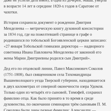
в возрасте 14 лет в середине 1820-х годов в Саратове от
чахотки.
История сохранила документ о рождении Дмитрия
Менделеева — метрическую книгу духовной консистории
за 1834 год, где на пожелтевшей странице в графе о
родившихся по тобольской Богоявленской церкви записано:
«27 января Тобольской гимназии директора — надворного
советника Ивана Павловича Менделеева от законной его
жены Марии Дмитриевны родился сын Дмитрий».
Дед его по отцовской линии, Павел Максимович Соколов
(1751-1808), был священником села Тихомандрицы
Вышневолоцкого уезда Тверской губернии, находившегося
в двух километрах от северной оконечности озера Удомля.
Только один из четырёх его сыновей, Тимофей, сохранил
фамилию отца. Как было принято в то время в среде
духовенства, по окончании семинарии трём сыновьям П. М.
Соколова были даны разные фамилии: Александру —